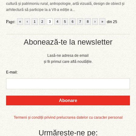
cultură și patrimoniu rural, antropologie, artă vizuală, design de obiect și
arhitectură să participe la a VII-a ediție a...
Page:
«
‹
1
2
3
4
5
6
7
8
›
»
din 25
Abonează-te la newsletter
Lasă-ne adresa de email
și fii primul care află noutățile.
E-mail:
Abonare
Termeni și condiții privind prelucrarea datelor cu caracter personal
Urmărește-ne pe: