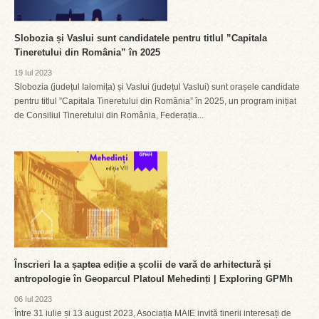
Slobozia și Vaslui sunt candidatele pentru titlul ”Capitala
Tineretului din România” în 2025
19 Iul 2023
Slobozia (județul Ialomița) și Vaslui (județul Vaslui) sunt orașele candidate
pentru titlul ”Capitala Tineretului din România” în 2025, un program inițiat
de Consiliul Tineretului din România, Federația...
Înscrieri la a șaptea ediție a școlii de vară de arhitectură și
antropologie în Geoparcul Platoul Mehedinți | Exploring GPMh
06 Iul 2023
Între 31 iulie și 13 august 2023, Asociația MAIE invită tinerii interesați de