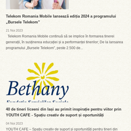
Telekom Romania Mobile lansează ediția 2024 a programului
„Bursele Telekom”
21 Noi 2023
Telekom Romania Mobile continuă să se implice în formarea tinerei
generații, în susținerea educației și a performanței tinerilor; De la lansarea
programului „Bursele Telekom”, peste 2.500 de...
40 de tineri liceeni din Iași au primit inspirație pentru viitor prin
YOUTH CAFE - Spațiu creativ de suport și oportunități
04 Noi 2023
YOUTH CAFE – Spațiu creativ de suport și oportunități pentru tineri din