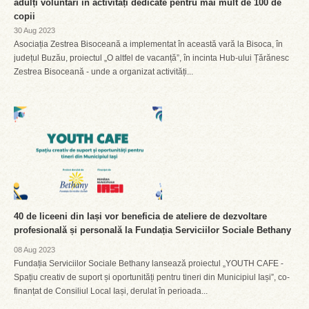
adulți voluntari în activități dedicate pentru mai mult de 100 de
copii
30 Aug 2023
Asociația Zestrea Bisoceană a implementat în această vară la Bisoca, în
județul Buzău, proiectul „O altfel de vacanță”, în incinta Hub-ului Țărănesc
Zestrea Bisoceană - unde a organizat activități...
40 de liceeni din Iași vor beneficia de ateliere de dezvoltare
profesională și personală la Fundația Serviciilor Sociale Bethany
08 Aug 2023
Fundația Serviciilor Sociale Bethany lansează proiectul „YOUTH CAFE -
Spațiu creativ de suport și oportunități pentru tineri din Municipiul Iași”, co-
finanțat de Consiliul Local Iași, derulat în perioada...