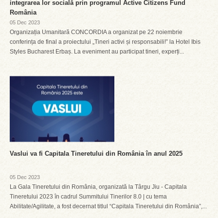
integrarea lor socială prin programul Active Citizens Fund
România
05 Dec 2023
Organizația Umanitară CONCORDIA a organizat pe 22 noiembrie
conferința de final a proiectului „Tineri activi și responsabili!” la Hotel Ibis
Styles Bucharest Erbaș. La eveniment au participat tineri, experți...
Vaslui va fi Capitala Tineretului din România în anul 2025
05 Dec 2023
La Gala Tineretului din România, organizată la Târgu Jiu - Capitala
Tineretului 2023 în cadrul Summitului Tinerilor 8.0 | cu tema
Abilitate/Agilitate, a fost decernat titlul “Capitala Tineretului din România”,...