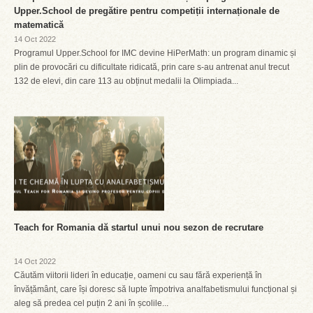
Upper.School de pregătire pentru competiții internaționale de
matematică
14 Oct 2022
Programul Upper.School for IMC devine HiPerMath: un program dinamic și
plin de provocări cu dificultate ridicată, prin care s-au antrenat anul trecut
132 de elevi, din care 113 au obținut medalii la Olimpiada...
Teach for Romania dă startul unui nou sezon de recrutare
14 Oct 2022
Căutăm viitorii lideri în educație, oameni cu sau fără experiență în
învățământ, care își doresc să lupte împotriva analfabetismului funcțional și
aleg să predea cel puțin 2 ani în școlile...