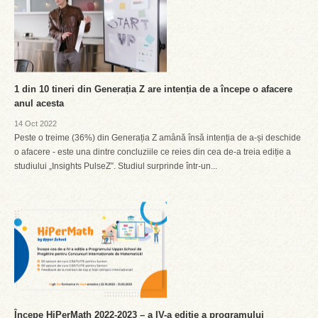
1 din 10 tineri din Generația Z are intenția de a începe o afacere
anul acesta
14 Oct 2022
Peste o treime (36%) din Generația Z amână însă intenția de a-și deschide
o afacere - este una dintre concluziile ce reies din cea de-a treia ediție a
studiului „Insights PulseZ”. Studiul surprinde într-un...
Începe HiPerMath 2022-2023 – a IV-a ediție a programului