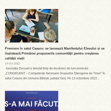
Premiere în satul Ceauru: se lansează Manifestului Elevului și se
înaintează Primăriei propunerile comunității pentru creșterea
calității vieții
14 Oct 2022
Asociația Docuart a derulat timp de douăzeci de luni proiectul
„CONGRUENT – Competențe Necesare Grupurilor Eterogene de Tineri” în
satul Ceauru din comuna Bălești, județul Gorj. Pe 13 octombrie 2022...