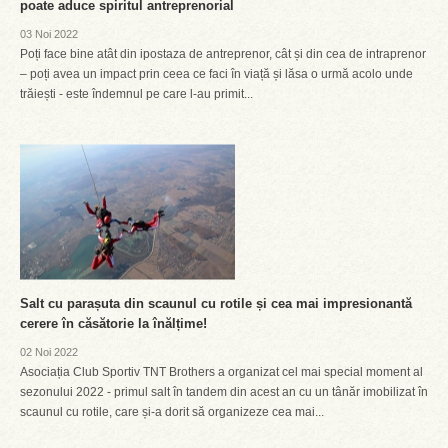
poate aduce spiritul antreprenorial
03 Noi 2022
Poți face bine atât din ipostaza de antreprenor, cât și din cea de intraprenor
– poți avea un impact prin ceea ce faci în viață și lăsa o urmă acolo unde
trăiești - este îndemnul pe care l-au primit...
Salt cu parașuta din scaunul cu rotile și cea mai impresionantă
cerere în căsătorie la înălțime!
02 Noi 2022
Asociația Club Sportiv TNT Brothers a organizat cel mai special moment al
sezonului 2022 - primul salt în tandem din acest an cu un tânăr imobilizat în
scaunul cu rotile, care și-a dorit să organizeze cea mai...