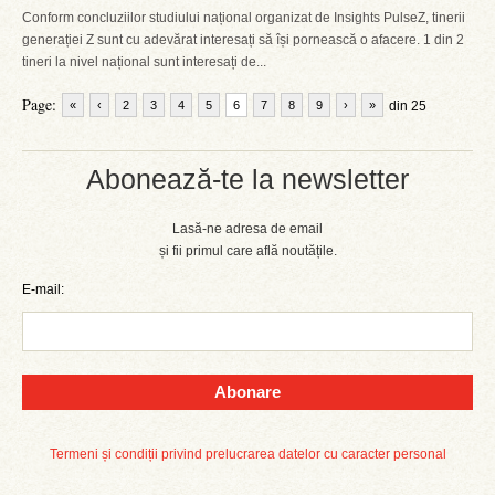
Conform concluziilor studiului național organizat de Insights PulseZ, tinerii
generației Z sunt cu adevărat interesați să își pornească o afacere. 1 din 2
tineri la nivel național sunt interesați de...
Page:
«
‹
2
3
4
5
6
7
8
9
›
»
din 25
Abonează-te la newsletter
Lasă-ne adresa de email
și fii primul care află noutățile.
E-mail:
Abonare
Termeni și condiții privind prelucrarea datelor cu caracter personal