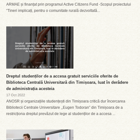
ARMAE și finanțat prin programul Active Citizens Fund -Scopul proiectului
“Tineri implicați, pentru o comunitate rurală dezvoltată...
Dreptul studenților de a accesa gratuit serviciile oferite de
Biblioteca Centrală Universitară din Timișoara, luat în derâdere
de administrația acesteia
17 Oct 2022
ANOSR și organizațiile studențești din Timișoara critică dur încercarea
Bibliotecii Centrale Universitare ,,Eugen Todoran” din Timișoara de a
restricționa dreptul prevăzut de lege al studenților de a accesa ...