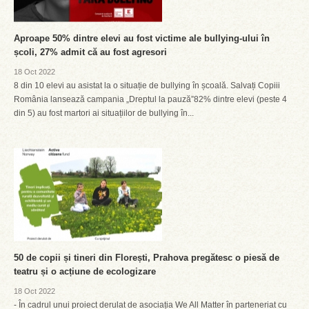
Aproape 50% dintre elevi au fost victime ale bullying-ului în
școli, 27% admit că au fost agresori
18 Oct 2022
8 din 10 elevi au asistat la o situație de bullying în școală. Salvați Copiii
România lansează campania „Dreptul la pauză”82% dintre elevi (peste 4
din 5) au fost martori ai situațiilor de bullying în...
50 de copii și tineri din Florești, Prahova pregătesc o piesă de
teatru și o acțiune de ecologizare
18 Oct 2022
- În cadrul unui proiect derulat de asociația We All Matter în parteneriat cu