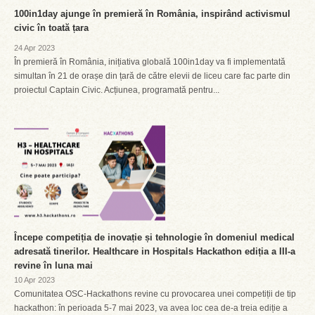
100in1day ajunge în premieră în România, inspirând activismul
civic în toată țara
24 Apr 2023
În premieră în România, inițiativa globală 100in1day va fi implementată
simultan în 21 de orașe din țară de către elevii de liceu care fac parte din
proiectul Captain Civic. Acțiunea, programată pentru...
Începe competiția de inovație și tehnologie în domeniul medical
adresată tinerilor. Healthcare in Hospitals Hackathon ediția a III-a
revine în luna mai
10 Apr 2023
Comunitatea OSC-Hackathons revine cu provocarea unei competiții de tip
hackathon: în perioada 5-7 mai 2023, va avea loc cea de-a treia ediție a