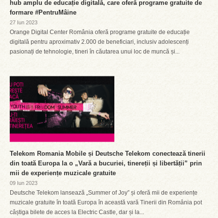
hub amplu de educație digitală, care oferă programe gratuite de
formare #PentruMâine
27 Iun 2023
Orange Digital Center România oferă programe gratuite de educație
digitală pentru aproximativ 2.000 de beneficiari, inclusiv adolescenți
pasionați de tehnologie, tineri în căutarea unui loc de muncă și...
Telekom Romania Mobile și Deutsche Telekom conectează tinerii
din toată Europa la o „Vară a bucuriei, tinereții și libertății” prin
mii de experiențe muzicale gratuite
09 Iun 2023
Deutsche Telekom lansează „Summer of Joy” și oferă mii de experiențe
muzicale gratuite în toată Europa în această vară Tinerii din România pot
câștiga bilete de acces la Electric Castle, dar și la...