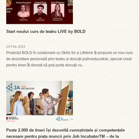
Start noului curs de teatru LIVE by BOLD
24 Feb 2023
Proiectul BOLD în colaborare cu Skills for a Lifetime îți propune un nou curs
de dezvoltare personală prin teatru și discuții psihoeducative, special creat
pentru tineri.Îți dorești să poți purta discuții cu...
Peste 2.000 de tineri își dezvoltă cunoștințele și competențele
necesare pentru piața muncii prin Job IncubatorTM – de la