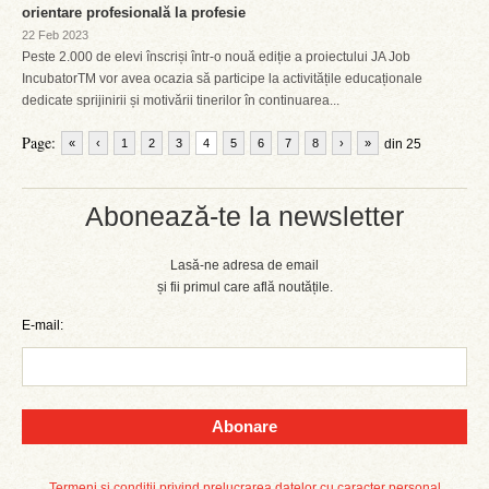
orientare profesională la profesie
22 Feb 2023
Peste 2.000 de elevi înscriși într-o nouă ediție a proiectului JA Job
IncubatorTM vor avea ocazia să participe la activitățile educaționale
dedicate sprijinirii și motivării tinerilor în continuarea...
Page:
«
‹
1
2
3
4
5
6
7
8
›
»
din 25
Abonează-te la newsletter
Lasă-ne adresa de email
și fii primul care află noutățile.
E-mail:
Abonare
Termeni și condiții privind prelucrarea datelor cu caracter personal