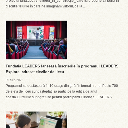
proiectul luna.doc#9: Viitorul_în_construcție_ care își propune să pună în
discuție felurile în care ne imaginăm viitorul, de la...
Fundația LEADERS lansează înscrierile în programul LEADERS
Explore, adresat elevilor de liceu
09 Sep 2022
Programul se desfășoară în 10 orașe din țară, în format hibrid. Peste 700
de elevi de liceu sunt așteptați să participe la ediția de anul
acesta.Cursurile sunt gratuite pentru participanți.Fundația LEADERS...