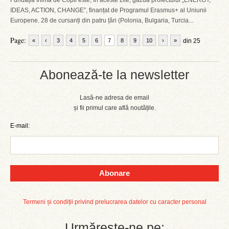
Fundația Inimă de Copil este, în aceste zile, gazda proiectului „ENERGY,
IDEAS, ACTION, CHANGE”, finanțat de Programul Erasmus+ al Uniunii
Europene. 28 de cursanți din patru țări (Polonia, Bulgaria, Turcia...
Page:
«
‹
3
4
5
6
7
8
9
10
›
»
din 25
Abonează-te la newsletter
Lasă-ne adresa de email
și fii primul care află noutățile.
E-mail:
Abonare
Termeni și condiții privind prelucrarea datelor cu caracter personal
Urmărește-ne pe: