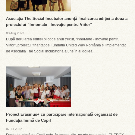
Asociația The Social Incubator anunță finalizarea ediției a doua a
proiectului “Innomate - Inovație pentru Viitor”
03 Aug 2022
După derularea ediției pilot de anul trecut, “InnoMate - Inovație pentru
Viitor”, proiectul finanțat de Fundația United Way România și implementat
de Asociația The Social Incubator a ajuns în al doilea...
Proiect Erasmus+ cu participare internațională organizat de
Fundația Inimă de Copil
07 Iul 2022