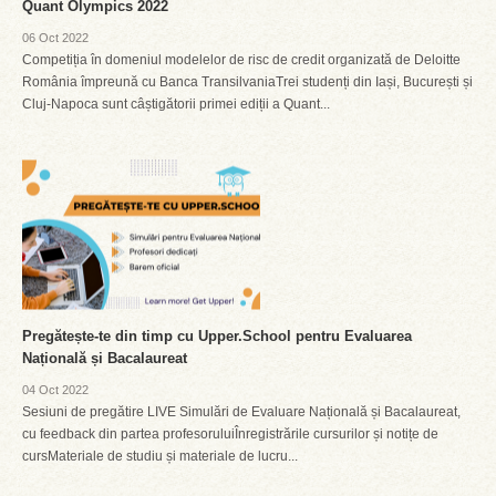
Quant Olympics 2022
06 Oct 2022
Competiția în domeniul modelelor de risc de credit organizată de Deloitte
România împreună cu Banca TransilvaniaTrei studenți din Iași, București și
Cluj-Napoca sunt câștigătorii primei ediții a Quant...
Pregătește-te din timp cu Upper.School pentru Evaluarea
Națională și Bacalaureat
04 Oct 2022
Sesiuni de pregătire LIVE Simulări de Evaluare Națională și Bacalaureat,
cu feedback din partea profesoruluiÎnregistrările cursurilor și notițe de
cursMateriale de studiu și materiale de lucru...