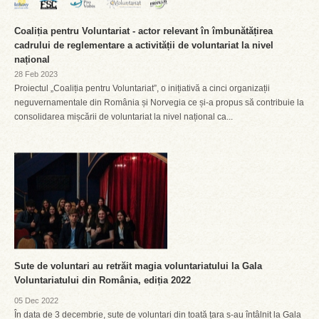
Coaliția pentru Voluntariat - actor relevant în îmbunătățirea
cadrului de reglementare a activității de voluntariat la nivel
național
28 Feb 2023
Proiectul „Coaliția pentru Voluntariat”, o inițiativă a cinci organizații
neguvernamentale din România și Norvegia ce și-a propus să contribuie la
consolidarea mișcării de voluntariat la nivel național ca...
Sute de voluntari au retrăit magia voluntariatului la Gala
Voluntariatului din România, ediția 2022
05 Dec 2022
În data de 3 decembrie, sute de voluntari din toată țara s-au întâlnit la Gala