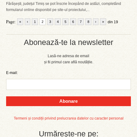
Fărășești, județul Timiș se pot înscrie începând de astăzi, completând
formularul online disponibil pe site-ul proiectului,...
Page:
«
‹
1
2
3
4
5
6
7
8
›
»
din 19
Abonează-te la newsletter
Lasă-ne adresa de email
și fii primul care află noutățile.
E-mail:
Abonare
Termeni și condiții privind prelucrarea datelor cu caracter personal
Urmărește-ne pe: