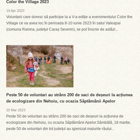
Color the Village 2023
19 Apr 2023
Voluntarii care doresc să participe la a V-a ediție a evenimentului Color the
Village ce va avea loc în perioada 8-10 iunie 2023 în satul Valeapai
(comuna Ramna, județul Caraș Severin), se pot înscrie de astăzi...
Peste 50 de voluntari au strâns 200 de saci de deșeuri la acțiunea
de ecologizare din Nehoiu, cu ocazia Săptămânii Apelor
20 Mar 2023
Peste 50 de voluntari au strâns 200 de saci de deșeuri la acțiunea de
ecologizare din Nehoiu, cu ocazia Săptămânii Apelor.Sâmbătă, 18 martie,
peste 50 de voluntari din tot județul au igienizat malurile râului...