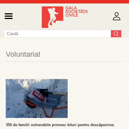
Voluntariat
350 de familii vulnerabile primesc kituri pentru deszăpezirea