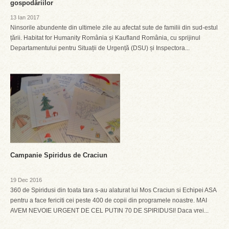
gospodăriilor
13 Ian 2017
Ninsorile abundente din ultimele zile au afectat sute de familii din sud-estul
țării. Habitat for Humanity România și Kaufland România, cu sprijinul
Departamentului pentru Situații de Urgență (DSU) și Inspectora...
Campanie Spiridus de Craciun
19 Dec 2016
360 de Spiridusi din toata tara s-au alaturat lui Mos Craciun si Echipei ASA
pentru a face fericiti cei peste 400 de copii din programele noastre. MAI
AVEM NEVOIE URGENT DE CEL PUTIN 70 DE SPIRIDUSI! Daca vrei...