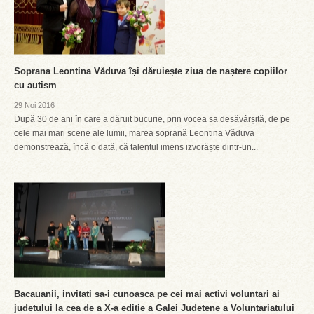
Soprana Leontina Văduva își dăruiește ziua de naștere copiilor
cu autism
29 Noi 2016
După 30 de ani în care a dăruit bucurie, prin vocea sa desăvârșită, de pe
cele mai mari scene ale lumii, marea soprană Leontina Văduva
demonstrează, încă o dată, că talentul imens izvorăște dintr-un...
Bacauanii, invitati sa-i cunoasca pe cei mai activi voluntari ai
judetului la cea de a X-a editie a Galei Judetene a Voluntariatului