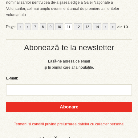
nominalizărilor pentru cea de-a șasea ediție a Galei Naționale a
Voluntarilor, cel mai amplu eveniment anual de premiere a meritelor
voluntariatu...
Page:
«
‹
7
8
9
10
11
12
13
14
›
»
din 19
Abonează-te la newsletter
Lasă-ne adresa de email
și fii primul care află noutățile.
E-mail:
Abonare
Termeni și condiții privind prelucrarea datelor cu caracter personal