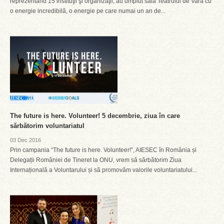
reprezentând 15 instituţii şi organizaţii, au umplut sala Teatrului de Vară cu
o energie incredibilă, o energie pe care numai un an de...
The future is here. Volunteer! 5 decembrie, ziua în care
sărbătorim voluntariatul
03 Dec 2016
Prin campania “The future is here. Volunteer!”, AIESEC în România și
Delegații României de Tineret la ONU, vrem să sărbătorim Ziua
Internațională a Voluntarului și să promovăm valorile voluntariatului...