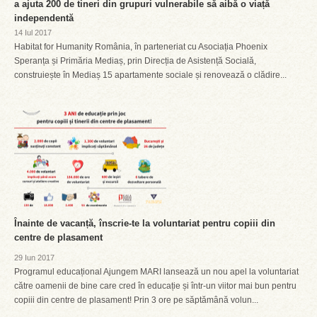
a ajuta 200 de tineri din grupuri vulnerabile să aibă o viață
independentă
14 Iul 2017
Habitat for Humanity România, în parteneriat cu Asociația Phoenix
Speranța și Primăria Mediaș, prin Direcția de Asistență Socială,
construiește în Mediaș 15 apartamente sociale și renovează o clădire...
Înainte de vacanță, înscrie-te la voluntariat pentru copiii din
centre de plasament
29 Iun 2017
Programul educațional Ajungem MARI lansează un nou apel la voluntariat
către oamenii de bine care cred în educație și într-un viitor mai bun pentru
copiii din centre de plasament! Prin 3 ore pe săptămână volun...