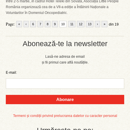
Între 2-5 martie, în cadrul Hotel Teleki din Sovata, Asociația Little People
România organizează cea de a VII-a ediție a Întâlnirii Naționale a
Voluntarilor în Domeniul Oncopediatric.
Page:
«
‹
6
7
8
9
10
11
12
13
›
»
din 19
Abonează-te la newsletter
Lasă-ne adresa de email
și fii primul care află noutățile.
E-mail:
Abonare
Termeni și condiții privind prelucrarea datelor cu caracter personal