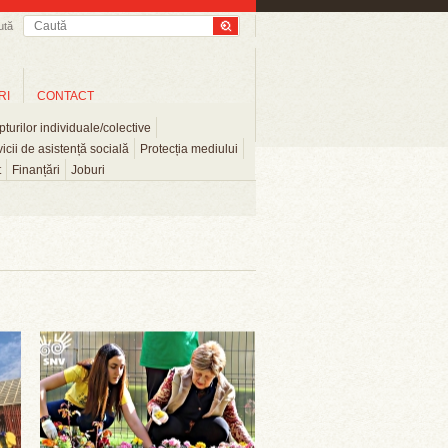
ută
RI
CONTACT
turilor individuale/colective
icii de asistență socială
Protecția mediului
t
Finanțări
Joburi