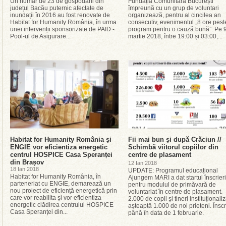
Un număr de 23 de gospodării din
Fundația Comunitară București
județul Bacău puternic afectate de
împreună cu un grup de voluntari
inundații în 2016 au fost renovate de
organizează, pentru al cincilea an
Habitat for Humanity România, în urma
consecutiv, evenimentul „8 ore pest
unei intervenții sponsorizate de PAID -
program pentru o cauză bună”. Pe 
Pool-ul de Asigurare...
martie 2018, între 19:00 și 03:00,...
Habitat for Humanity România și
Fii mai bun și după Crăciun //
ENGIE vor eficientiza energetic
Schimbă viitorul copiilor din
centrul HOSPICE Casa Speranței
centre de plasament
din Brașov
12 Ian 2018
18 Ian 2018
UPDATE: Programul educațional
Habitat for Humanity România, în
Ajungem MARI a dat startul înscrieri
parteneriat cu ENGIE, demarează un
pentru modulul de primăvară de
nou proiect de eficiență energetică prin
voluntariat în centre de plasament.
care vor reabilita și vor eficientiza
2.000 de copii și tineri instituționaliz
energetic clădirea centrului HOSPICE
așteaptă 1.000 de noi prieteni. Înscr
Casa Speranței din...
până în data de 1 februarie.