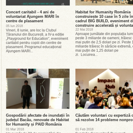
Concert caritabil - 4 ani de
Habitat for Humanity România
voluntariat Ajungem MARI în
construiește 10 case în 5 zile î
centre de plasament
cadrul BIG BUILD, eveniment d
construire accelerată și volunta
05 Iun 2018
22 Mai 2018
Vineri, 8 iunie, are loc la Clubul
Aproape jumătate din populația lumi
Țăranului din București, a IV-a ediție
peste 3 miliarde de oameni, trăiesc
„Playground for Education”, eveniment
mai putin de 2,5 dolari pe zi. Peste 
caritabil pentru copiii din centre de
miliarde trăiesc în sărăcie extremă,
plasament. Programul educațional
mai puțin de 1,25 dolari pe
Ajungem MARI...
zi. Locuirea...
Gospodării afectate de inundații în
Căutăm voluntari cu expertiză 
județul Bacău, renovate de Habitat
să rezolve 14 probleme nonprof
for Humanity și PAID România
01 Mar 2018
01 Feb 2018