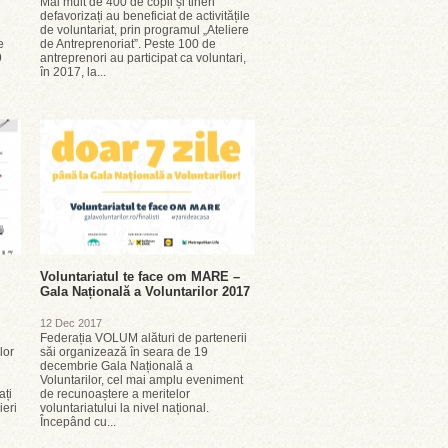
Mai mult de 400 de copii și tineri
defavorizați au beneficiat de activitățile
de voluntariat, prin programul „Ateliere
e
de Antreprenoriat”. Peste 100 de
9
antreprenori au participat ca voluntari,
în 2017, la...
Voluntariatul te face om MARE –
Gala Națională a Voluntarilor 2017
12 Dec 2017
Federația VOLUM alături de partenerii
lor
săi organizează în seara de 19
decembrie Gala Națională a
Voluntarilor, cel mai amplu eveniment
ați
de recunoaștere a meritelor
ieri
voluntariatului la nivel național.
Începând cu...