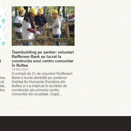
Teambuilding pe șantier: voluntari
Raiffeisen Bank au lucrat la
t
construcția unui centru comunitar
în Buftea
14 Noi 2017
O echipă de 21 de voluntari Raiffeisen
area
Bank a lucrat sâmbătă pe șantierul
 să
Habitat for Humanity România din
ate,
Buftea și s-a implicat în lucrările de
lor,
construcție ale primului centru
comunitar din localitate. După...