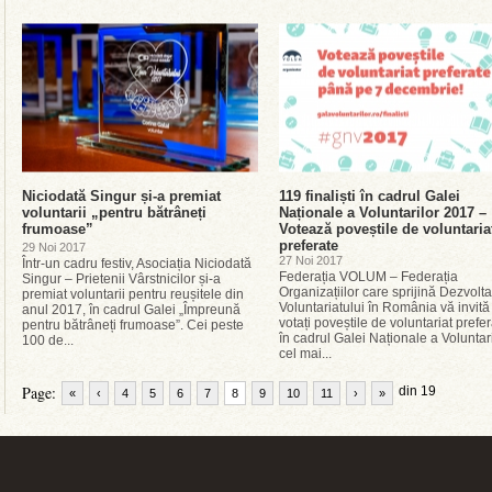
Niciodată Singur și-a premiat
119 finaliști în cadrul Galei
voluntarii „pentru bătrâneți
Naționale a Voluntarilor 2017 –
frumoase”
Votează poveștile de voluntaria
preferate
29 Noi 2017
27 Noi 2017
Într-un cadru festiv, Asociația Niciodată
Federația VOLUM – Federația
Singur – Prietenii Vârstnicilor și-a
Organizațiilor care sprijină Dezvolt
premiat voluntarii pentru reușitele din
Voluntariatului în România vă invită
anul 2017, în cadrul Galei „Împreună
votați poveștile de voluntariat prefer
pentru bătrâneți frumoase”. Cei peste
în cadrul Galei Naționale a Voluntari
100 de...
cel mai...
Page:
din 19
«
‹
4
5
6
7
8
9
10
11
›
»