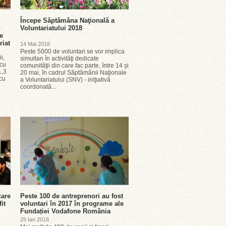
Începe Săptămâna Naţională a
n
Voluntariatului 2018
e
riat
14 Mai 2018
Peste 5000 de voluntari se vor implica
i,
simultan în activităţi dedicate
 cu
comunităţii din care fac parte, între 14 și
1,3
20 mai, în cadrul Săptămânii Naţionale
 cu
a Voluntariatului (SNV) - iniţiativă
coordonată...
care
Peste 100 de antreprenori au fost
it
voluntari în 2017 în programe ale
Fundației Vodafone România
25 Ian 2018