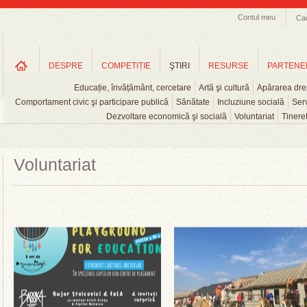
Contul meu
Ca
DESPRE
COMPETIȚIE
ŞTIRI
RESURSE
PARTENE
Educație, învățământ, cercetare
Artă şi cultură
Apărarea drep
Comportament civic şi participare publică
Sănătate
Incluziune socială
Serv
Dezvoltare economică şi socială
Voluntariat
Tinere
Voluntariat