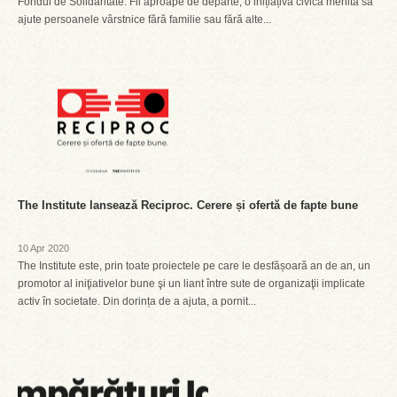
Fondul de Solidaritate: Fii aproape de departe, o inițiațivă civică menită să
ajute persoanele vârstnice fără familie sau fără alte...
The Institute lansează Reciproc. Cerere și ofertă de fapte bune
10 Apr 2020
The Institute este, prin toate proiectele pe care le desfășoară an de an, un
promotor al iniţiativelor bune şi un liant între sute de organizaţii implicate
activ în societate. Din dorința de a ajuta, a pornit...