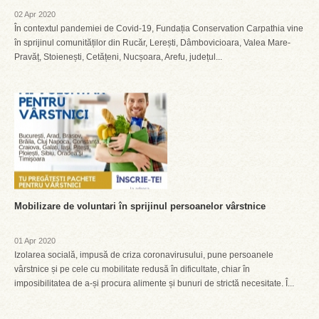
02 Apr 2020
În contextul pandemiei de Covid-19, Fundația Conservation Carpathia vine
în sprijinul comunităților din Rucăr, Lerești, Dâmbovicioara, Valea Mare-
Pravăț, Stoienești, Cetățeni, Nucșoara, Arefu, județul...
Mobilizare de voluntari în sprijinul persoanelor vârstnice
01 Apr 2020
Izolarea socială, impusă de criza coronavirusului, pune persoanele
vârstnice și pe cele cu mobilitate redusă în dificultate, chiar în
imposibilitatea de a-și procura alimente și bunuri de strictă necesitate. Î...