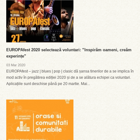
EUROPAfest 2020 selectează voluntari: ”Inspirăm oameni, creăm
experințe”
03 Mar 2020
EUROPAfest – jazz | blues | pop | clasic dă șansa tinerilor de a se implica în
mod activ în pregătirea ediției 2020 și de a se alătura echipei ca voluntari.
Aplicațiile sunt deschise până pe 20 martie. Mai...