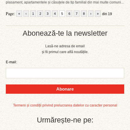
plasament, apartamentele și căsuțele de tip familial din mai multe comuni...
Page:
«
‹
1
2
3
4
5
6
7
8
›
»
din 19
Abonează-te la newsletter
Lasă-ne adresa de email
și fii primul care află noutățile.
E-mail:
Abonare
Termeni și condiții privind prelucrarea datelor cu caracter personal
Urmărește-ne pe: