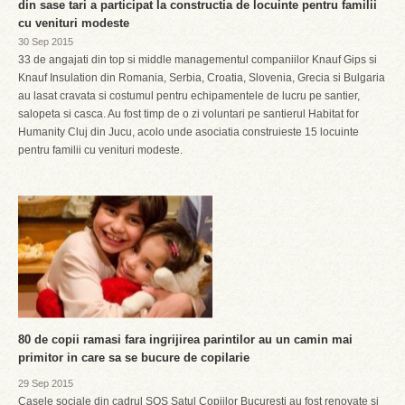
din sase tari a participat la constructia de locuinte pentru familii
cu venituri modeste
30 Sep 2015
33 de angajati din top si middle managementul companiilor Knauf Gips si
Knauf Insulation din Romania, Serbia, Croatia, Slovenia, Grecia si Bulgaria
au lasat cravata si costumul pentru echipamentele de lucru pe santier,
salopeta si casca. Au fost timp de o zi voluntari pe santierul Habitat for
Humanity Cluj din Jucu, acolo unde asociatia construieste 15 locuinte
pentru familii cu venituri modeste.
80 de copii ramasi fara ingrijirea parintilor au un camin mai
primitor in care sa se bucure de copilarie
29 Sep 2015
Casele sociale din cadrul SOS Satul Copiilor Bucuresti au fost renovate si