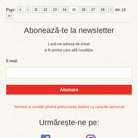
Page:
«
‹
11
12
13
14
15
16
17
18
›
din 19
»
Abonează-te la newsletter
Lasă-ne adresa de email
și fii primul care află noutățile.
E-mail:
Abonare
Termeni și condiții privind prelucrarea datelor cu caracter personal
Urmărește-ne pe: