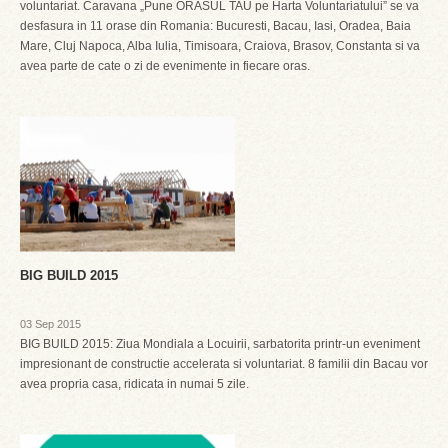
voluntariat. Caravana „Pune ORASUL TAU pe Harta Voluntariatului” se va
desfasura in 11 orase din Romania: Bucuresti, Bacau, Iasi, Oradea, Baia
Mare, Cluj Napoca, Alba Iulia, Timisoara, Craiova, Brasov, Constanta si va
avea parte de cate o zi de evenimente in fiecare oras.
BIG BUILD 2015
03 Sep 2015
BIG BUILD 2015: Ziua Mondiala a Locuirii, sarbatorita printr-un eveniment
impresionant de constructie accelerata si voluntariat. 8 familii din Bacau vor
avea propria casa, ridicata in numai 5 zile.