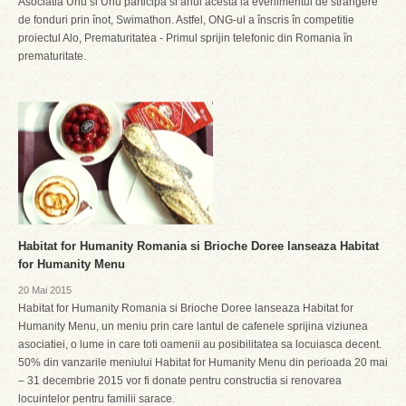
Asociatia Unu si Unu participa si anul acesta la evenimentul de strangere
de fonduri prin ȋnot, Swimathon. Astfel, ONG-ul a înscris în competitie
proiectul Alo, Prematuritatea - Primul sprijin telefonic din Romania ȋn
prematuritate.
Habitat for Humanity Romania si Brioche Doree lanseaza Habitat
for Humanity Menu
20 Mai 2015
Habitat for Humanity Romania si Brioche Doree lanseaza Habitat for
Humanity Menu, un meniu prin care lantul de cafenele sprijina viziunea
asociatiei, o lume in care toti oamenii au posibilitatea sa locuiasca decent.
50% din vanzarile meniului Habitat for Humanity Menu din perioada 20 mai
– 31 decembrie 2015 vor fi donate pentru constructia si renovarea
locuintelor pentru familii sarace.