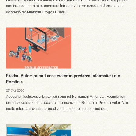
Finala Turneului Campionilor în Dezbateri 2016 i-a adus față-n față pe cei
mai buni debateri ai momentului într-o dezbatere academică care a fost
deschisă de Ministrul Dragoș Pîslaru
Predau Viitor: primul accelerator în predarea informaticii din
România
27 Oct 2016
Asociația Techsoup a lansat cu sprijinul Romanian American Foundation
primul accelerator în predarea informaticii din România: Predau Viitor. Mai
multe informații despre proiect vor fi disponibile în curând pe...