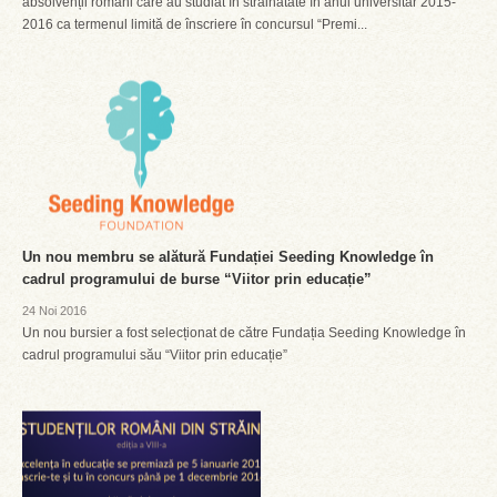
absolvenții români care au studiat în străinătate în anul universitar 2015-
2016 ca termenul limită de înscriere în concursul “Premi...
Un nou membru se alătură Fundației Seeding Knowledge în
cadrul programului de burse “Viitor prin educație”
24 Noi 2016
Un nou bursier a fost selecționat de către Fundația Seeding Knowledge în
cadrul programului său “Viitor prin educație”