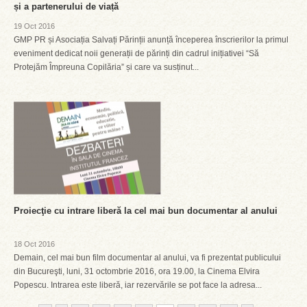
și a partenerului de viață
19 Oct 2016
GMP PR și Asociația Salvați Părinții anunță începerea înscrierilor la primul
eveniment dedicat noii generații de părinți din cadrul inițiativei “Să
Protejăm Împreuna Copilăria” și care va susținut...
Proiecţie cu intrare liberă la cel mai bun documentar al anului
18 Oct 2016
Demain, cel mai bun film documentar al anului, va fi prezentat publicului
din Bucureşti, luni, 31 octombrie 2016, ora 19.00, la Cinema Elvira
Popescu. Intrarea este liberă, iar rezervările se pot face la adresa...