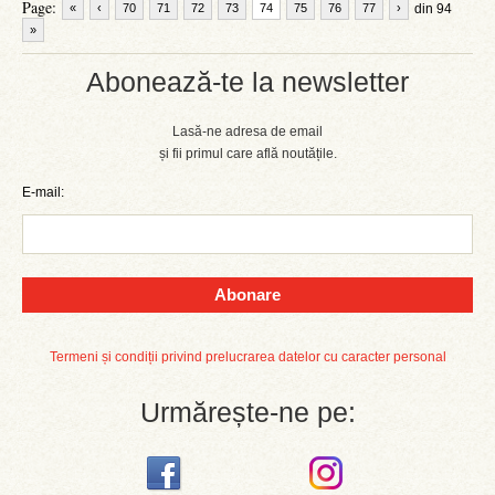
Page:
«
‹
70
71
72
73
74
75
76
77
›
din 94
»
Abonează-te la newsletter
Lasă-ne adresa de email
și fii primul care află noutățile.
E-mail:
Abonare
Termeni și condiții privind prelucrarea datelor cu caracter personal
Urmărește-ne pe: