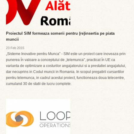
Proiectul SIM formeaza somerii pentru (re)insertia pe piata
muncii
23 Feb 2015
„Sisteme Inovative pentru Munca” - SIM este un proiect care inoveaza prin
punerea ı̂n valoare a conceptului de „telemunca”, practicat ı̂n UE ca
varianta de optimizare a costurilor angajatorului si a prestatiei angajatului,
dar necuprins in Codul muncii in Romania. In scopul pregatirii cursantilor
pentru telemunca, in cadrul acestui proiect, functioneaza doua telecentre,
cumuland 30 de statii de lucru complete.