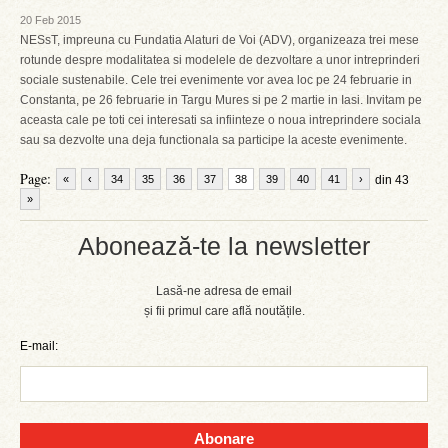
20 Feb 2015
NESsT, impreuna cu Fundatia Alaturi de Voi (ADV), organizeaza trei mese
rotunde despre modalitatea si modelele de dezvoltare a unor intreprinderi
sociale sustenabile. Cele trei evenimente vor avea loc pe 24 februarie in
Constanta, pe 26 februarie in Targu Mures si pe 2 martie in Iasi. Invitam pe
aceasta cale pe toti cei interesati sa infiinteze o noua intreprindere sociala
sau sa dezvolte una deja functionala sa participe la aceste evenimente.
Page:
«
‹
34
35
36
37
38
39
40
41
›
din 43
»
Abonează-te la newsletter
Lasă-ne adresa de email
și fii primul care află noutățile.
E-mail:
Abonare