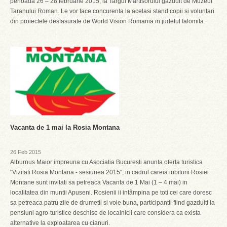
perioada 26 – 28 februarie 2015, la Targul Martisorului gazduit de Muzeul
Taranului Roman. Le vor face concurenta la acelasi stand copii si voluntari
din proiectele desfasurate de World Vision Romania in judetul Ialomita.
Vacanta de 1 mai la Rosia Montana
26 Feb 2015
Alburnus Maior impreuna cu Asociatia Bucuresti anunta oferta turistica
"Vizitati Rosia Montana - sesiunea 2015", in cadrul careia iubitorii Rosiei
Montane sunt invitati sa petreaca Vacanta de 1 Mai (1 – 4 mai) in
localitatea din muntii Apuseni. Rosienii ii intâmpina pe toti cei care doresc
sa petreaca patru zile de drumetii si voie buna, participantii fiind gazduiti la
pensiuni agro-turistice deschise de localnicii care considera ca exista
alternative la exploatarea cu cianuri.