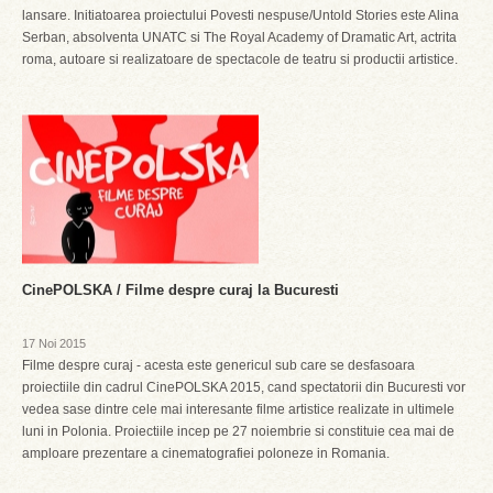
lansare. Initiatoarea proiectului Povesti nespuse/Untold Stories este Alina
Serban, absolventa UNATC si The Royal Academy of Dramatic Art, actrita
roma, autoare si realizatoare de spectacole de teatru si productii artistice.
CinePOLSKA / Filme despre curaj la Bucuresti
17 Noi 2015
Filme despre curaj - acesta este genericul sub care se desfasoara
proiectiile din cadrul CinePOLSKA 2015, cand spectatorii din Bucuresti vor
vedea sase dintre cele mai interesante filme artistice realizate in ultimele
luni in Polonia. Proiectiile incep pe 27 noiembrie si constituie cea mai de
amploare prezentare a cinematografiei poloneze in Romania.