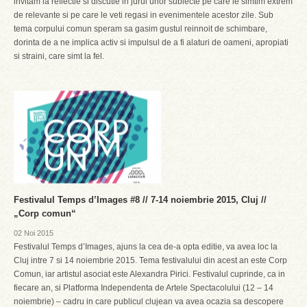
invitam la reflectie si discutie in jurul unor subiecte pe care le simtim extrem
de relevante si pe care le veti regasi in evenimentele acestor zile. Sub
tema corpului comun speram sa gasim gustul reinnoit de schimbare,
dorinta de a ne implica activ si impulsul de a fi alaturi de oameni, apropiati
si straini, care simt la fel.
Festivalul Temps d’Images #8 // 7-14 noiembrie 2015, Cluj //
„Corp comun“
02 Noi 2015
Festivalul Temps d’Images, ajuns la cea de-a opta editie, va avea loc la
Cluj intre 7 si 14 noiembrie 2015. Tema festivalului din acest an este Corp
Comun, iar artistul asociat este Alexandra Pirici. Festivalul cuprinde, ca in
fiecare an, si Platforma Independenta de Artele Spectacolului (12 – 14
noiembrie) – cadru in care publicul clujean va avea ocazia sa descopere