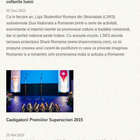
colturile lumii
02 Dec 2015
Ca in fiecare an, Liga Studentilor Romani din Strainatate (LSRS)
sarbatoreste Ziua Nationala a Romaniei printr-o serie de activitati,
evenimente si intalniri menite sa promoveze cultura si traditiile romanesti,
dar si spiritul national peste hotare. Cu aceasta ocazie, LSRS anunta
lansaea proiectului Share Romania (www.shareromania.com), ce isi
propune crearea unui curent de pozitivism in ceea ce priveste imaginea
Romaniei si a romanilor, prin promovarea reala si actuala a Romaniei.
Castigatorii Premiilor Superscrieri 2015
20 Noi 2015