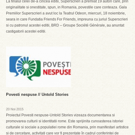
La finalul celei de-a cincea editii, Superscrieri a premiat 19 autori care, prin
originalitate si onestitate, spun, in Romania, povestile care conteaza. Gala
Premiilor Superscrieri a avut loc la Teatrul Odeon, miercuri, 18 noiembrie,
seara in care Fundatia Friends For Friends, impreuna cu juriul Superscrieri
si cu patronul acestei editii, BRD – Groupe Société Générale, au anuntat
castigatorii acestei editii.
Povesti nespuse // Untold Stories
20 Noi 2015
Proiectul Povesti nespuse-Untold Stories vizeaza documentarea si
promovarea culturii si identitatii rome. Este sprijinita cunoasterea istoriei
culturale si sociale a populatiei rome din Romania, prin manifestari artistice
si de cercetare, activitati care vor fi prezentate în cadrul conferintei de