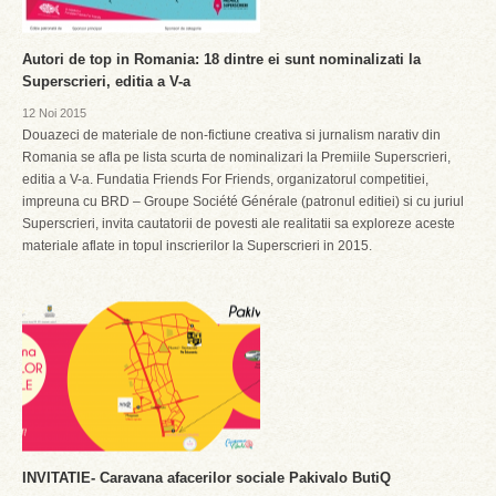
Autori de top in Romania: 18 dintre ei sunt nominalizati la
Superscrieri, editia a V-a
12 Noi 2015
Douazeci de materiale de non-fictiune creativa si jurnalism narativ din
Romania se afla pe lista scurta de nominalizari la Premiile Superscrieri,
editia a V-a. Fundatia Friends For Friends, organizatorul competitiei,
impreuna cu BRD – Groupe Société Générale (patronul editiei) si cu juriul
Superscrieri, invita cautatorii de povesti ale realitatii sa exploreze aceste
materiale aflate in topul inscrierilor la Superscrieri in 2015.
INVITATIE- Caravana afacerilor sociale Pakivalo ButiQ