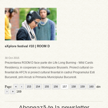
eXplore festival #10 | ROOM D
30 Oct 2015
Prezentarea ROOM D face parte din Life Long Burning - Wild Cards
Residency, in cooperare cu Workspace Brussels. Proiect cultural co-
finantat de AFCN si proiect cultural finantat in cadrul Programului Esti
Bucuresti, prin Arcub si Primaria Municipiului Bucuresti.
Page:
«
‹
153
154
155
156
157
158
159
160
din
›
»
169
Abonează-te la newsletter