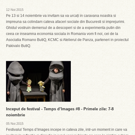
12 Noi 2015
Pe 13 si 14 noiembrie va invitam sa va urcați in caravana noastra si
impreuna sa colindam cateva afaceri sociale din Bucuresti si imprejurimi.
Ghidul vostruin demersul de a descoperi si de a experimenta putin din
ceea ce inseamna economia sociala in Romania vom fi noi, cei de la
Asociatia Romano ButiQ, KCMC si Atelierul de Panza, parteneri in proiectul
Pakivalo ButiQ.
Inceput de festival - Temps d’Images #8 - Primele zile: 7-8
noiembrie
05 Noi 2015
Festivalul Temps d’Images incepe in cateva zile, intr-un moment in care va