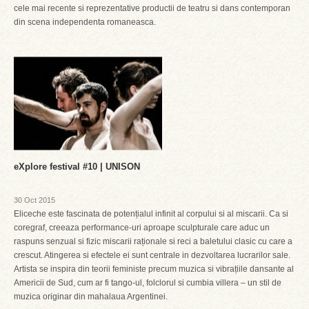
cele mai recente si reprezentative productii de teatru si dans contemporan
din scena independenta romaneasca.
eXplore festival #10 | UNISON
30 Oct 2015
Eliceche este fascinata de potențialul infinit al corpului si al miscarii. Ca si
coregraf, creeaza performance-uri aproape sculpturale care aduc un
raspuns senzual si fizic miscarii raționale si reci a baletului clasic cu care a
crescut. Atingerea si efectele ei sunt centrale in dezvoltarea lucrarilor sale.
Artista se inspira din teorii feministe precum muzica si vibrațiile dansante al
Americii de Sud, cum ar fi tango-ul, folclorul si cumbia villera – un stil de
muzica originar din mahalaua Argentinei.