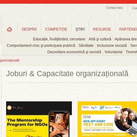
Contul meu
Ca
DESPRE
COMPETIȚIE
ŞTIRI
RESURSE
PARTENE
Educație, învățământ, cercetare
Artă şi cultură
Apărarea drep
Comportament civic şi participare publică
Sănătate
Incluziune socială
Serv
Dezvoltare economică şi socială
Voluntariat
Tinere
ganizațională
Joburi & Capacitate organizațională