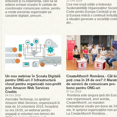
21 Oct 2019
entuziast și cu experiență, care să se
Cea mai nouă ediție a Indexului
alăture echipei noastre în calitate de
Sustenabilității Organizațiilor Societ
coordonator comunicare online, pentru
Civile pentru Europa Centrală și de
a crește prezența organizației pe
și Eurasia indică o continuă înrăutăț
canalele digitale, precum...
a situației generale a societății civil
din...
Un nou webinar în Școala Digitală
CreateAthon® România - Cât b
pentru ONG-uri // Infrastructură
poți crea în 24 de ore? // Marat
cloud pentru organizații non-profit
de servicii de comunicare pro-
prin Amazon Web Services
bono pentru ONG-uri
Credits
07 Iun 2019
România este singura țară din Eur
04 Oct 2019
care organizează, anul acesta,
Asociația Techsoup, cu sprijinul
CreateAthon®, un maraton
Amazon Web Services, organizează în
internațional creativ pro-bono de 2
data de 10 octombrie 2019, începând
ore, în sprijinul organizațiilor non-pro
cu ora 16:00, un webinar pentru
La CreateAthon® România...
angajați și voluntari non-tehnici din