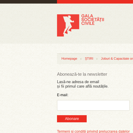
Homepage
ȘTIRI
Joburi & Capacitate or
Abonează-te la newsletter
Lasă-ne adresa de email
și fii primul care află noutățile.
E-mail:
Abonare
Termeni și condiții privind prelucrarea datelor