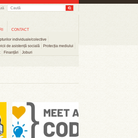
ută
RI
CONTACT
turilor individuale/colective
icii de asistență socială
Protecția mediului
t
Finanțări
Joburi