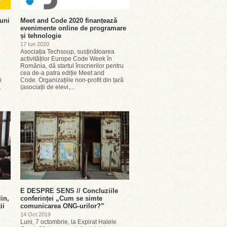
uni
Meet and Code 2020 finanțează
evenimente online de programare
și tehnologie
17 Iun 2020
Asociația Techsoup, susținătoarea
activităților Europe Code Week în
România, dă startul înscrierilor pentru
cea de-a patra ediție Meet and
i
Code. Organizațiile non-profit din țară
.
(asociații de elevi,...
E DESPRE SENS // Concluziile
in,
conferinței „Cum se simte
ii
comunicarea ONG-urilor?”
14 Oct 2019
Luni, 7 octombrie, la Expirat Halele