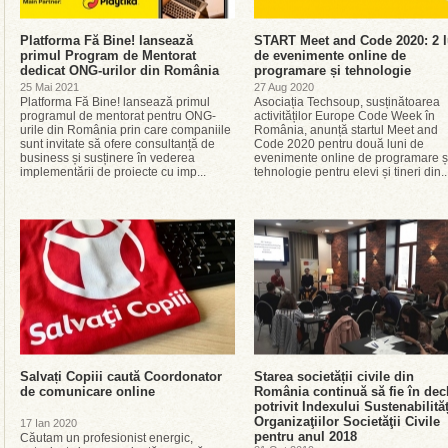
Platforma Fă Bine! lansează
START Meet and Code 2020: 2 l
primul Program de Mentorat
de evenimente online de
dedicat ONG-urilor din România
programare și tehnologie
25 Mai 2021
27 Aug 2020
Platforma Fă Bine! lansează primul
Asociația Techsoup, susținătoarea
programul de mentorat pentru ONG-
activităților Europe Code Week în
urile din România prin care companiile
România, anunță startul Meet and
sunt invitate să ofere consultanță de
Code 2020 pentru două luni de
business și susținere în vederea
evenimente online de programare ș
implementării de proiecte cu imp...
tehnologie pentru elevi și tineri din..
Salvați Copiii caută Coordonator
Starea societății civile din
de comunicare online
România continuă să fie în decl
potrivit Indexului Sustenabilităț
Organizaţiilor Societăţii Civile
17 Ian 2020
pentru anul 2018
Căutam un profesionist energic,