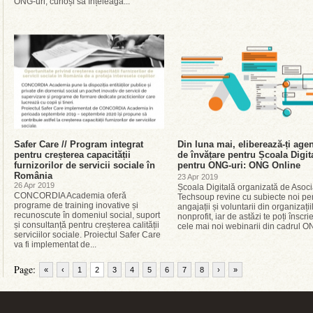
ONG-uri, curioși să înțeleagă...
Safer Care // Program integrat
Din luna mai, eliberează-ți age
pentru creșterea capacității
de învățare pentru Școala Digit
furnizorilor de servicii sociale în
pentru ONG-uri: ONG Online
România
23 Apr 2019
26 Apr 2019
Școala Digitală organizată de Asoci
CONCORDIA Academia oferă
Techsoup revine cu subiecte noi pe
programe de training inovative și
angajații și voluntarii din organizații
recunoscute în domeniul social, suport
nonprofit, iar de astăzi te poți înscrie
și consultanță pentru creșterea calității
cele mai noi webinarii din cadrul ON
serviciilor sociale. Proiectul Safer Care
va fi implementat de...
Page:
«
‹
1
2
3
4
5
6
7
8
›
»