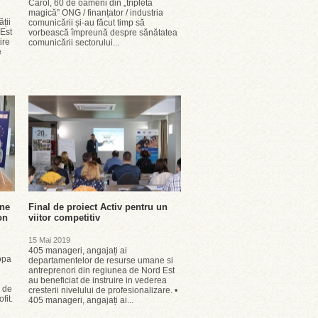
Carol, 60 de oameni din „tripleta
magică” ONG / finanțator / industria
ății
comunicării și-au făcut timp să
 Est
vorbească împreună despre sănătatea
ire
comunicării sectorului...
e
ine
Final de proiect Activ pentru un
on
viitor competitiv
15 Mai 2019
405 manageri, angajați ai
opa
departamentelor de resurse umane si
antreprenori din regiunea de Nord Est
au beneficiat de instruire in vederea
4 de
cresterii nivelului de profesionalizare. •
fit.
405 manageri, angajați ai...