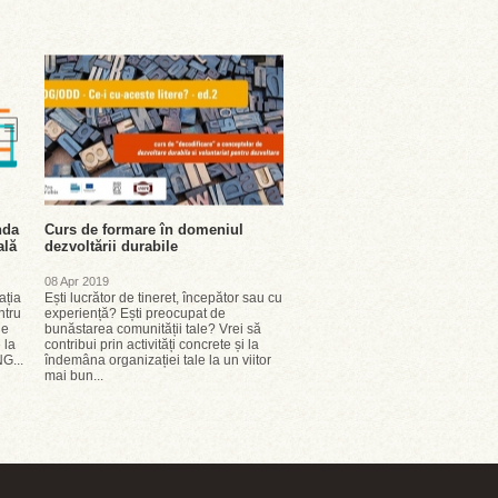
nda
Curs de formare în domeniul
ală
dezvoltării durabile
08 Apr 2019
ația
Ești lucrător de tineret, începător sau cu
ntru
experiență? Ești preocupat de
le
bunăstarea comunității tale? Vrei să
 la
contribui prin activități concrete și la
G...
îndemâna organizației tale la un viitor
mai bun...