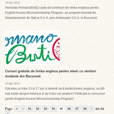
10 Apr 2015
Asociatia RomanoButiQ cauta doi profesori de limba engleza pentru
English Access Microscholarship Program, un program finantat de
Departamentul de Stat al S.U.A. prin Ambasada S.U.A. la Bucuresti.
Cursuri gratuite de limba engleza pentru elevii cu venituri
modeste din Bucuresti
10 Apr 2015
Esti elev, ai intre 15 si 17 ani si doresti sa-ti perfectionezi engleza, sa afli
mai multe despre America si sa-ti faci noi prieteni? Participa la concursul
pentru English Access Microscholarship Program!
Page:
«
‹
81
82
83
84
85
86
87
88
›
din 94
»