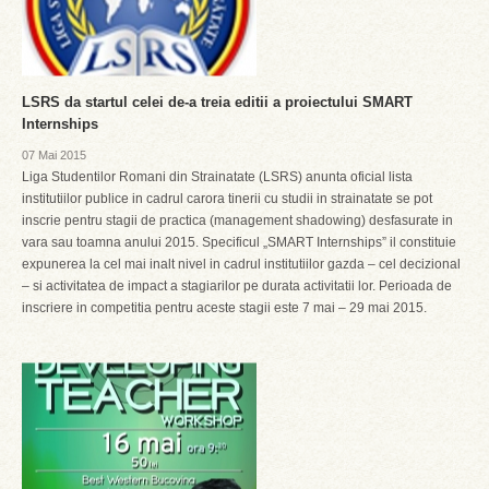
LSRS da startul celei de-a treia editii a proiectului SMART
Internships
07 Mai 2015
Liga Studentilor Romani din Strainatate (LSRS) anunta oficial lista
institutiilor publice in cadrul carora tinerii cu studii in strainatate se pot
inscrie pentru stagii de practica (management shadowing) desfasurate in
vara sau toamna anului 2015. Specificul „SMART Internships” il constituie
expunerea la cel mai inalt nivel in cadrul institutiilor gazda – cel decizional
– si activitatea de impact a stagiarilor pe durata activitatii lor. Perioada de
inscriere in competitia pentru aceste stagii este 7 mai – 29 mai 2015.