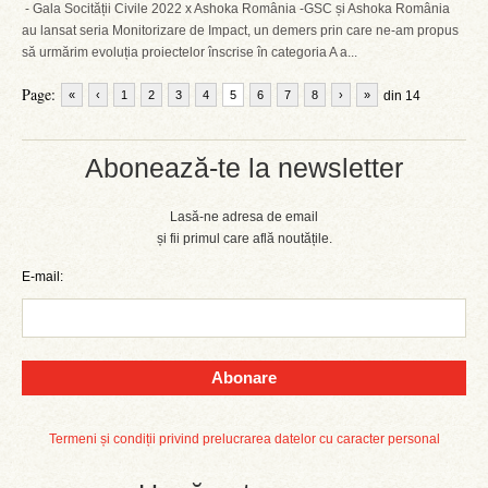
- Gala Socității Civile 2022 x Ashoka România -GSC și Ashoka România
au lansat seria Monitorizare de Impact, un demers prin care ne-am propus
să urmărim evoluția proiectelor înscrise în categoria A a...
Page:
«
‹
1
2
3
4
5
6
7
8
›
»
din 14
Abonează-te la newsletter
Lasă-ne adresa de email
și fii primul care află noutățile.
E-mail:
Abonare
Termeni și condiții privind prelucrarea datelor cu caracter personal