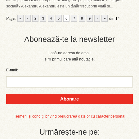
din timp proiectelor europene de integrare pe piața muncii și integrare
socială? Alexandru Alexandru este un tânăr trecut prin viață și...
Page:
«
‹
2
3
4
5
6
7
8
9
›
»
din 14
Abonează-te la newsletter
Lasă-ne adresa de email
și fii primul care află noutățile.
E-mail:
Abonare
Termeni și condiții privind prelucrarea datelor cu caracter personal
Urmărește-ne pe: