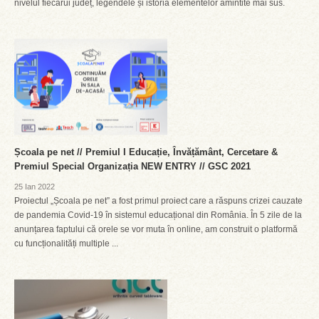
nivelul fiecărui județ, legendele și istoria elementelor amintite mai sus.
Școala pe net // Premiul I Educație, Învățământ, Cercetare &
Premiul Special Organizația NEW ENTRY // GSC 2021
25 Ian 2022
Proiectul „Școala pe net” a fost primul proiect care a răspuns crizei cauzate
de pandemia Covid-19 în sistemul educațional din România. În 5 zile de la
anunțarea faptului că orele se vor muta în online, am construit o platformă
cu funcționalități multiple ...