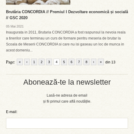
Brutăria CONCORDIA // Premiul I Dezvoltare economică și socială
// GSC 2020
05 Mai 2021
Inaugurata in 2011, Brutaria CONCORDIA a fost raspunsul la nevoia reala
a tinerilor care terminau un curs de formare pentru meseria de brutar la
Scoala de Meserii CONCORDIA si care nu isi gaseau un loc de munca in
acest domeniu...
Page:
«
‹
1
2
3
4
5
6
7
8
›
»
din 13
Abonează-te la newsletter
Lasă-ne adresa de email
și fii primul care află noutățile.
E-mail: