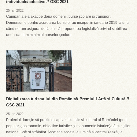
individuale/colective // GSC 2021
25 Ian 2022
Campania s-a axat pe două domenii: burse școlare și transport.
Demersurile pentru acordarea burselor au început în ianuarie 2019, atunci
când ne-am asigurat de faptul că propunerea legislativă privind stabilirea
unui cuantum minim al burselor școlare...
Digitalizarea turismului din România// Premiul I Artă și Cultură //
GSC 2021
25 Ian 2022
Proiectul dorește să prezinte capitalul turistic și cultural al României (port
popular, gastronomie, obiective turistice și monumente istorice)atât turiștilor
naționali, cât și străinilor. Asociația scoate la lumină și centralizează, la