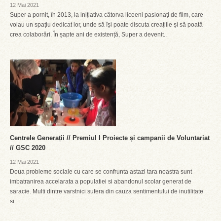
12 Mai 2021
Super a pornit, în 2013, la inițiativa câtorva liceeni pasionați de film, care
voiau un spațiu dedicat lor, unde să își poate discuta creațiile și să poată
crea colaborări. În șapte ani de existență, Super a devenit..
Centrele Generații // Premiul I Proiecte și campanii de Voluntariat
// GSC 2020
12 Mai 2021
Doua probleme sociale cu care se confrunta astazi tara noastra sunt
imbatranirea accelarata a populatiei si abandonul scolar generat de
saracie. Multi dintre varstnici sufera din cauza sentimentului de inutilitate
si...