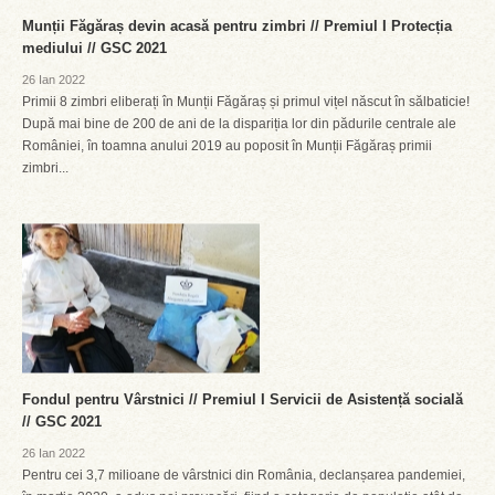
Munții Făgăraș devin acasă pentru zimbri // Premiul I Protecția
mediului // GSC 2021
26 Ian 2022
Primii 8 zimbri eliberați în Munții Făgăraș și primul vițel născut în sălbaticie!
După mai bine de 200 de ani de la dispariția lor din pădurile centrale ale
României, în toamna anului 2019 au poposit în Munții Făgăraș primii
zimbri...
Fondul pentru Vârstnici // Premiul I Servicii de Asistență socială
// GSC 2021
26 Ian 2022
Pentru cei 3,7 milioane de vârstnici din România, declanșarea pandemiei,