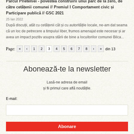
Parcul Prieteniei - povestea construirii unui parc de la zero, de
către cetățenii comunei // Premiul I Comportament civic și
Participare publică // GSC 2021
25 Ian 2022
După discuții, atât cu cetățenii cât și cu autoritățile locale, ne-am dat seama
că un loc de petrecere a timpului liber, frumos amenajat este necesar și ar
avea un impact pozitiv asupra stării de bine a locuitorilor comunei Bilca...
Page:
«
‹
1
2
3
4
5
6
7
8
›
»
din 13
Abonează-te la newsletter
Lasă-ne adresa de email
și fii primul care află noutățile.
E-mail:
Abonare