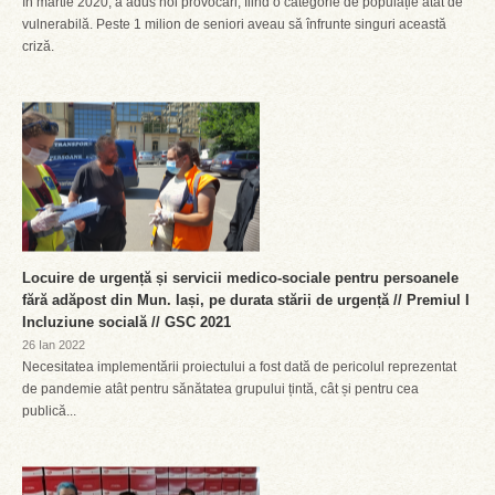
în martie 2020, a adus noi provocări, fiind o categorie de populație atât de
vulnerabilă. Peste 1 milion de seniori aveau să înfrunte singuri această
criză.
Locuire de urgență și servicii medico-sociale pentru persoanele
fără adăpost din Mun. Iași, pe durata stării de urgență // Premiul I
Incluziune socială // GSC 2021
26 Ian 2022
Necesitatea implementării proiectului a fost dată de pericolul reprezentat
de pandemie atât pentru sănătatea grupului țintă, cât și pentru cea
publică...