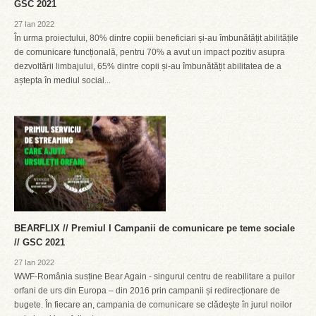
GSC 2021
27 Ian 2022
În urma proiectului, 80% dintre copiii beneficiari și-au îmbunătățit abilitățile
de comunicare funcțională, pentru 70% a avut un impact pozitiv asupra
dezvoltării limbajului, 65% dintre copii și-au îmbunătățit abilitatea de a
aștepta în mediul social...
BEARFLIX // Premiul I Campanii de comunicare pe teme sociale
// GSC 2021
27 Ian 2022
WWF-România susține Bear Again - singurul centru de reabilitare a puilor
orfani de urs din Europa – din 2016 prin campanii și redirecționare de
bugete. În fiecare an, campania de comunicare se clădește în jurul noilor