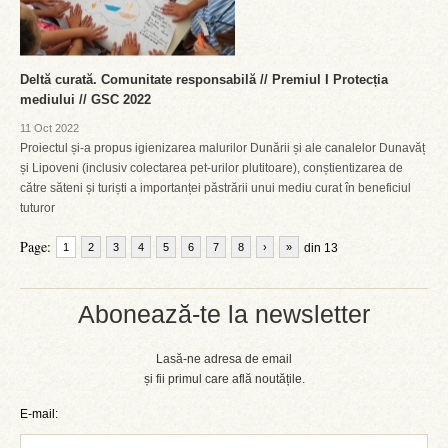
Deltă curată. Comunitate responsabilă // Premiul I Protecția
mediului // GSC 2022
11 Oct 2022
Proiectul și-a propus igienizarea malurilor Dunării și ale canalelor Dunavăț
și Lipoveni (inclusiv colectarea pet-urilor plutitoare), conștientizarea de
către săteni și turiști a importanței păstrării unui mediu curat în beneficiul
tuturor
Page:
1
2
3
4
5
6
7
8
›
»
din 13
Abonează-te la newsletter
Lasă-ne adresa de email
și fii primul care află noutățile.
E-mail: