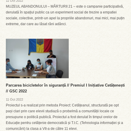
11 Oct 2022
MUZEUL ABANDONULUI – MĂRTURII 21 – este o campanie participativă,
derulată în spațiul public ca un experiment social de trezire a empatiei
sociale, colective, printr-un apel la propriile abandonuri, mai mici, mai puțin
extreme, dar care au lăsat răni adânci.
Parcarea bicicletelor în siguranță // Premiul I Inițiative Cetățenești
// GSC 2022
11 Oct 2022
Proiectul s-a realizat prin metoda Proiect: Cetățeanul, structurată pe opt
pași clari prin care elevii studiază o probelmă a comunității locale ce
presupune o politică publică. Proiectul a fost derulat în timpul orelor de
Educație pentru cetățenie democratică și T.I.C. (Tehnologia informației și a
comunicării) la clasa a VII-a de către 11 elevi.