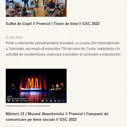
Suflet de Copil // Premiul I Tineri de bine // GSC 2022
11 Oct 2022
Printr-o intervenție psihodramatică inovativă, cu ocazia Zilei Internaționale
a Toleranței, am reușit să impactăm 750 de elevi din Turda, implicându-i în
activități de conștientizare, explorare a emoțiilor și controlare a impulsurilor.
Mărturii 21 | Muzeul Abandonului // Premiul I Campanii de
comunicare pe teme sociale // GSC 2022