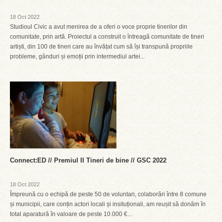
18 Oct 2022
Studioul Civic a avut menirea de a oferi o voce proprie tinerilor din
comunitate, prin artă. Proiectul a construit o întreagă comunitate de tineri
artiști, din 100 de tineri care au învățat cum să își transpună propriile
probleme, gânduri și emoții prin intermediul artei...
Connect:ED // Premiul II Tineri de bine // GSC 2022
18 Oct 2022
Împreună cu o echipă de peste 50 de voluntari, colaborări între 8 comune
și municipii, care conțin actori locali și insituționali, am reușit să donăm în
total aparatură în valoare de peste 10.000 €...