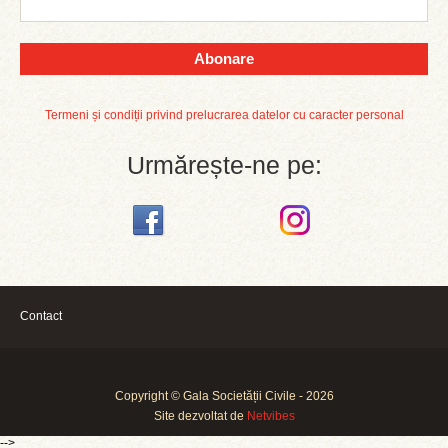
Abonare
Termeni și condiții privind prelucrarea datelor cu caracter personal
Urmărește-ne pe:
Contact
Copyright © Gala Societății Civile - 2026
Site dezvoltat de
Netvibes
-->