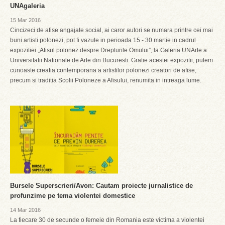
UNAgaleria
15 Mar 2016
Cincizeci de afise angajate social, ai caror autori se numara printre cei mai
buni artisti polonezi, pot fi vazute in perioada 15 - 30 martie in cadrul
expozitiei „Afisul polonez despre Drepturile Omului”, la Galeria UNArte a
Universitatii Nationale de Arte din Bucuresti. Gratie acestei expozitii, putem
cunoaste creatia contemporana a artistilor polonezi creatori de afise,
precum si traditia Scolii Poloneze a Afisului, renumita in intreaga lume.
Bursele Superscrieri/Avon: Cautam proiecte jurnalistice de
profunzime pe tema violentei domestice
14 Mar 2016
La fiecare 30 de secunde o femeie din Romania este victima a violentei