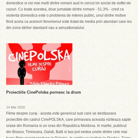
domestice si cei mai multi dintre romani aud in cercul lor social de astfel de
cazuri. Cu toate acestea, doar jumatate dintre romani - 51,3% - cred ca
violenta domestica este o problema de interes public, unul dintre motive
fiind acela ca arareori fenomenul este tratat de media prin abordari care ies
din zona stirilor standard sau a senzationalului.
Proiectiile CinePolska pornesc la drum
14 Mar 2016
Filme despre curaj - acesta este genericul sub care se desfasoara
proiectiile din cadrul CinePOLSKA, care primavara aceasta viziteaza sapte
orase din Romania si un oras din Republica Moldova. In martie, publicul
din Brasov, Timisoara, Galati, Balti si Iasi pot vedea unele dintre cele mai