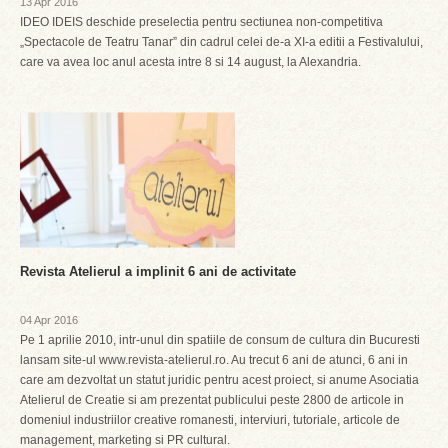
13 Apr 2016
IDEO IDEIS deschide preselectia pentru sectiunea non-competitiva
„Spectacole de Teatru Tanar” din cadrul celei de-a XI-a editii a Festivalului,
care va avea loc anul acesta intre 8 si 14 august, la Alexandria.
Revista Atelierul a implinit 6 ani de activitate
04 Apr 2016
Pe 1 aprilie 2010, intr-unul din spatiile de consum de cultura din Bucuresti
lansam site-ul www.revista-atelierul.ro. Au trecut 6 ani de atunci, 6 ani in
care am dezvoltat un statut juridic pentru acest proiect, si anume Asociatia
Atelierul de Creatie si am prezentat publicului peste 2800 de articole in
domeniul industriilor creative romanesti, interviuri, tutoriale, articole de
management, marketing si PR cultural.