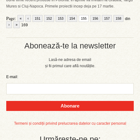
bune filme recent produse in Polonia. In aprilie va invitam la Oradea, Targu
Mures si Cluj-Napoca. Primele proiectii incep deja pe 17 martie.
Page:
«
‹
151
152
153
154
155
156
157
158
din
›
»
169
Abonează-te la newsletter
Lasă-ne adresa de email
și fii primul care află noutățile.
E-mail:
Abonare
Termeni și condiții privind prelucrarea datelor cu caracter personal
Urmărește-ne pe: