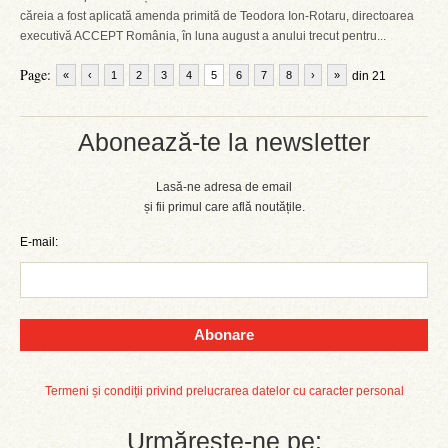
căreia a fost aplicată amenda primită de Teodora Ion-Rotaru, directoarea
executivă ACCEPT România, în luna august a anului trecut pentru...
Page:
«
‹
1
2
3
4
5
6
7
8
›
»
din 21
Abonează-te la newsletter
Lasă-ne adresa de email
și fii primul care află noutățile.
E-mail:
Abonare
Termeni și condiții privind prelucrarea datelor cu caracter personal
Urmărește-ne pe: