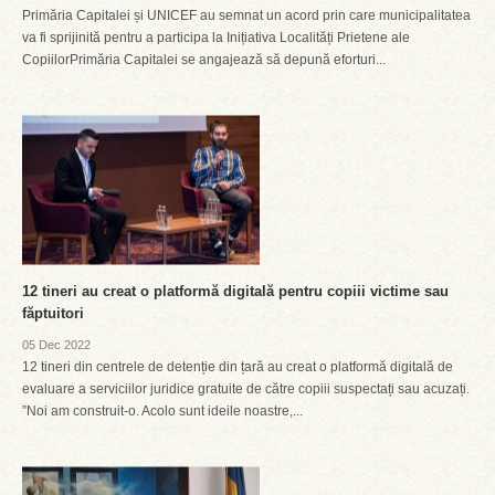
Primăria Capitalei și UNICEF au semnat un acord prin care municipalitatea
va fi sprijinită pentru a participa la Inițiativa Localități Prietene ale
CopiilorPrimăria Capitalei se angajează să depună eforturi...
12 tineri au creat o platformă digitală pentru copiii victime sau
făptuitori
05 Dec 2022
12 tineri din centrele de detenție din țară au creat o platformă digitală de
evaluare a serviciilor juridice gratuite de către copiii suspectați sau acuzați.
”Noi am construit-o. Acolo sunt ideile noastre,...