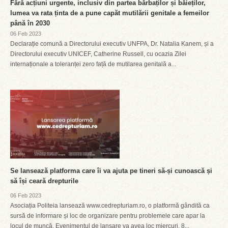
Fără acțiuni urgente, inclusiv din partea bărbaților și băieților,
lumea va rata ținta de a pune capăt mutilării genitale a femeilor
până în 2030
06 Feb 2023
Declarație comună a Directorului executiv UNFPA, Dr. Natalia Kanem, și a
Directorului executiv UNICEF, Catherine Russell, cu ocazia Zilei
internaționale a toleranței zero față de mutilarea genitală a...
Se lansează platforma care îi va ajuta pe tineri să-și cunoască și
să își ceară drepturile
06 Feb 2023
Asociația Politeia lansează www.cedrepturiam.ro, o platformă gândită ca
sursă de informare și loc de organizare pentru problemele care apar la
locul de muncă. Evenimentul de lansare va avea loc miercuri, 8...