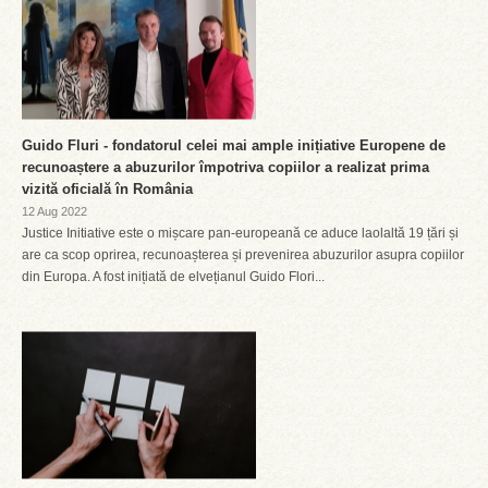
Guido Fluri - fondatorul celei mai ample inițiative Europene de
recunoaștere a abuzurilor împotriva copiilor a realizat prima
vizită oficială în România
12 Aug 2022
Justice Initiative este o mișcare pan-europeană ce aduce laolaltă 19 țări și
are ca scop oprirea, recunoașterea și prevenirea abuzurilor asupra copiilor
din Europa. A fost inițiată de elvețianul Guido Flori...