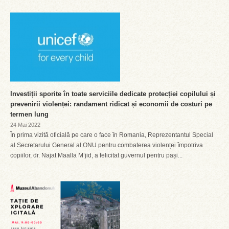
Investiții sporite în toate serviciile dedicate protecției copilului și
prevenirii violenței: randament ridicat și economii de costuri pe
termen lung
24 Mai 2022
În prima vizită oficială pe care o face în Romania, Reprezentantul Special
al Secretarului General al ONU pentru combaterea violenței împotriva
copiilor, dr. Najat Maalla M’jid, a felicitat guvernul pentru pași...