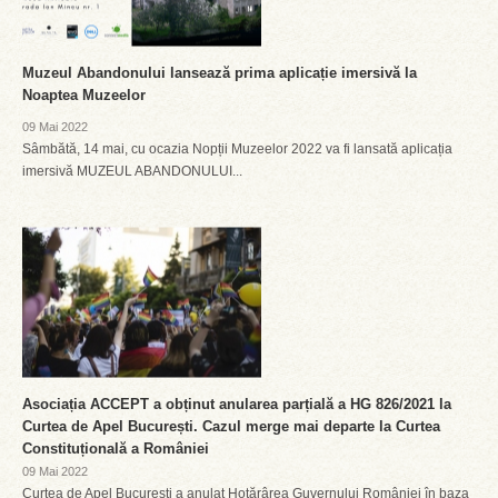
Muzeul Abandonului lansează prima aplicație imersivă la
Noaptea Muzeelor
09 Mai 2022
Sâmbătă, 14 mai, cu ocazia Nopții Muzeelor 2022 va fi lansată aplicația
imersivă MUZEUL ABANDONULUI...
Asociația ACCEPT a obținut anularea parțială a HG 826/2021 la
Curtea de Apel București. Cazul merge mai departe la Curtea
Constituțională a României
09 Mai 2022
Curtea de Apel București a anulat Hotărârea Guvernului României în baza