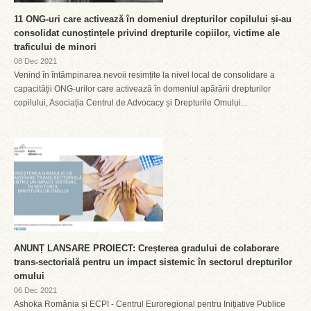
11 ONG-uri care activează în domeniul drepturilor copilului și-au
consolidat cunoștințele privind drepturile copiilor, victime ale
traficului de minori
08 Dec 2021
Venind în întâmpinarea nevoii resimțite la nivel local de consolidare a
capacității ONG-urilor care activează în domeniul apărării drepturilor
copilului, Asociația Centrul de Advocacy și Drepturile Omului...
ANUNȚ LANSARE PROIECT: Creșterea gradului de colaborare
trans-sectorială pentru un impact sistemic în sectorul drepturilor
omului
06 Dec 2021
Ashoka România și ECPI - Centrul Euroregional pentru Inițiative Publice