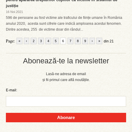
justiție
16 Noi 2021
596 de persoane au fost victime ale traficului de ființe umane în România
anului 2020, acesta sunt cifrele care indică amploarea acestui fenomen.
Dintre acestea, 255 de victime doar din rândul...
Page:
«
‹
2
3
4
5
6
7
8
9
›
»
din 21
Abonează-te la newsletter
Lasă-ne adresa de email
și fii primul care află noutățile.
E-mail:
Abonare