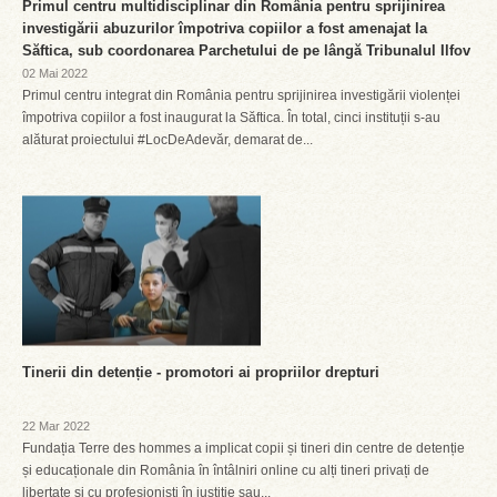
Primul centru multidisciplinar din România pentru sprijinirea
investigării abuzurilor împotriva copiilor a fost amenajat la
Săftica, sub coordonarea Parchetului de pe lângă Tribunalul Ilfov
02 Mai 2022
Primul centru integrat din România pentru sprijinirea investigării violenței
împotriva copiilor a fost inaugurat la Săftica. În total, cinci instituții s-au
alăturat proiectului #LocDeAdevăr, demarat de...
Tinerii din detenție - promotori ai propriilor drepturi
22 Mar 2022
Fundația Terre des hommes a implicat copii și tineri din centre de detenție
și educaționale din România în întâlniri online cu alți tineri privați de
libertate și cu profesioniști în justiție sau...