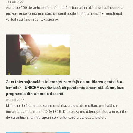
11 Feb 2022
Aproape 200 de antrenori români au fost formați în ultimii doi ani pentru a
preveni orice formă prin care un copil poate fi afectat negativ –emoțional,
verbal sau fizic în context sportiv.
Ziua internațională a toleranței zero față de mutilarea genitală a
femeilor - UNICEF avertizează că pandemia amenință să anuleze
progresele din ultimele decenii
04 Feb 2022
Milioane de fete sunt expuse unui risc crescut de mutilare genitală ca
urmare a pandemiei de COVID-19. Din cauza închiderii școlilor, a măsurilor
de carantină și a întreruperii serviciilor care protejează fetele...