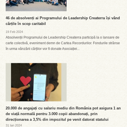
46 de absolvenți ai Programului de Leadership Createrra își vând
cărțile în scop caritabil
19 Feb 2024
Absolvenții Programului de Leadership Createrra participă la o lansare de
carte colectivă, eveniment demn de Cartea Recordurilor. Fondurile strânse
în urma vânzării cărților vor fi donate Asociației...
20.000 de angajați cu salariu mediu din România pot asigura 1 an
de viață normală pentru 3.000 copii abandonați, prin
direcționarea a 3,5% din impozitul pe venit datorat statului
31 Ian 2024