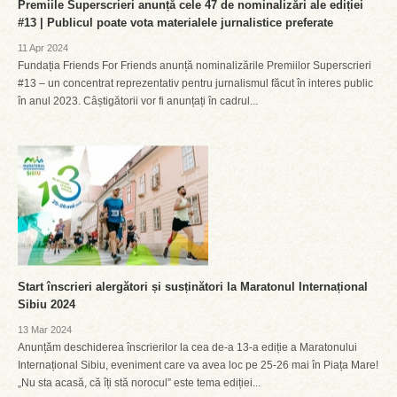
Premiile Superscrieri anunță cele 47 de nominalizări ale ediției
#13 | Publicul poate vota materialele jurnalistice preferate
11 Apr 2024
Fundația Friends For Friends anunță nominalizările Premiilor Superscrieri
#13 – un concentrat reprezentativ pentru jurnalismul făcut în interes public
în anul 2023. Câștigătorii vor fi anunțați în cadrul...
Start înscrieri alergători și susținători la Maratonul Internațional
Sibiu 2024
13 Mar 2024
Anunțăm deschiderea înscrierilor la cea de-a 13-a ediție a Maratonului
Internațional Sibiu, eveniment care va avea loc pe 25-26 mai în Piața Mare!
„Nu sta acasă, că îți stă norocul” este tema ediției...