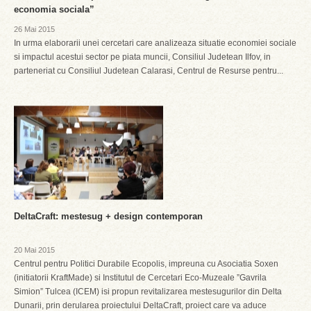
economia sociala”
26 Mai 2015
In urma elaborarii unei cercetari care analizeaza situatie economiei sociale
si impactul acestui sector pe piata muncii, Consiliul Judetean Ilfov, in
parteneriat cu Consiliul Judetean Calarasi, Centrul de Resurse pentru...
DeltaCraft: mestesug + design contemporan
20 Mai 2015
Centrul pentru Politici Durabile Ecopolis, impreuna cu Asociatia Soxen
(initiatorii KraftMade) si Institutul de Cercetari Eco-Muzeale ”Gavrila
Simion” Tulcea (ICEM) isi propun revitalizarea mestesugurilor din Delta
Dunarii, prin derularea proiectului DeltaCraft, proiect care va aduce