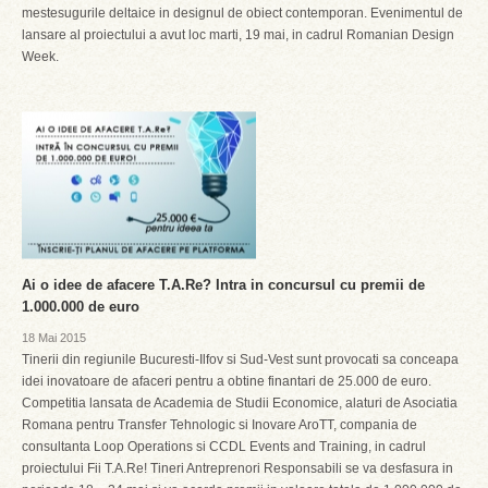
mestesugurile deltaice in designul de obiect contemporan. Evenimentul de
lansare al proiectului a avut loc marti, 19 mai, in cadrul Romanian Design
Week.
Ai o idee de afacere T.A.Re? Intra in concursul cu premii de
1.000.000 de euro
18 Mai 2015
Tinerii din regiunile Bucuresti-Ilfov si Sud-Vest sunt provocati sa conceapa
idei inovatoare de afaceri pentru a obtine finantari de 25.000 de euro.
Competitia lansata de Academia de Studii Economice, alaturi de Asociatia
Romana pentru Transfer Tehnologic si Inovare AroTT, compania de
consultanta Loop Operations si CCDL Events and Training, in cadrul
proiectului Fii T.A.Re! Tineri Antreprenori Responsabili se va desfasura in