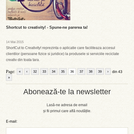
Shortcut to creativity! - Spune-ne parerea ta!
14 Mai 2015
ShortCut to Creativity! reprezinta o aplicatie care faciliteaza accesul
clientilor (persoane fizice si juridice) la produsele si serviciile reciclate
creativ din toata tara.
Page:
«
‹
32
33
34
35
36
37
38
39
›
din 43
»
Abonează-te la newsletter
Lasă-ne adresa de email
și fii primul care află noutățile.
E-mail: