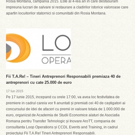
Rosia Montana, campania 2015. Este al 4-lea an in care desfasuram
impreuna lucrari de salvare si restaurare a cladirilor istorice valoroase care
apartin locuitorilor statornici si comunitatii din Rosia Montana.
Fii T.A.Re! – Tineri Antreprenori Responsabili premiaza 40 de
antreprenori cu cate 25.000 de euro
17 Iun 2015
Pe 17 iunie 2015, incepand cu orele 17:00, va avea loc festivitatea de
premiere in cadrul careia vor fi anuntati și premiati cei 40 de caștigatori ai
concursului de idei de afaceri cu premii in valoare totala de 1.000.000 de
euro, organizat de Academia de Studii Economice alaturi de Asociatia
Romana pentru Transfer Tehnologic și Inovare AroTT, compania de
consultanta Loop Operations și CCDL Events and Training, in cadrul
proiectului Fii T.A.Re! Tineri Antreprenori Responsabili.