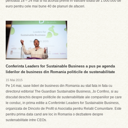
perioada 18 – 24 mai si va acorda premii in valoare totala de 1.000.000 de
euro pentru cele mai bune 40 de planuri de afaceri.
Conferinta Leaders for Sustainable Business a pus pe agenda
liderilor de business din Romania politicile de sustenabilitate
15 Mai 2015
Pe 14 mai, sase lideri de business din Romania au stat fata in fata cu
directorul editorial The Guardian Sustainable Business, Jo Confino, si au
discutat deschis despre politicile de sustenabilitate ale companiilor pe care
le conduc, in prima editie a Conferintei Leaders for Sustainable Business,
organizata de Dincolo de Profit si Asociatia pentru Relatii Comunitare. Este
pentru prima data cand are loc in Romania o dezbatere despre
sustenabilitate intre CEOs.