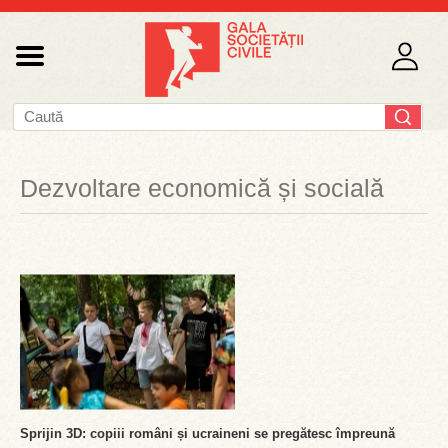
Dezvoltare economică și socială
Sprijin 3D: copiii români și ucraineni se pregătesc împreună