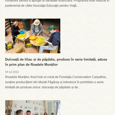
românilor pentru a ajunge la sănătate financiară. Programul este realizat în
parteneriat de către Asociaţia Educaţie pentru Viaţă...
Dulceață de liliac și de păpădie, produse în serie limitată, aduse
în prim plan de Roadele Munților
04 Iul 2022
Roadele Munților, food hub-ul creat de Fundația Conservation Carpathia,
susține producătorii din Munții Făgăraș și introduce în portofoliu o serie
limitată de produse unice: dulceața de păpădie și de...