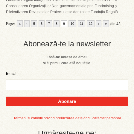
Fundația Regală Margareta a României lansează proiectul CONFER -
Consolidarea Organizațiilor Non-guvernamentale prin Fundraising și
Eficientizarea Rezultatelor. Proiectul este derulat de Fundația Regală...
Page:
«
‹
5
6
7
8
9
10
11
12
›
»
din 43
Abonează-te la newsletter
Lasă-ne adresa de email
și fii primul care află noutățile.
E-mail:
Abonare
Termeni și condiții privind prelucrarea datelor cu caracter personal
Urmărește-ne pe: