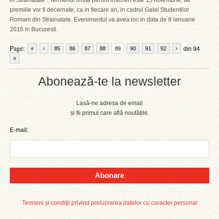
in Strainatate”. Termenul limita pentru inscrieri este 15 noiembrie, iar
premiile vor fi decernate, ca in fiecare an, in cadrul Galei Studentilor
Romani din Strainatate. Evenimentul va avea loc in data de 8 ianuarie
2015 in Bucuresti.
Page:
«
‹
85
86
87
88
89
90
91
92
›
din 94
»
Abonează-te la newsletter
Lasă-ne adresa de email
și fii primul care află noutățile.
E-mail:
Abonare
Termeni și condiții privind prelucrarea datelor cu caracter personal