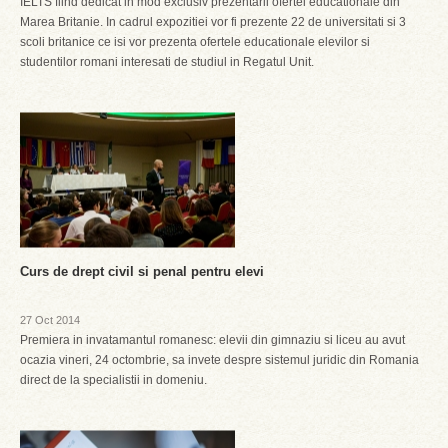
IELTS fiind dedicat in mod exclusiv prezentarii ofertei educationale din
Marea Britanie. In cadrul expozitiei vor fi prezente 22 de universitati si 3
scoli britanice ce isi vor prezenta ofertele educationale elevilor si
studentilor romani interesati de studiul in Regatul Unit.
Curs de drept civil si penal pentru elevi
27 Oct 2014
Premiera in invatamantul romanesc: elevii din gimnaziu si liceu au avut
ocazia vineri, 24 octombrie, sa invete despre sistemul juridic din Romania
direct de la specialistii in domeniu.