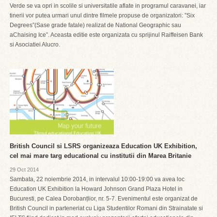
Verde se va opri in scolile si universitatile aflate in programul caravanei, iar
tinerii vor putea urmari unul dintre filmele propuse de organizatori: ”Six
Degrees”(Sase grade fatale) realizat de National Geographic sau
aChaising Ice”. Aceasta editie este organizata cu sprijinul Raiffeisen Bank
si Asociatiei Alucro.
British Council si LSRS organizeaza Education UK Exhibition,
cel mai mare targ educational cu institutii din Marea Britanie
29 Oct 2014
Sambata, 22 noiembrie 2014, in intervalul 10:00-19:00 va avea loc
Education UK Exhibition la Howard Johnson Grand Plaza Hotel in
Bucuresti, pe Calea Dorobanțlior, nr. 5-7. Evenimentul este organizat de
British Council in parteneriat cu Liga Studentilor Romani din Strainatate si