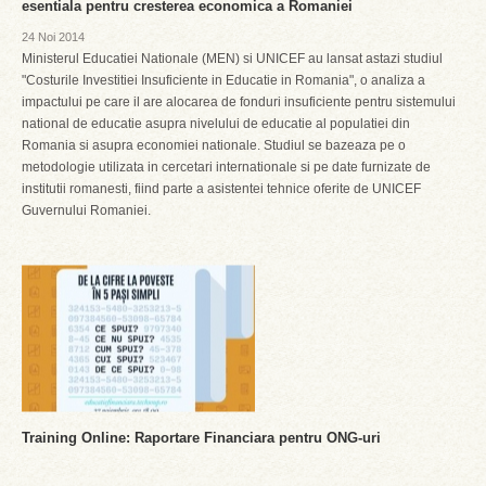
esentiala pentru cresterea economica a Romaniei
24 Noi 2014
Ministerul Educatiei Nationale (MEN) si UNICEF au lansat astazi studiul
"Costurile Investitiei Insuficiente in Educatie in Romania", o analiza a
impactului pe care il are alocarea de fonduri insuficiente pentru sistemului
national de educatie asupra nivelului de educatie al populatiei din
Romania si asupra economiei nationale. Studiul se bazeaza pe o
metodologie utilizata in cercetari internationale si pe date furnizate de
institutii romanesti, fiind parte a asistentei tehnice oferite de UNICEF
Guvernului Romaniei.
Training Online: Raportare Financiara pentru ONG-uri