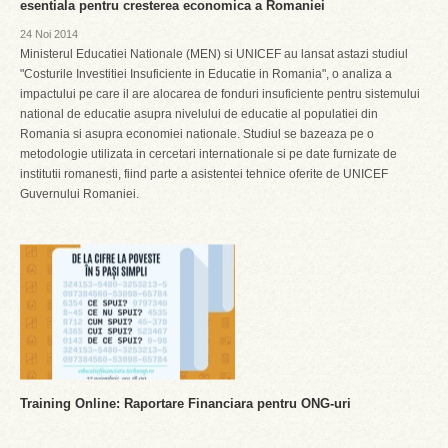
esentiala pentru cresterea economica a Romaniei
24 Noi 2014
Ministerul Educatiei Nationale (MEN) si UNICEF au lansat astazi studiul
"Costurile Investitiei Insuficiente in Educatie in Romania", o analiza a
impactului pe care il are alocarea de fonduri insuficiente pentru sistemului
national de educatie asupra nivelului de educatie al populatiei din
Romania si asupra economiei nationale. Studiul se bazeaza pe o
metodologie utilizata in cercetari internationale si pe date furnizate de
institutii romanesti, fiind parte a asistentei tehnice oferite de UNICEF
Guvernului Romaniei.
Training Online: Raportare Financiara pentru ONG-uri