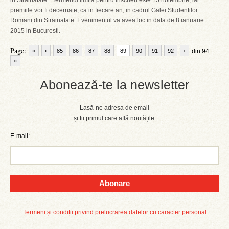
in Strainatate”. Termenul limita pentru inscrieri este 15 noiembrie, iar
premiile vor fi decernate, ca in fiecare an, in cadrul Galei Studentilor
Romani din Strainatate. Evenimentul va avea loc in data de 8 ianuarie
2015 in Bucuresti.
Page:
«
‹
85
86
87
88
89
90
91
92
›
din 94
»
Abonează-te la newsletter
Lasă-ne adresa de email
și fii primul care află noutățile.
E-mail:
Abonare
Termeni și condiții privind prelucrarea datelor cu caracter personal