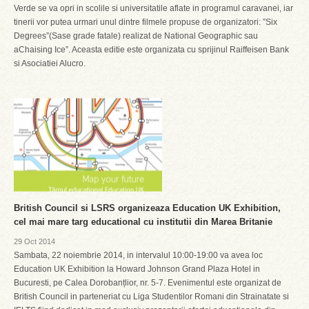
Verde se va opri in scolile si universitatile aflate in programul caravanei, iar
tinerii vor putea urmari unul dintre filmele propuse de organizatori: ”Six
Degrees”(Sase grade fatale) realizat de National Geographic sau
aChaising Ice”. Aceasta editie este organizata cu sprijinul Raiffeisen Bank
si Asociatiei Alucro.
British Council si LSRS organizeaza Education UK Exhibition,
cel mai mare targ educational cu institutii din Marea Britanie
29 Oct 2014
Sambata, 22 noiembrie 2014, in intervalul 10:00-19:00 va avea loc
Education UK Exhibition la Howard Johnson Grand Plaza Hotel in
Bucuresti, pe Calea Dorobanțlior, nr. 5-7. Evenimentul este organizat de
British Council in parteneriat cu Liga Studentilor Romani din Strainatate si