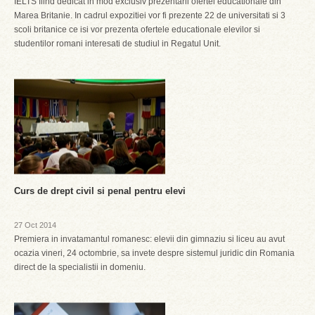
IELTS fiind dedicat in mod exclusiv prezentarii ofertei educationale din
Marea Britanie. In cadrul expozitiei vor fi prezente 22 de universitati si 3
scoli britanice ce isi vor prezenta ofertele educationale elevilor si
studentilor romani interesati de studiul in Regatul Unit.
Curs de drept civil si penal pentru elevi
27 Oct 2014
Premiera in invatamantul romanesc: elevii din gimnaziu si liceu au avut
ocazia vineri, 24 octombrie, sa invete despre sistemul juridic din Romania
direct de la specialistii in domeniu.