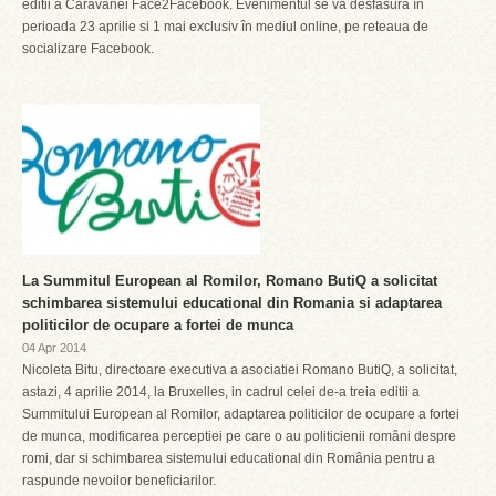
editii a Caravanei Face2Facebook. Evenimentul se va desfasura în
perioada 23 aprilie si 1 mai exclusiv în mediul online, pe reteaua de
socializare Facebook.
La Summitul European al Romilor, Romano ButiQ a solicitat
schimbarea sistemului educational din Romania si adaptarea
politicilor de ocupare a fortei de munca
04 Apr 2014
Nicoleta Bitu, directoare executiva a asociatiei Romano ButiQ, a solicitat,
astazi, 4 aprilie 2014, la Bruxelles, in cadrul celei de-a treia editii a
Summitului European al Romilor, adaptarea politicilor de ocupare a fortei
de munca, modificarea perceptiei pe care o au politicienii români despre
romi, dar si schimbarea sistemului educational din România pentru a
raspunde nevoilor beneficiarilor.