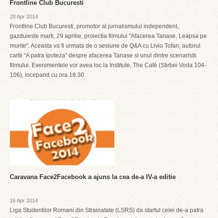
Frontline Club Bucuresti
28 Apr 2014
Frontline Club Bucuresti, promotor al jurnalismului independent,
gazduieste marti, 29 aprilie, proiectia filmului "Afacerea Tanase, Leapsa pe
murite". Aceasta va fi urmata de o sesiune de Q&A cu Liviu Tofan, autorul
cartii “A patra ipoteza” despre afacerea Tanase si unul dintre scenaristii
filmului. Evenimentele vor avea loc la Institute, The Café (Stirbei Voda 104-
106), incepand cu ora 18.30.
Caravana Face2Facebook a ajuns la cea de-a IV-a editie
16 Apr 2014
Liga Studentilor Romani din Strainatate (LSRS) da startul celei de-a patra