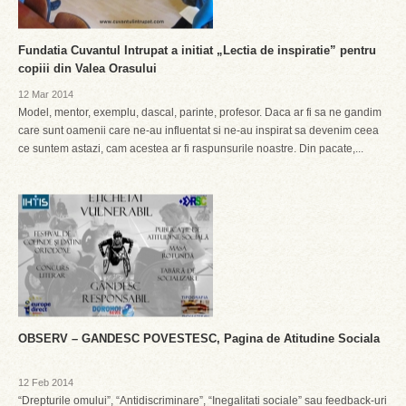
Fundatia Cuvantul Intrupat a initiat „Lectia de inspiratie” pentru
copiii din Valea Orasului
12 Mar 2014
Model, mentor, exemplu, dascal, parinte, profesor. Daca ar fi sa ne gandim
care sunt oamenii care ne-au influentat si ne-au inspirat sa devenim ceea
ce suntem astazi, cam acestea ar fi raspunsurile noastre. Din pacate,...
OBSERV – GANDESC POVESTESC, Pagina de Atitudine Sociala
12 Feb 2014
“Drepturile omului”, “Antidiscriminare”, “Inegalitati sociale” sau feedback-uri