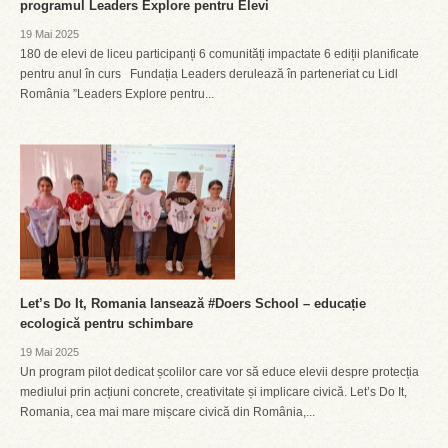
programul Leaders Explore pentru Elevi
19 Mai 2025
180 de elevi de liceu participanți 6 comunități impactate 6 ediții planificate
pentru anul în curs Fundația Leaders derulează în parteneriat cu Lidl
România ”Leaders Explore pentru...
Let’s Do It, Romania lansează #Doers School – educație
ecologică pentru schimbare
19 Mai 2025
Un program pilot dedicat școlilor care vor să educe elevii despre protecția
mediului prin acțiuni concrete, creativitate și implicare civică. Let’s Do It,
Romania, cea mai mare mișcare civică din România,...