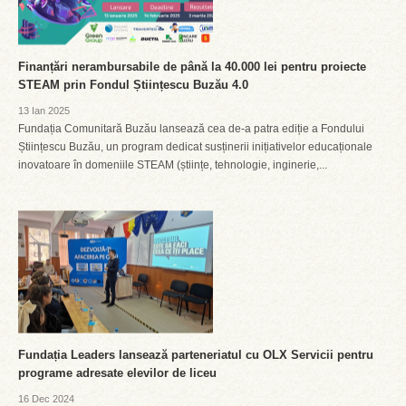
Finanțări nerambursabile de până la 40.000 lei pentru proiecte
STEAM prin Fondul Științescu Buzău 4.0
13 Ian 2025
Fundația Comunitară Buzău lansează cea de-a patra ediție a Fondului
Științescu Buzău, un program dedicat susținerii inițiativelor educaționale
inovatoare în domeniile STEAM (științe, tehnologie, inginerie,...
Fundația Leaders lansează parteneriatul cu OLX Servicii pentru
programe adresate elevilor de liceu
16 Dec 2024