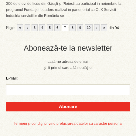
300 de elevi de liceu din Găești și Ploiești au participat în noiembrie la
programul Fundației Leaders realizat în parteneriat cu OLX Servicii
Industria serviciilor din România se...
Page:
«
‹
3
4
5
6
7
8
9
10
›
»
din 94
Abonează-te la newsletter
Lasă-ne adresa de email
și fii primul care află noutățile.
E-mail:
Abonare
Termeni și condiții privind prelucrarea datelor cu caracter personal