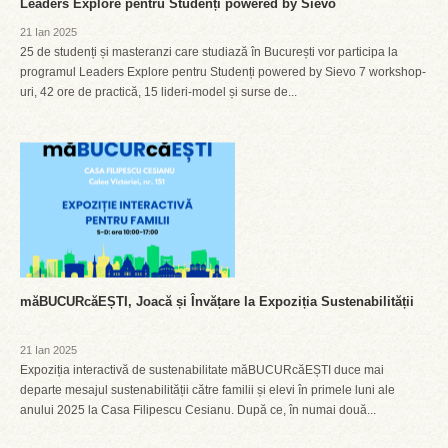
Leaders Explore pentru Studenți powered by Sievo
21 Ian 2025
25 de studenți și masteranzi care studiază în București vor participa la
programul Leaders Explore pentru Studenți powered by Sievo 7 workshop-
uri, 42 ore de practică, 15 lideri-model și surse de...
măBUCURcăEȘTI, Joacă și Învățare la Expoziția Sustenabilității
21 Ian 2025
Expoziția interactivă de sustenabilitate măBUCURcăEȘTI duce mai
departe mesajul sustenabilității către familii și elevi în primele luni ale
anului 2025 la Casa Filipescu Cesianu. După ce, în numai două...