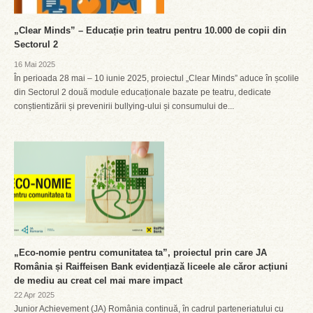
„Clear Minds” – Educație prin teatru pentru 10.000 de copii din
Sectorul 2
16 Mai 2025
În perioada 28 mai – 10 iunie 2025, proiectul „Clear Minds” aduce în școlile
din Sectorul 2 două module educaționale bazate pe teatru, dedicate
conștientizării și prevenirii bullying-ului și consumului de...
„Eco-nomie pentru comunitatea ta”, proiectul prin care JA
România și Raiffeisen Bank evidențiază liceele ale căror acțiuni
de mediu au creat cel mai mare impact
22 Apr 2025
Junior Achievement (JA) România continuă, în cadrul parteneriatului cu