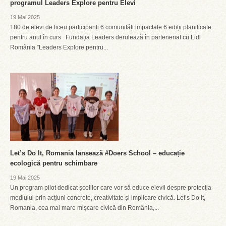
programul Leaders Explore pentru Elevi
19 Mai 2025
180 de elevi de liceu participanți 6 comunități impactate 6 ediții planificate
pentru anul în curs Fundația Leaders derulează în parteneriat cu Lidl
România ”Leaders Explore pentru...
Let’s Do It, Romania lansează #Doers School – educație
ecologică pentru schimbare
19 Mai 2025
Un program pilot dedicat școlilor care vor să educe elevii despre protecția
mediului prin acțiuni concrete, creativitate și implicare civică. Let’s Do It,
Romania, cea mai mare mișcare civică din România,...