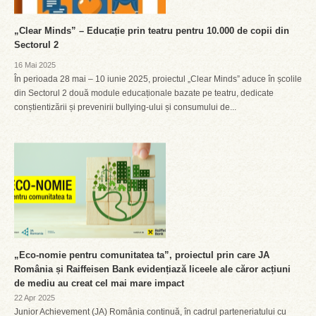
„Clear Minds” – Educație prin teatru pentru 10.000 de copii din
Sectorul 2
16 Mai 2025
În perioada 28 mai – 10 iunie 2025, proiectul „Clear Minds” aduce în școlile
din Sectorul 2 două module educaționale bazate pe teatru, dedicate
conștientizării și prevenirii bullying-ului și consumului de...
„Eco-nomie pentru comunitatea ta”, proiectul prin care JA
România și Raiffeisen Bank evidențiază liceele ale căror acțiuni
de mediu au creat cel mai mare impact
22 Apr 2025
Junior Achievement (JA) România continuă, în cadrul parteneriatului cu