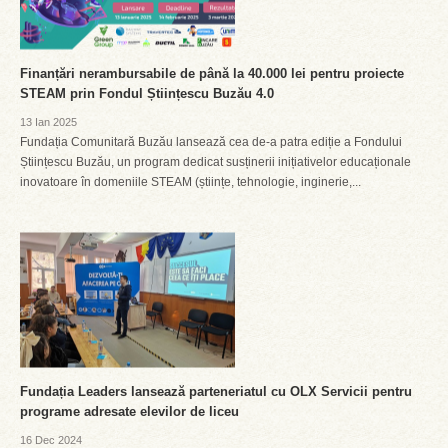
Finanțări nerambursabile de până la 40.000 lei pentru proiecte
STEAM prin Fondul Științescu Buzău 4.0
13 Ian 2025
Fundația Comunitară Buzău lansează cea de-a patra ediție a Fondului
Științescu Buzău, un program dedicat susținerii inițiativelor educaționale
inovatoare în domeniile STEAM (științe, tehnologie, inginerie,...
Fundația Leaders lansează parteneriatul cu OLX Servicii pentru
programe adresate elevilor de liceu
16 Dec 2024