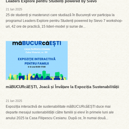
Leaders Explore pentru Studenți powered by Sievo
21 Ian 2025
25 de studenți și masteranzi care studiază în București vor participa la
programul Leaders Explore pentru Studenți powered by Sievo 7 workshop-
uri, 42 ore de practică, 15 lideri-model și surse de...
măBUCURcăEȘTI, Joacă și Învățare la Expoziția Sustenabilității
21 Ian 2025
Expoziția interactivă de sustenabilitate măBUCURcăEȘTI duce mai
departe mesajul sustenabilității către familii și elevi în primele luni ale
anului 2025 la Casa Filipescu Cesianu. După ce, în numai două...