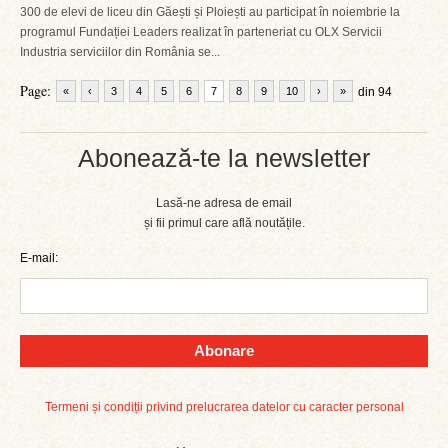
300 de elevi de liceu din Găești și Ploiești au participat în noiembrie la
programul Fundației Leaders realizat în parteneriat cu OLX Servicii
Industria serviciilor din România se...
Page:
«
‹
3
4
5
6
7
8
9
10
›
»
din 94
Abonează-te la newsletter
Lasă-ne adresa de email
și fii primul care află noutățile.
E-mail:
Abonare
Termeni și condiții privind prelucrarea datelor cu caracter personal