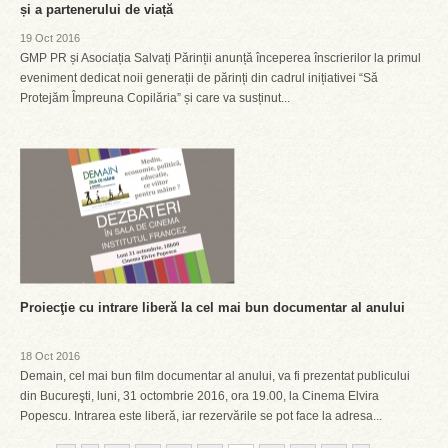
și a partenerului de viață
19 Oct 2016
GMP PR și Asociația Salvați Părinții anunță începerea înscrierilor la primul
eveniment dedicat noii generații de părinți din cadrul inițiativei “Să
Protejăm Împreuna Copilăria” și care va susținut...
Proiecţie cu intrare liberă la cel mai bun documentar al anului
18 Oct 2016
Demain, cel mai bun film documentar al anului, va fi prezentat publicului
din Bucureşti, luni, 31 octombrie 2016, ora 19.00, la Cinema Elvira
Popescu. Intrarea este liberă, iar rezervările se pot face la adresa...