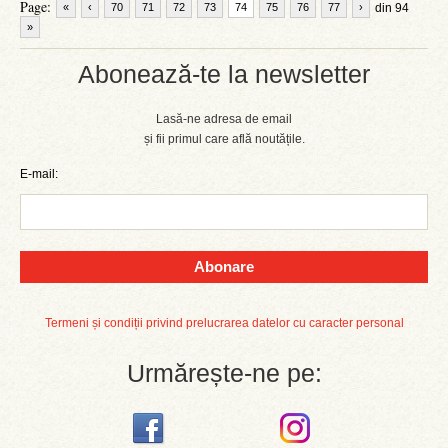
Page:
«
‹
70
71
72
73
74
75
76
77
›
din 94
»
Abonează-te la newsletter
Lasă-ne adresa de email
și fii primul care află noutățile.
E-mail:
Abonare
Termeni și condiții privind prelucrarea datelor cu caracter personal
Urmărește-ne pe: