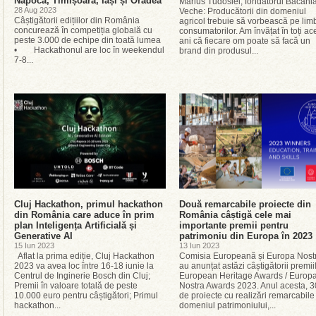
Napoca, Timișoara, Iași și Oradea
Marius Tudosiei, fondatorul Băcăni
28 Aug 2023
Veche: Producătorii din domeniul
Câștigătorii edițiilor din România
agricol trebuie să vorbească pe lim
concurează în competiția globală cu
consumatorilor. Am învățat în toți ace
peste 3.000 de echipe din toată lumea
ani că fiecare om poate să facă un
• Hackathonul are loc în weekendul
brand din produsul...
7-8...
Cluj Hackathon, primul hackathon
Două remarcabile proiecte din
din România care aduce în prim
România câștigă cele mai
plan Inteligența Artificială și
importante premii pentru
Generative AI
patrimoniu din Europa în 2023
15 Iun 2023
13 Iun 2023
Aflat la prima ediție, Cluj Hackathon
Comisia Europeană și Europa Nost
2023 va avea loc între 16-18 iunie la
au anunțat astăzi câștigătorii premii
Centrul de Inginerie Bosch din Cluj;
European Heritage Awards / Europ
Premii în valoare totală de peste
Nostra Awards 2023. Anul acesta, 3
10.000 euro pentru câștigători; Primul
de proiecte cu realizări remarcabile
hackathon...
domeniul patrimoniului,...