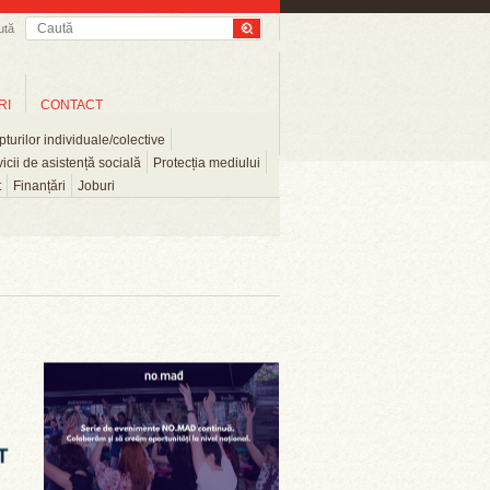
ută
RI
CONTACT
turilor individuale/colective
icii de asistență socială
Protecția mediului
t
Finanțări
Joburi