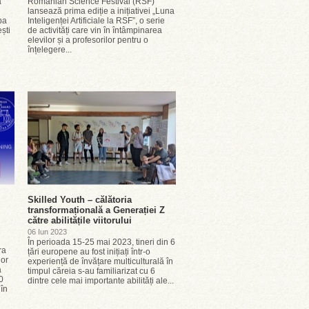
a
Romanian Science Festival (RSF)
lansează prima ediție a inițiativei „Luna
ba
Inteligenței Artificiale la RSF”, o serie
ști
de activități care vin în întâmpinarea
elevilor și a profesorilor pentru o
înțelegere...
Skilled Youth – călătoria
transformațională a Generației Z
către abilitățile viitorului
06 Iun 2023
În perioada 15-25 mai 2023, tineri din 6
ra
țări europene au fost inițiați într-o
lor
experiență de învățare multiculturală în
a
timpul căreia s-au familiarizat cu 6
0
dintre cele mai importante abilități ale...
 în