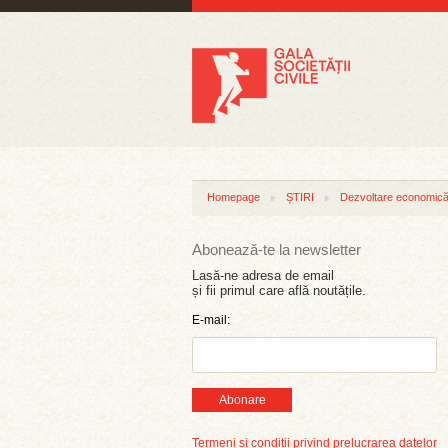
Homepage
ȘTIRI
Dezvoltare economică 
Abonează-te la newsletter
Lasă-ne adresa de email
și fii primul care află noutățile.
E-mail:
Abonare
Termeni și condiții privind prelucrarea datelor