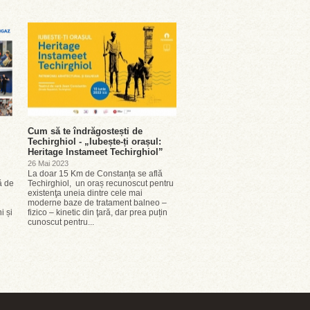
Cum să te îndrăgostești de
Techirghiol - „Iubește-ți orașul:
Heritage Instameet Techirghiol”
26 Mai 2023
La doar 15 Km de Constanța se află
ă de
Techirghiol, un oraș recunoscut pentru
existenţa uneia dintre cele mai
moderne baze de tratament balneo –
i și
fizico – kinetic din ţară, dar prea puțin
cunoscut pentru...