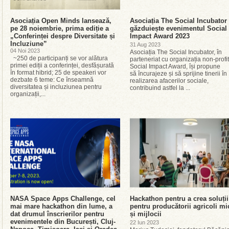
Asociația Open Minds lansează,
Asociația The Social Incubator
pe 28 noiembrie, prima ediție a
găzduiește evenimentul Social
„Conferinței despre Diversitate și
Impact Award 2023
Incluziune”
31 Aug 2023
04 Noi 2023
Asociația The Social Incubator, în
~250 de participanți se vor alătura
parteneriat cu organizația non-profit
primei ediții a conferinței, desfășurată
Social Impact Award, își propune
în format hibrid; 25 de speakeri vor
să încurajeze și să sprijine tinerii în
dezbate 6 teme: Ce înseamnă
realizarea afacerilor sociale,
diversitatea și incluziunea pentru
contribuind astfel la ...
organizații,...
NASA Space Apps Challenge, cel
Hackathon pentru a crea soluții
mai mare hackathon din lume, a
pentru producătorii agricoli mi
dat drumul înscrierilor pentru
și mijlocii
evenimentele din București, Cluj-
22 Iun 2023