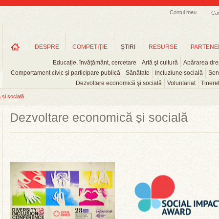
Contul meu
Ca
DESPRE
COMPETIȚIE
ŞTIRI
RESURSE
PARTENE
Educație, învățământ, cercetare
Artă şi cultură
Apărarea drep
Comportament civic şi participare publică
Sănătate
Incluziune socială
Serv
Dezvoltare economică şi socială
Voluntariat
Tinere
și socială
Dezvoltare economică și socială