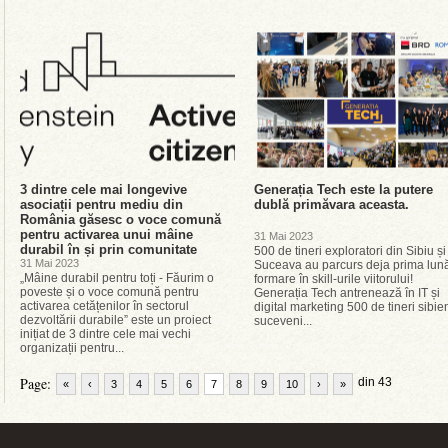
3 dintre cele mai longevive
Generația Tech este la putere
asociații pentru mediu din
dublă primăvara aceasta.
România găsesc o voce comună
pentru activarea unui mâine
31 Mai 2023
durabil în și prin comunitate
500 de tineri exploratori din Sibiu și
31 Mai 2023
Suceava au parcurs deja prima lun
„Mâine durabil pentru toți - Făurim o
formare în skill-urile viitorului!
poveste și o voce comună pentru
Generația Tech antrenează în IT și
activarea cetățenilor în sectorul
digital marketing 500 de tineri sibien
dezvoltării durabile” este un proiect
suceveni...
inițiat de 3 dintre cele mai vechi
organizații pentru...
Page:
din 43
«
‹
3
4
5
6
7
8
9
10
›
»