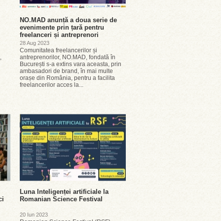
NO.MAD anunță a doua serie de
evenimente prin țară pentru
freelanceri și antreprenori
28 Aug 2023
Comunitatea freelancerilor și
,
antreprenorilor, NO.MAD, fondată în
București s-a extins vara aceasta, prin
ambasadori de brand, în mai multe
orașe din România, pentru a facilita
freelancerilor acces la...
Luna Inteligenței artificiale la
ci
Romanian Science Festival
20 Iun 2023