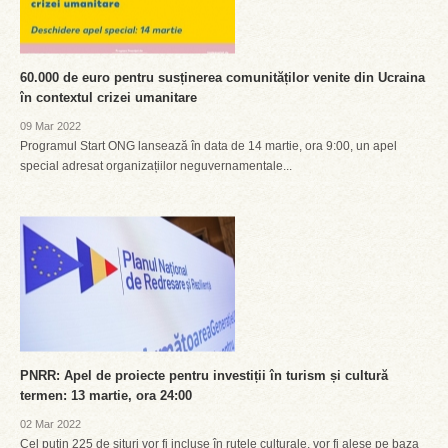
60.000 de euro pentru susținerea comunităților venite din Ucraina
în contextul crizei umanitare
09 Mar 2022
Programul Start ONG lansează în data de 14 martie, ora 9:00, un apel
special adresat organizațiilor neguvernamentale...
PNRR: Apel de proiecte pentru investiții în turism și cultură
termen: 13 martie, ora 24:00
02 Mar 2022
Cel puțin 225 de situri vor fi incluse în rutele culturale, vor fi alese pe baza