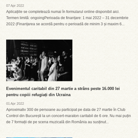
07 Apr 2022
Aplicațiile se completează numai în formularul online disponibil aici.
Termen limită: ongoingPerioada de finanțare: 1 mai 2022 – 31 decembrie
2022 (Finanțarea se acordă pentru o perioadă de minim 3 și maxim 6...
Evenimentul caritabil din 27 martie a strâns peste 16.000 lei
pentru copiii refugiați din Ucraina
01 Apr 2022
Aproximativ 300 de persoane au participat pe data de 27 martie în Club
Control din București la un concert-maraton caritabil de 6 ore. Nu mai puțin
de 7 formații de pe scena muzicală din România au susținut...