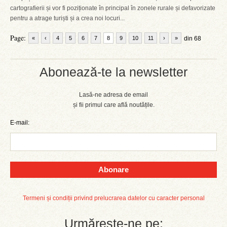
cartografierii și vor fi poziționate în principal în zonele rurale și defavorizate
pentru a atrage turiști și a crea noi locuri...
Page:
«
‹
4
5
6
7
8
9
10
11
›
»
din 68
Abonează-te la newsletter
Lasă-ne adresa de email
și fii primul care află noutățile.
E-mail:
Abonare
Termeni și condiții privind prelucrarea datelor cu caracter personal
Urmărește-ne pe: