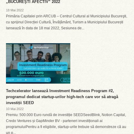
„BUCUREŞTI AFECTIV” 2022
18 Mai 2022
Primăria Capitalei prin ARCUB – Centrul Cultural al Municipiului Bucureşti,
cu sprijinul Direcției Cultură, Învățământ, Turism a Municipiului București
lansează în data de 18 mai 2022, Sesiunea de...
Techcelerator lansează Investment Readiness Program #2,
programul dedicat startup-urilor high-tech care vor să atragă
investiții SEED
10 Mai 2022
Premiu: 500.000 Euro rundă de investiție SEEDSeedBlink, Notion Capital,
Credo Ventures și GapMinder BV - parteneri investiționali ai
programuluiPentru a fi eligibile, startup-urile trebuie să demonstreze că au
un p...