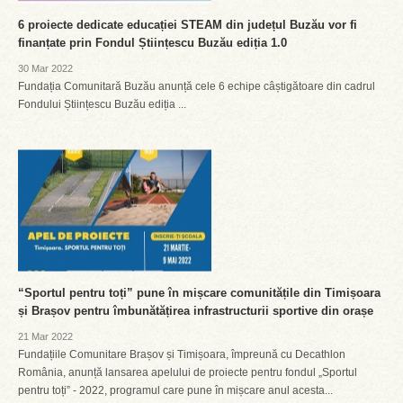
6 proiecte dedicate educației STEAM din județul Buzău vor fi
finanțate prin Fondul Științescu Buzău ediția 1.0
30 Mar 2022
Fundația Comunitară Buzău anunță cele 6 echipe câștigătoare din cadrul
Fondului Științescu Buzău ediția ...
“Sportul pentru toți” pune în mișcare comunitățile din Timișoara
și Brașov pentru îmbunătățirea infrastructurii sportive din orașe
21 Mar 2022
Fundațiile Comunitare Brașov și Timișoara, împreună cu Decathlon
România, anunță lansarea apelului de proiecte pentru fondul „Sportul
pentru toți” - 2022, programul care pune în mișcare anul acesta...