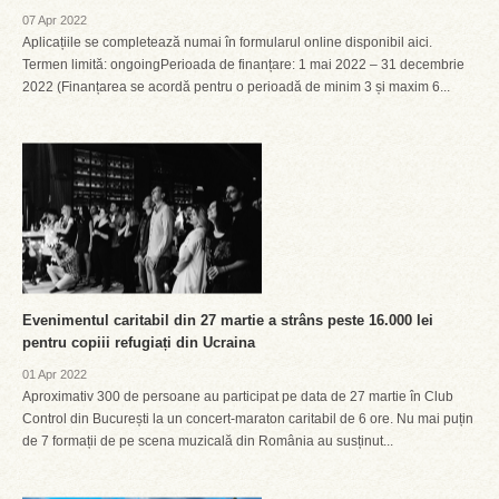
07 Apr 2022
Aplicațiile se completează numai în formularul online disponibil aici.
Termen limită: ongoingPerioada de finanțare: 1 mai 2022 – 31 decembrie
2022 (Finanțarea se acordă pentru o perioadă de minim 3 și maxim 6...
Evenimentul caritabil din 27 martie a strâns peste 16.000 lei
pentru copiii refugiați din Ucraina
01 Apr 2022
Aproximativ 300 de persoane au participat pe data de 27 martie în Club
Control din București la un concert-maraton caritabil de 6 ore. Nu mai puțin
de 7 formații de pe scena muzicală din România au susținut...