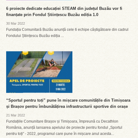
6 proiecte dedicate educației STEAM din județul Buzău vor fi
finanțate prin Fondul Științescu Buzău ediția 1.0
30 Mar 2022
Fundația Comunitară Buzău anunță cele 6 echipe câștigătoare din cadrul
Fondului Științescu Buzău ediția ...
“Sportul pentru toți” pune în mișcare comunitățile din Timișoara
și Brașov pentru îmbunătățirea infrastructurii sportive din orașe
21 Mar 2022
Fundațiile Comunitare Brașov și Timișoara, împreună cu Decathlon
România, anunță lansarea apelului de proiecte pentru fondul „Sportul
pentru toți” - 2022, programul care pune în mișcare anul acesta...