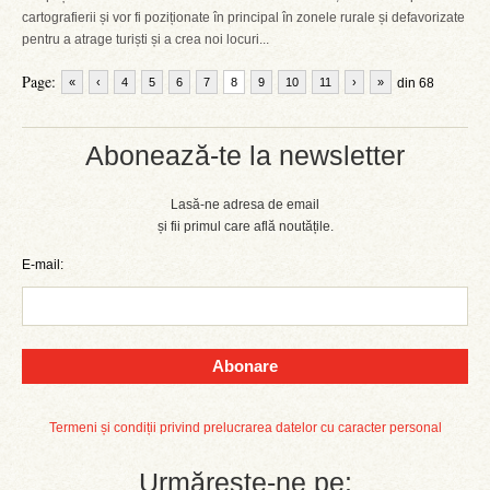
cartografierii și vor fi poziționate în principal în zonele rurale și defavorizate
pentru a atrage turiști și a crea noi locuri...
Page:
«
‹
4
5
6
7
8
9
10
11
›
»
din 68
Abonează-te la newsletter
Lasă-ne adresa de email
și fii primul care află noutățile.
E-mail:
Abonare
Termeni și condiții privind prelucrarea datelor cu caracter personal
Urmărește-ne pe: