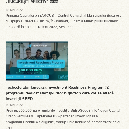
„BUCUREŞTI AFECTIV” 2022
18 Mai 2022
Primăria Capitalei prin ARCUB – Centrul Cultural al Municipiului Bucureşti,
cu sprijinul Direcției Cultură, Învățământ, Turism a Municipiului București
lansează în data de 18 mai 2022, Sesiunea de...
Techcelerator lansează Investment Readiness Program #2,
programul dedicat startup-urilor high-tech care vor să atragă
investiții SEED
10 Mai 2022
Premiu: 500.000 Euro rundă de investiție SEEDSeedBlink, Notion Capital,
Credo Ventures și GapMinder BV - parteneri investiționali ai
programuluiPentru a fi eligibile, startup-urile trebuie să demonstreze că au
un p...