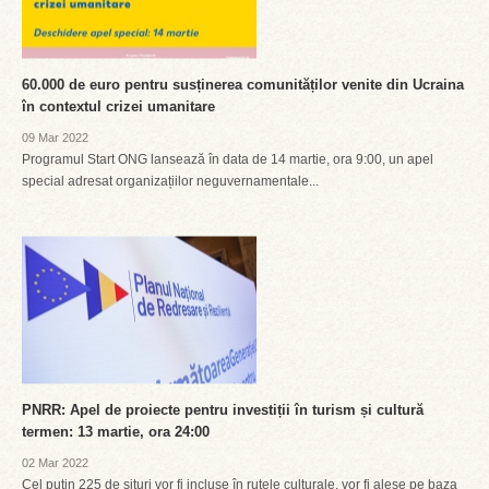
60.000 de euro pentru susținerea comunităților venite din Ucraina
în contextul crizei umanitare
09 Mar 2022
Programul Start ONG lansează în data de 14 martie, ora 9:00, un apel
special adresat organizațiilor neguvernamentale...
PNRR: Apel de proiecte pentru investiții în turism și cultură
termen: 13 martie, ora 24:00
02 Mar 2022
Cel puțin 225 de situri vor fi incluse în rutele culturale, vor fi alese pe baza