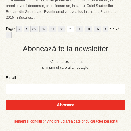
in Strainatate”. Termenul limita pentru inscrieri este 15 noiembrie, iar
premiile vor fi decernate, ca in fiecare an, in cadrul Galei Studentilor
Romani din Strainatate. Evenimentul va avea loc in data de 8 ianuarie
2015 in Bucuresti.
Page:
«
‹
85
86
87
88
89
90
91
92
›
din 94
»
Abonează-te la newsletter
Lasă-ne adresa de email
și fii primul care află noutățile.
E-mail:
Abonare
Termeni și condiții privind prelucrarea datelor cu caracter personal