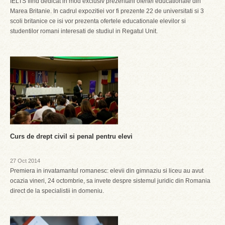
IELTS fiind dedicat in mod exclusiv prezentarii ofertei educationale din
Marea Britanie. In cadrul expozitiei vor fi prezente 22 de universitati si 3
scoli britanice ce isi vor prezenta ofertele educationale elevilor si
studentilor romani interesati de studiul in Regatul Unit.
Curs de drept civil si penal pentru elevi
27 Oct 2014
Premiera in invatamantul romanesc: elevii din gimnaziu si liceu au avut
ocazia vineri, 24 octombrie, sa invete despre sistemul juridic din Romania
direct de la specialistii in domeniu.