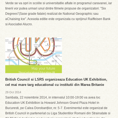
Verde se va opri in scolile si universitatile aflate in programul caravanei, iar
tinerii vor putea urmari unul dintre filmele propuse de organizatori: ”Six
Degrees”(Sase grade fatale) realizat de National Geographic sau
aChaising Ice”. Aceasta editie este organizata cu sprijinul Raiffeisen Bank
si Asociatiei Alucro.
British Council si LSRS organizeaza Education UK Exhibition,
cel mai mare targ educational cu institutii din Marea Britanie
29 Oct 2014
Sambata, 22 noiembrie 2014, in intervalul 10:00-19:00 va avea loc
Education UK Exhibition la Howard Johnson Grand Plaza Hotel in
Bucuresti, pe Calea Dorobanțlior, nr. 5-7. Evenimentul este organizat de
British Council in parteneriat cu Liga Studentilor Romani din Strainatate si