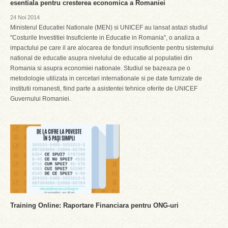
esentiala pentru cresterea economica a Romaniei
24 Noi 2014
Ministerul Educatiei Nationale (MEN) si UNICEF au lansat astazi studiul
"Costurile Investitiei Insuficiente in Educatie in Romania", o analiza a
impactului pe care il are alocarea de fonduri insuficiente pentru sistemului
national de educatie asupra nivelului de educatie al populatiei din
Romania si asupra economiei nationale. Studiul se bazeaza pe o
metodologie utilizata in cercetari internationale si pe date furnizate de
institutii romanesti, fiind parte a asistentei tehnice oferite de UNICEF
Guvernului Romaniei.
Training Online: Raportare Financiara pentru ONG-uri