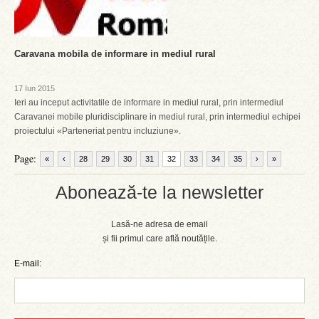
Caravana mobila de informare in mediul rural
17 Iun 2015
Ieri au inceput activitatile de informare in mediul rural, prin intermediul
Caravanei mobile pluridisciplinare in mediul rural, prin intermediul echipei
proiectului «Parteneriat pentru incluziune».
Page:
«
‹
28
29
30
31
32
33
34
35
›
»
Abonează-te la newsletter
Lasă-ne adresa de email
și fii primul care află noutățile.
E-mail: