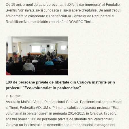
De 19 ani, grupul de autoreprezentanti „Diferiti dar impreuna” al Fundatiei
„Pentru Voi” invata sa-si cunoasca si sa-si apere drepturile. De anul trecut,
am demarat o colaborare cu beneficiari ai Centrelor de Recuperare si
Reabilitare Neuropsihiatrica apartinând DGASPC Timis.
100 de persoane private de libertate din Craiova instruite prin
proiectul "Eco-voluntariat in penitenciare"
25 Iun 2015
Asociatia MaiMultVerde, Penitenciarul Craiova, Penitenciarul pentru Minori
si Tineri, Federatia VOLUM si Primaria Isalnita desfasoara proiectul ”Eco-
voluntariat in penitenciare”, in perioada 2014-2015 in Craiova. In cadrul
acestui proiect, 100 de persoane private de libertate din Penitenciarul
Craiova au fost instruite in domeniile eco-antreprenoriat, management