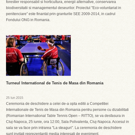
forestier responsabil si horticultura, energii alternative, conservarea
biodiversitatii si managementul deseurilor. Proiectul ”Eco-voluntariat in
penitenciare” este finantat prin granturile SEE 2009-2014, in cadrul
Fondului ONG in Romania.
Turneul International de Tenis de Masa din Romania
25 Iun 2015
Ceremonia de deschidere a celei de-a opta editii a Competitiei
Internationale de Tenis de Masa din Romania pentru persone cu dizabilitati
(Romanian International Table Tennis Open – RITTO), se va desfasura in
Cluj-Napoca, 25 iunie, ora 12:00, Sala Polivalenta, Cluj-Napoca. Accesul in
sala se va face prin intrarea "La steaguri”. La ceremonia de deschidere
sunt invitati reprezentantii media interesati de eveniment.