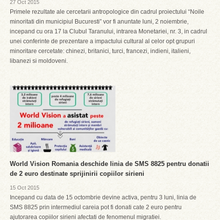
27 Oct 2015
Primele rezultate ale cercetarii antropologice din cadrul proiectului “Noile
minoritati din municipiul Bucuresti” vor fi anuntate luni, 2 noiembrie,
incepand cu ora 17 la Clubul Taranului, intrarea Monetariei, nr. 3, in cadrul
unei conferinte de prezentare a impactului cultural al celor opt grupuri
minoritare cercetate: chinezi, britanici, turci, francezi, indieni, italieni,
libanezi si moldoveni.
World Vision Romania deschide linia de SMS 8825 pentru donatii
de 2 euro destinate sprijinirii copiilor sirieni
15 Oct 2015
Incepand cu data de 15 octombrie devine activa, pentru 3 luni, linia de
SMS 8825 prin intermediul careia pot fi donati cate 2 euro pentru
ajutorarea copiilor sirieni afectati de fenomenul migratiei.