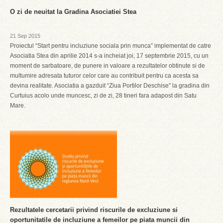
O zi de neuitat la Gradina Asociatiei Stea
21 Sep 2015
Proiectul “Start pentru incluziune sociala prin munca” implementat de catre
Asociatia Stea din aprilie 2014 s-a incheiat joi, 17 septembrie 2015, cu un
moment de sarbatoare, de punere in valoare a rezultatelor obtinute si de
multumire adresata tuturor celor care au contribuit pentru ca acesta sa
devina realitate. Asociatia a gazduit “Ziua Portilor Deschise” la gradina din
Curtuius acolo unde muncesc, zi de zi, 28 tineri fara adapost din Satu
Mare.
Rezultatele cercetarii privind riscurile de excluziune si
oportunitatile de incluziune a femeilor pe piata muncii din