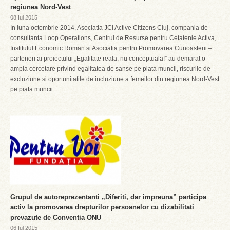
regiunea Nord-Vest
08 Iul 2015
In luna octombrie 2014, Asociatia JCI Active Citizens Cluj, compania de
consultanta Loop Operations, Centrul de Resurse pentru Cetatenie Activa,
Institutul Economic Roman si Asociatia pentru Promovarea Cunoasterii –
parteneri ai proiectului „Egalitate reala, nu conceptuala!” au demarat o
ampla cercetare privind egalitatea de sanse pe piata muncii, riscurile de
excluziune si oportunitatile de incluziune a femeilor din regiunea Nord-Vest
pe piata muncii.
Grupul de autoreprezentanti „Diferiti, dar impreuna” participa
activ la promovarea drepturilor persoanelor cu dizabilitati
prevazute de Conventia ONU
06 Iul 2015