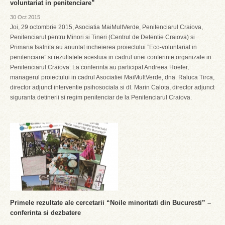
voluntariat in penitenciare”
30 Oct 2015
Joi, 29 octombrie 2015, Asociatia MaiMultVerde, Penitenciarul Craiova,
Penitenciarul pentru Minori si Tineri (Centrul de Detentie Craiova) si
Primaria Isalnita au anuntat incheierea proiectului ”Eco-voluntariat in
penitenciare” si rezultatele acestuia in cadrul unei conferinte organizate in
Penitenciarul Craiova. La conferinta au participat Andreea Hoefer,
managerul proiectului in cadrul Asociatiei MaiMultVerde, dna. Raluca Tirca,
director adjunct interventie psihosociala si dl. Marin Calota, director adjunct
siguranta detinerii si regim penitenciar de la Penitenciarul Craiova.
Primele rezultate ale cercetarii “Noile minoritati din Bucuresti” –
conferinta si dezbatere