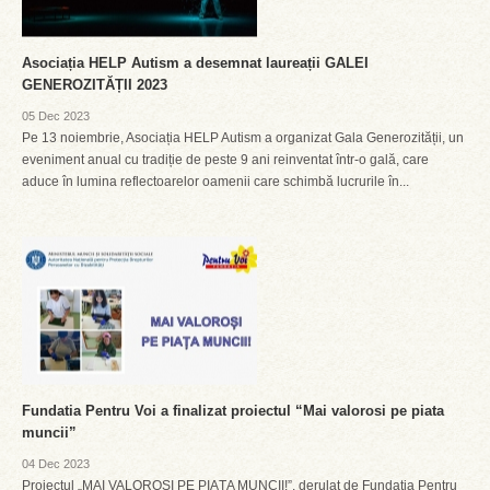
Asociația HELP Autism a desemnat laureații GALEI
GENEROZITĂȚII 2023
05 Dec 2023
Pe 13 noiembrie, Asociația HELP Autism a organizat Gala Generozității, un
eveniment anual cu tradiție de peste 9 ani reinventat într-o gală, care
aduce în lumina reflectoarelor oamenii care schimbă lucrurile în...
Fundatia Pentru Voi a finalizat proiectul “Mai valorosi pe piata
muncii”
04 Dec 2023
Proiectul „MAI VALOROȘI PE PIAȚA MUNCII!”, derulat de Fundația Pentru