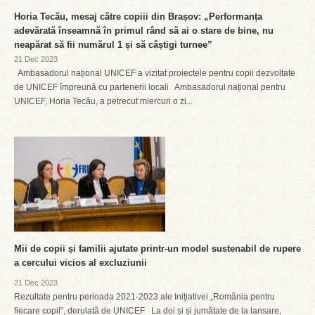
Horia Tecău, mesaj către copiii din Brașov: „Performanța
adevărată înseamnă în primul rând să ai o stare de bine, nu
neapărat să fii numărul 1 și să câștigi turnee”
21 Dec 2023
Ambasadorul național UNICEF a vizitat proiectele pentru copii dezvoltate
de UNICEF împreună cu partenerii locali Ambasadorul național pentru
UNICEF, Horia Tecău, a petrecut miercuri o zi...
Mii de copii și familii ajutate printr-un model sustenabil de rupere
a cercului vicios al excluziunii
21 Dec 2023
Rezultate pentru perioada 2021-2023 ale Inițiativei „România pentru
fiecare copil”, derulată de UNICEF La doi și și jumătate de la lansare,