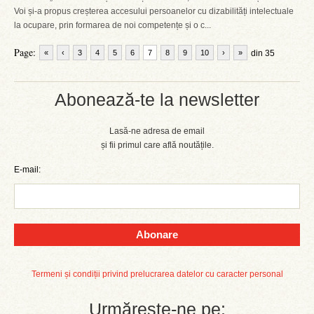
Voi și-a propus creșterea accesului persoanelor cu dizabilități intelectuale
la ocupare, prin formarea de noi competențe și o c...
Page:
«
‹
3
4
5
6
7
8
9
10
›
»
din 35
Abonează-te la newsletter
Lasă-ne adresa de email
și fii primul care află noutățile.
E-mail:
Abonare
Termeni și condiții privind prelucrarea datelor cu caracter personal
Urmărește-ne pe: