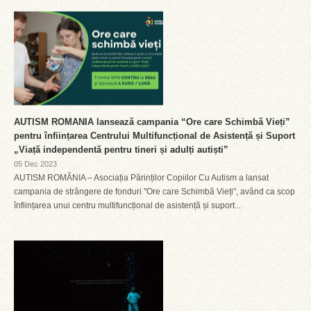
AUTISM ROMANIA lansează campania “Ore care Schimbă Vieți”
pentru înființarea Centrului Multifuncțional de Asistență și Suport
„Viață independentă pentru tineri și adulți autiști”
05 Dec 2023
AUTISM ROMÂNIA – Asociația Părinților Copiilor Cu Autism a lansat
campania de strângere de fonduri "Ore care Schimbă Vieți", având ca scop
înființarea unui centru multifuncțional de asistență și suport...