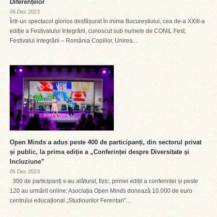
Diferențelor
06 Dec 2023
Într-un spectacol glorios desfășurat în inima Bucureștiului, cea de-a XXIII-a
ediție a Festivalului Integrării, cunoscut sub numele de CONIL Fest,
Festivalul Integrării – România Copiilor, Unirea...
Open Minds a adus peste 400 de participanți, din sectorul privat
și public, la prima ediție a „Conferinței despre Diversitate și
Incluziune”
05 Dec 2023
300 de participanți s-au alăturat, fizic, primei ediții a conferinței și peste
120 au urmărit online; Asociația Open Minds donează 10.000 de euro
centrului educațional „Studiourilor Ferentari”...