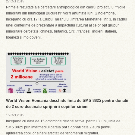
27 Oct 2015
Primele rezultate ale cercetarii antropologice din cadrul proiectului “Noile
minoritati din municipiul Bucuresti” vor fi anuntate luni, 2 noiembrie,
incepand cu ora 17 la Clubul Taranului, intrarea Monetariei, nr. 3, in cadrul
unei conferinte de prezentare a impactului cultural al celor opt grupuri
minoritare cercetate: chinezi, britanici, turci, francezi, indieni, italieni,
libanezi si moldoveni.
World Vision Romania deschide linia de SMS 8825 pentru donatii
de 2 euro destinate sprijinirii copiilor sirieni
15 Oct 2015
Incepand cu data de 15 octombrie devine activa, pentru 3 luni, linia de
SMS 8825 prin intermediul careia pot fi donati cate 2 euro pentru
ajutorarea copiilor sirieni afectati de fenomenul migratiei.