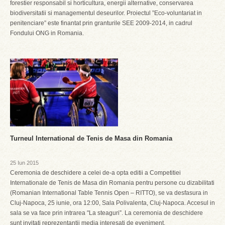
forestier responsabil si horticultura, energii alternative, conservarea
biodiversitatii si managementul deseurilor. Proiectul ”Eco-voluntariat in
penitenciare” este finantat prin granturile SEE 2009-2014, in cadrul
Fondului ONG in Romania.
Turneul International de Tenis de Masa din Romania
25 Iun 2015
Ceremonia de deschidere a celei de-a opta editii a Competitiei
Internationale de Tenis de Masa din Romania pentru persone cu dizabilitati
(Romanian International Table Tennis Open – RITTO), se va desfasura in
Cluj-Napoca, 25 iunie, ora 12:00, Sala Polivalenta, Cluj-Napoca. Accesul in
sala se va face prin intrarea "La steaguri”. La ceremonia de deschidere
sunt invitati reprezentantii media interesati de eveniment.