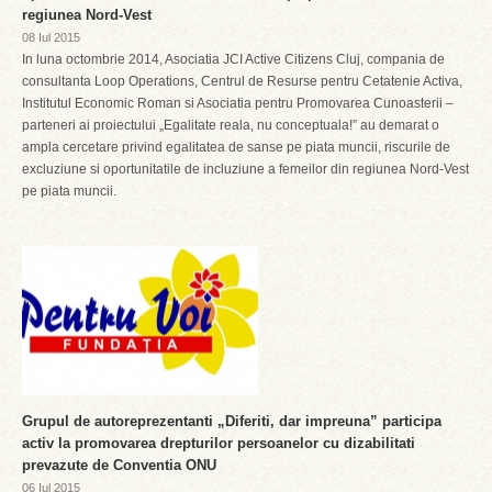
regiunea Nord-Vest
08 Iul 2015
In luna octombrie 2014, Asociatia JCI Active Citizens Cluj, compania de
consultanta Loop Operations, Centrul de Resurse pentru Cetatenie Activa,
Institutul Economic Roman si Asociatia pentru Promovarea Cunoasterii –
parteneri ai proiectului „Egalitate reala, nu conceptuala!” au demarat o
ampla cercetare privind egalitatea de sanse pe piata muncii, riscurile de
excluziune si oportunitatile de incluziune a femeilor din regiunea Nord-Vest
pe piata muncii.
Grupul de autoreprezentanti „Diferiti, dar impreuna” participa
activ la promovarea drepturilor persoanelor cu dizabilitati
prevazute de Conventia ONU
06 Iul 2015