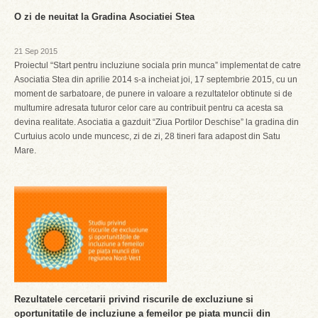
O zi de neuitat la Gradina Asociatiei Stea
21 Sep 2015
Proiectul “Start pentru incluziune sociala prin munca” implementat de catre
Asociatia Stea din aprilie 2014 s-a incheiat joi, 17 septembrie 2015, cu un
moment de sarbatoare, de punere in valoare a rezultatelor obtinute si de
multumire adresata tuturor celor care au contribuit pentru ca acesta sa
devina realitate. Asociatia a gazduit “Ziua Portilor Deschise” la gradina din
Curtuius acolo unde muncesc, zi de zi, 28 tineri fara adapost din Satu
Mare.
Rezultatele cercetarii privind riscurile de excluziune si
oportunitatile de incluziune a femeilor pe piata muncii din