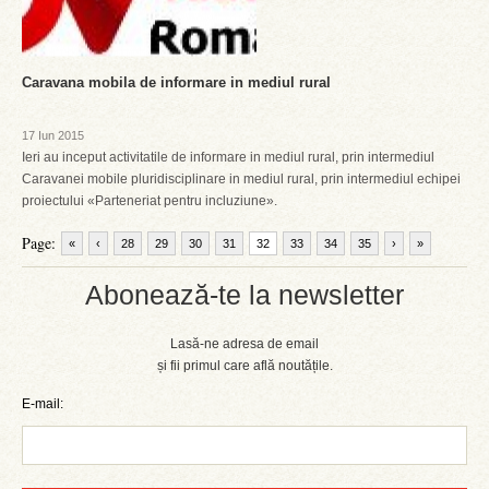
Caravana mobila de informare in mediul rural
17 Iun 2015
Ieri au inceput activitatile de informare in mediul rural, prin intermediul
Caravanei mobile pluridisciplinare in mediul rural, prin intermediul echipei
proiectului «Parteneriat pentru incluziune».
Page:
«
‹
28
29
30
31
32
33
34
35
›
»
Abonează-te la newsletter
Lasă-ne adresa de email
și fii primul care află noutățile.
E-mail: