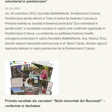
voluntariat in penitenciare”
30 Oct 2015
Joi, 29 octombrie 2015, Asociatia MaiMultVerde, Penitenciarul Craiova,
Penitenciarul pentru Minori si Tineri (Centrul de Detentie Craiova) si
Primaria Isalnita au anuntat incheierea proiectului ”Eco-voluntariat in
penitenciare” si rezultatele acestuia in cadrul unei conferinte organizate in
Penitenciarul Craiova. La conferinta au participat Andreea Hoefer,
managerul proiectului in cadrul Asociatiei MaiMultVerde, dna. Raluca Tirca,
director adjunct interventie psihosociala si dl. Marin Calota, director adjunct
siguranta detinerii si regim penitenciar de la Penitenciarul Craiova.
Primele rezultate ale cercetarii “Noile minoritati din Bucuresti” –
conferinta si dezbatere