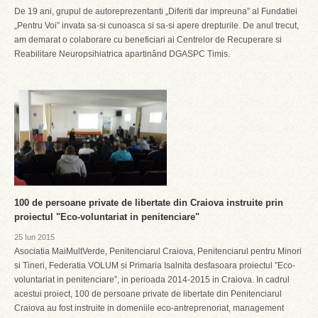
De 19 ani, grupul de autoreprezentanti „Diferiti dar impreuna” al Fundatiei
„Pentru Voi” invata sa-si cunoasca si sa-si apere drepturile. De anul trecut,
am demarat o colaborare cu beneficiari ai Centrelor de Recuperare si
Reabilitare Neuropsihiatrica apartinând DGASPC Timis.
100 de persoane private de libertate din Craiova instruite prin
proiectul "Eco-voluntariat in penitenciare"
25 Iun 2015
Asociatia MaiMultVerde, Penitenciarul Craiova, Penitenciarul pentru Minori
si Tineri, Federatia VOLUM si Primaria Isalnita desfasoara proiectul ”Eco-
voluntariat in penitenciare”, in perioada 2014-2015 in Craiova. In cadrul
acestui proiect, 100 de persoane private de libertate din Penitenciarul
Craiova au fost instruite in domeniile eco-antreprenoriat, management