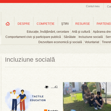
Contul meu
Ca
DESPRE
COMPETIȚIE
ŞTIRI
RESURSE
PARTENE
Educație, învățământ, cercetare
Artă şi cultură
Apărarea drep
Comportament civic şi participare publică
Sănătate
Incluziune socială
Serv
Dezvoltare economică şi socială
Voluntariat
Tinere
Incluziune socială