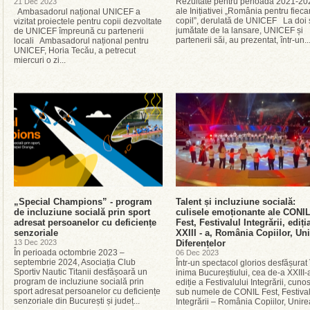
Rezultate pentru perioada 2021-20
21 Dec 2023
ale Inițiativei „România pentru fieca
Ambasadorul național UNICEF a
copil”, derulată de UNICEF La doi ș
vizitat proiectele pentru copii dezvoltate
jumătate de la lansare, UNICEF și
de UNICEF împreună cu partenerii
partenerii săi, au prezentat, într-un..
locali Ambasadorul național pentru
UNICEF, Horia Tecău, a petrecut
miercuri o zi...
„Special Champions” - program
Talent și incluziune socială:
de incluziune socială prin sport
culisele emoționante ale CONI
adresat persoanelor cu deficiențe
Fest, Festivalul Integrării, ediți
senzoriale
XXIII - a, România Copiilor, Un
13 Dec 2023
Diferențelor
În perioada octombrie 2023 –
06 Dec 2023
septembrie 2024, Asociația Club
Într-un spectacol glorios desfășurat 
Sportiv Nautic Titanii desfășoară un
inima Bucureștiului, cea de-a XXIII-
program de incluziune socială prin
ediție a Festivalului Integrării, cuno
sport adresat persoanelor cu deficiențe
sub numele de CONIL Fest, Festival
senzoriale din București și județ...
Integrării – România Copiilor, Unirea