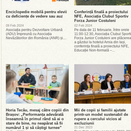
Enciclopedie mobilă pentru elevii
Conferință finală a proiectului
cu deficiențe de vedere sau auz
NFE, Asociația Clubul Sportiv
Forza Junior Costuleni
09 Feb 2024
02 Feb 2024
Asociația pentru Dezvoltare Urbană
Pe data de 11 februarie, între orele
(ADU) împreună cu Asociația
11:00-12:30, Asociația Clubul Sport
Nevăzătorilor din România (ANR) și....
Forza Junior Costuleni are plăcere
a găzdui la hotelul Arnia din Iași,
conferința finală a proiectului NFE,
Educație Non-formală –...
Horia Tecău, mesaj către copiii din
Mii de copii și familii ajutate
Brașov: „Performanța adevărată
printr-un model sustenabil de
înseamnă în primul rând să ai o
rupere a cercului vicios al
stare de bine, nu neapărat să fii
excluziunii
numărul 1 și să câștigi turnee”
21 Dec 2023