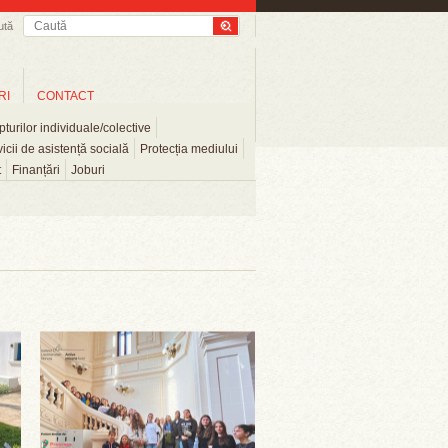
ută
RI
CONTACT
turilor individuale/colective
icii de asistență socială
Protecția mediului
t
Finanțări
Joburi