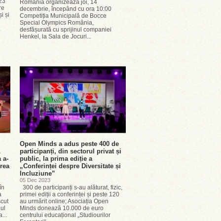
23
România organizează joi, 14
re
decembrie, începând cu ora 10:00
i și
Competiția Municipală de Bocce
Special Olympics România,
.
desfășurată cu sprijinul companiei
Henkel, la Sala de Jocuri...
Open Minds a adus peste 400 de
L
participanți, din sectorul privat și
a a-
public, la prima ediție a
irea
„Conferinței despre Diversitate și
Incluziune”
05 Dec 2023
în
300 de participanți s-au alăturat, fizic,
a
primei ediții a conferinței și peste 120
scut
au urmărit online; Asociația Open
ul
Minds donează 10.000 de euro
...
centrului educațional „Studiourilor