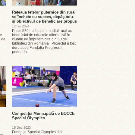
Rețeaua fetelor puternice din rural
se încheie cu succes, depășindu-
și obiectivul de beneficiare propus
12 Ian 2024
Peste 580 de fete din mediul rural au
iv
beneficiat de educație alternativă în
a de
cluburi de împuternicire din 50 de
biblioteci din România Proiectul a fost
derulat de Fundația Progress în
perioada...
Competiția Municipală de BOCCE
Special Olympics
19 Dec 2023
Fundația Special Olympics din