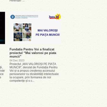
Ferentari”...
Fundatia Pentru Voi a finalizat
proiectul “Mai valorosi pe piata
muncii”
04 Dec 2023
Proiectul „MAI VALOROȘI PE PIAȚA
ii,
MUNCII!”, derulat de Fundația Pentru
este
Voi și-a propus creșterea accesului
uce
persoanelor cu dizabilități intelectuale
e
la ocupare, prin formarea de noi
competențe și o c...