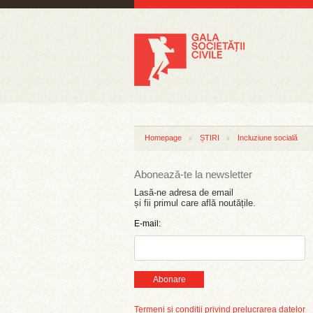
Homepage
ȘTIRI
Incluziune socială
Abonează-te la newsletter
Lasă-ne adresa de email
și fii primul care află noutățile.
E-mail:
Abonare
Termeni și condiții privind prelucrarea datelor