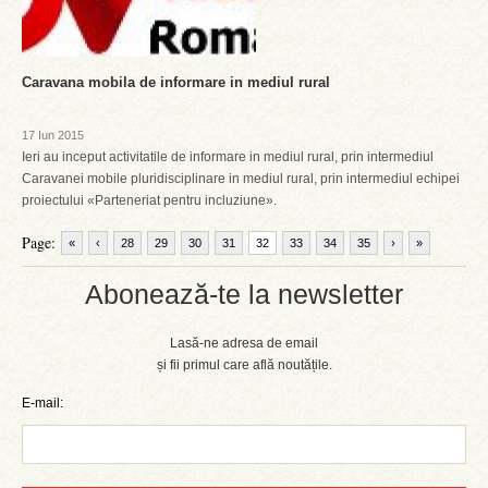
Caravana mobila de informare in mediul rural
17 Iun 2015
Ieri au inceput activitatile de informare in mediul rural, prin intermediul
Caravanei mobile pluridisciplinare in mediul rural, prin intermediul echipei
proiectului «Parteneriat pentru incluziune».
Page:
«
‹
28
29
30
31
32
33
34
35
›
»
Abonează-te la newsletter
Lasă-ne adresa de email
și fii primul care află noutățile.
E-mail: