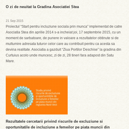
O zi de neuitat la Gradina Asociatiei Stea
21 Sep 2015
Proiectul “Start pentru incluziune sociala prin munca” implementat de catre
Asociatia Stea din aprilie 2014 s-a incheiat joi, 17 septembrie 2015, cu un
moment de sarbatoare, de punere in valoare a rezultatelor obtinute si de
multumire adresata tuturor celor care au contribuit pentru ca acesta sa
devina realitate. Asociatia a gazduit “Ziua Portilor Deschise” la gradina din
Curtuius acolo unde muncesc, zi de zi, 28 tineri fara adapost din Satu
Mare.
Rezultatele cercetarii privind riscurile de excluziune si
oportunitatile de incluziune a femeilor pe piata muncii din