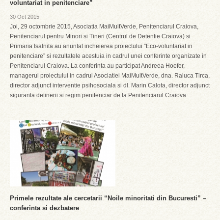
voluntariat in penitenciare”
30 Oct 2015
Joi, 29 octombrie 2015, Asociatia MaiMultVerde, Penitenciarul Craiova,
Penitenciarul pentru Minori si Tineri (Centrul de Detentie Craiova) si
Primaria Isalnita au anuntat incheierea proiectului ”Eco-voluntariat in
penitenciare” si rezultatele acestuia in cadrul unei conferinte organizate in
Penitenciarul Craiova. La conferinta au participat Andreea Hoefer,
managerul proiectului in cadrul Asociatiei MaiMultVerde, dna. Raluca Tirca,
director adjunct interventie psihosociala si dl. Marin Calota, director adjunct
siguranta detinerii si regim penitenciar de la Penitenciarul Craiova.
Primele rezultate ale cercetarii “Noile minoritati din Bucuresti” –
conferinta si dezbatere