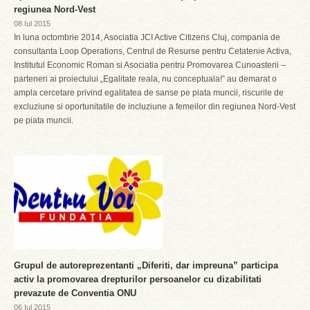
regiunea Nord-Vest
08 Iul 2015
In luna octombrie 2014, Asociatia JCI Active Citizens Cluj, compania de
consultanta Loop Operations, Centrul de Resurse pentru Cetatenie Activa,
Institutul Economic Roman si Asociatia pentru Promovarea Cunoasterii –
parteneri ai proiectului „Egalitate reala, nu conceptuala!” au demarat o
ampla cercetare privind egalitatea de sanse pe piata muncii, riscurile de
excluziune si oportunitatile de incluziune a femeilor din regiunea Nord-Vest
pe piata muncii.
Grupul de autoreprezentanti „Diferiti, dar impreuna” participa
activ la promovarea drepturilor persoanelor cu dizabilitati
prevazute de Conventia ONU
06 Iul 2015