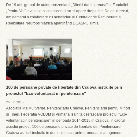
De 19 ani, grupul de autoreprezentanti „Diferiti dar impreuna” al Fundatiei
„Pentru Voi” invata sa-si cunoasca si sa-si apere drepturile. De anul trecut,
am demarat o colaborare cu beneficiari ai Centrelor de Recuperare si
Reabilitare Neuropsihiatrica apartinând DGASPC Timis.
100 de persoane private de libertate din Craiova instruite prin
proiectul "Eco-voluntariat in penitenciare"
25 Iun 2015
Asociatia MaiMultVerde, Penitenciarul Craiova, Penitenciarul pentru Minori
si Tineri, Federatia VOLUM si Primaria Isalnita desfasoara proiectul ”Eco-
voluntariat in penitenciare”, in perioada 2014-2015 in Craiova. In cadrul
acestui proiect, 100 de persoane private de libertate din Penitenciarul
Craiova au fost instruite in domeniile eco-antreprenoriat, management