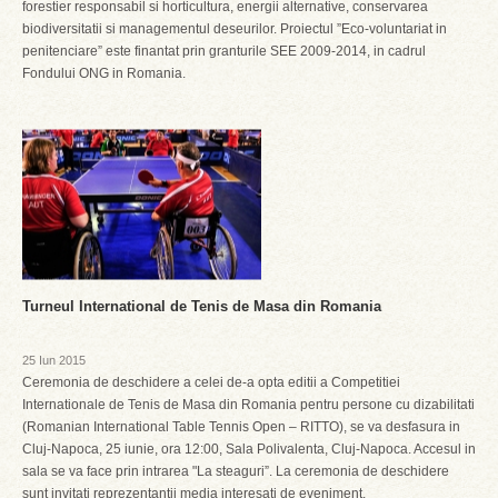
forestier responsabil si horticultura, energii alternative, conservarea
biodiversitatii si managementul deseurilor. Proiectul ”Eco-voluntariat in
penitenciare” este finantat prin granturile SEE 2009-2014, in cadrul
Fondului ONG in Romania.
Turneul International de Tenis de Masa din Romania
25 Iun 2015
Ceremonia de deschidere a celei de-a opta editii a Competitiei
Internationale de Tenis de Masa din Romania pentru persone cu dizabilitati
(Romanian International Table Tennis Open – RITTO), se va desfasura in
Cluj-Napoca, 25 iunie, ora 12:00, Sala Polivalenta, Cluj-Napoca. Accesul in
sala se va face prin intrarea "La steaguri”. La ceremonia de deschidere
sunt invitati reprezentantii media interesati de eveniment.