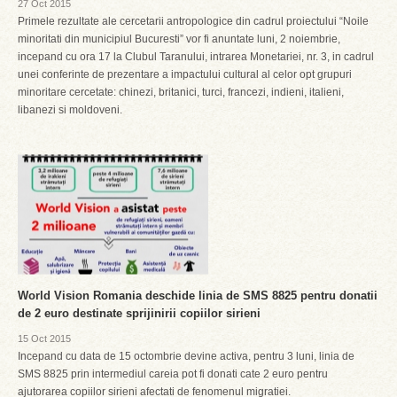
27 Oct 2015
Primele rezultate ale cercetarii antropologice din cadrul proiectului “Noile
minoritati din municipiul Bucuresti” vor fi anuntate luni, 2 noiembrie,
incepand cu ora 17 la Clubul Taranului, intrarea Monetariei, nr. 3, in cadrul
unei conferinte de prezentare a impactului cultural al celor opt grupuri
minoritare cercetate: chinezi, britanici, turci, francezi, indieni, italieni,
libanezi si moldoveni.
World Vision Romania deschide linia de SMS 8825 pentru donatii
de 2 euro destinate sprijinirii copiilor sirieni
15 Oct 2015
Incepand cu data de 15 octombrie devine activa, pentru 3 luni, linia de
SMS 8825 prin intermediul careia pot fi donati cate 2 euro pentru
ajutorarea copiilor sirieni afectati de fenomenul migratiei.