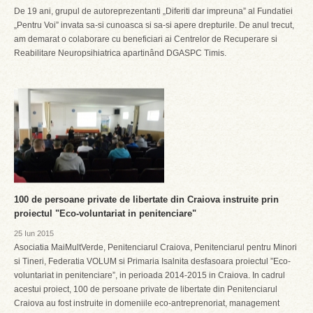
De 19 ani, grupul de autoreprezentanti „Diferiti dar impreuna” al Fundatiei
„Pentru Voi” invata sa-si cunoasca si sa-si apere drepturile. De anul trecut,
am demarat o colaborare cu beneficiari ai Centrelor de Recuperare si
Reabilitare Neuropsihiatrica apartinând DGASPC Timis.
100 de persoane private de libertate din Craiova instruite prin
proiectul "Eco-voluntariat in penitenciare"
25 Iun 2015
Asociatia MaiMultVerde, Penitenciarul Craiova, Penitenciarul pentru Minori
si Tineri, Federatia VOLUM si Primaria Isalnita desfasoara proiectul ”Eco-
voluntariat in penitenciare”, in perioada 2014-2015 in Craiova. In cadrul
acestui proiect, 100 de persoane private de libertate din Penitenciarul
Craiova au fost instruite in domeniile eco-antreprenoriat, management