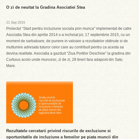
O zi de neuitat la Gradina Asociatiei Stea
21 Sep 2015
Proiectul “Start pentru incluziune sociala prin munca” implementat de catre
Asociatia Stea din aprilie 2014 s-a incheiat joi, 17 septembrie 2015, cu un
moment de sarbatoare, de punere in valoare a rezultatelor obtinute si de
multumire adresata tuturor celor care au contribuit pentru ca acesta sa
devina realitate. Asociatia a gazduit “Ziua Portilor Deschise” la gradina din
Curtuius acolo unde muncesc, zi de zi, 28 tineri fara adapost din Satu
Mare.
Rezultatele cercetarii privind riscurile de excluziune si
oportunitatile de incluziune a femeilor pe piata muncii din