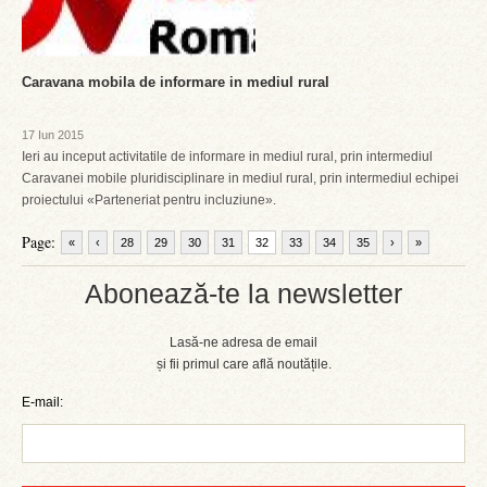
Caravana mobila de informare in mediul rural
17 Iun 2015
Ieri au inceput activitatile de informare in mediul rural, prin intermediul
Caravanei mobile pluridisciplinare in mediul rural, prin intermediul echipei
proiectului «Parteneriat pentru incluziune».
Page:
«
‹
28
29
30
31
32
33
34
35
›
»
Abonează-te la newsletter
Lasă-ne adresa de email
și fii primul care află noutățile.
E-mail: