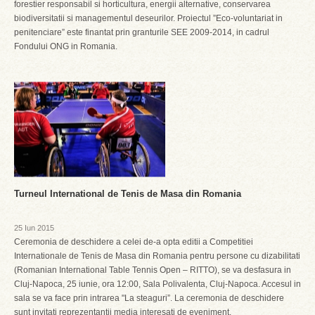
forestier responsabil si horticultura, energii alternative, conservarea
biodiversitatii si managementul deseurilor. Proiectul ”Eco-voluntariat in
penitenciare” este finantat prin granturile SEE 2009-2014, in cadrul
Fondului ONG in Romania.
Turneul International de Tenis de Masa din Romania
25 Iun 2015
Ceremonia de deschidere a celei de-a opta editii a Competitiei
Internationale de Tenis de Masa din Romania pentru persone cu dizabilitati
(Romanian International Table Tennis Open – RITTO), se va desfasura in
Cluj-Napoca, 25 iunie, ora 12:00, Sala Polivalenta, Cluj-Napoca. Accesul in
sala se va face prin intrarea "La steaguri”. La ceremonia de deschidere
sunt invitati reprezentantii media interesati de eveniment.