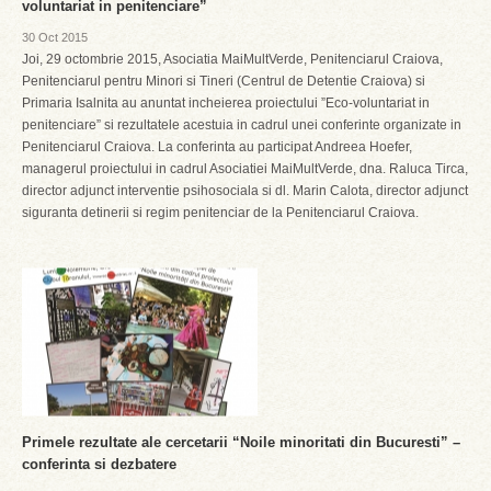
voluntariat in penitenciare”
30 Oct 2015
Joi, 29 octombrie 2015, Asociatia MaiMultVerde, Penitenciarul Craiova,
Penitenciarul pentru Minori si Tineri (Centrul de Detentie Craiova) si
Primaria Isalnita au anuntat incheierea proiectului ”Eco-voluntariat in
penitenciare” si rezultatele acestuia in cadrul unei conferinte organizate in
Penitenciarul Craiova. La conferinta au participat Andreea Hoefer,
managerul proiectului in cadrul Asociatiei MaiMultVerde, dna. Raluca Tirca,
director adjunct interventie psihosociala si dl. Marin Calota, director adjunct
siguranta detinerii si regim penitenciar de la Penitenciarul Craiova.
Primele rezultate ale cercetarii “Noile minoritati din Bucuresti” –
conferinta si dezbatere