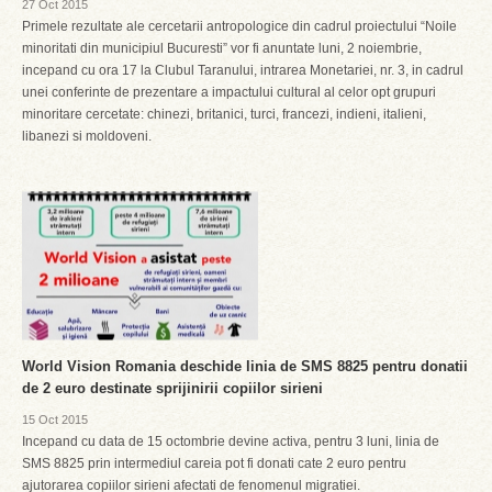
27 Oct 2015
Primele rezultate ale cercetarii antropologice din cadrul proiectului “Noile
minoritati din municipiul Bucuresti” vor fi anuntate luni, 2 noiembrie,
incepand cu ora 17 la Clubul Taranului, intrarea Monetariei, nr. 3, in cadrul
unei conferinte de prezentare a impactului cultural al celor opt grupuri
minoritare cercetate: chinezi, britanici, turci, francezi, indieni, italieni,
libanezi si moldoveni.
World Vision Romania deschide linia de SMS 8825 pentru donatii
de 2 euro destinate sprijinirii copiilor sirieni
15 Oct 2015
Incepand cu data de 15 octombrie devine activa, pentru 3 luni, linia de
SMS 8825 prin intermediul careia pot fi donati cate 2 euro pentru
ajutorarea copiilor sirieni afectati de fenomenul migratiei.