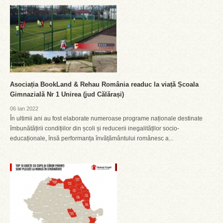
Asociația BookLand & Rehau România readuc la viață Școala
Gimnazială Nr 1 Unirea (jud Călărași)
06 Ian 2022
În ultimii ani au fost elaborate numeroase programe naționale destinate
îmbunătățirii condițiilor din școli și reducerii inegalităților socio-
educaționale, însă performanța învățământului românesc a...