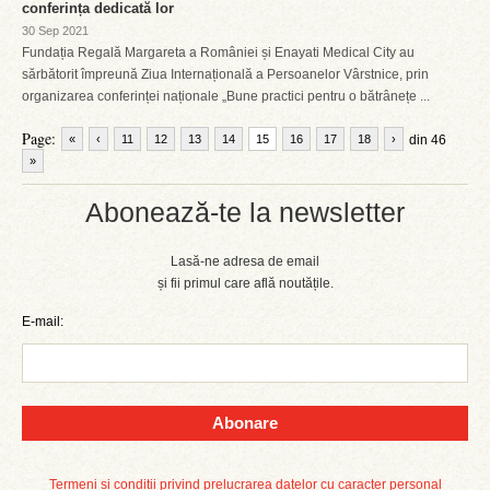
conferința dedicată lor
30 Sep 2021
Fundația Regală Margareta a României și Enayati Medical City au
sărbătorit împreună Ziua Internațională a Persoanelor Vârstnice, prin
organizarea conferinței naționale „Bune practici pentru o bătrânețe ...
Page:
«
‹
11
12
13
14
15
16
17
18
›
din 46
»
Abonează-te la newsletter
Lasă-ne adresa de email
și fii primul care află noutățile.
E-mail:
Abonare
Termeni și condiții privind prelucrarea datelor cu caracter personal