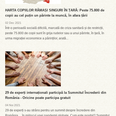
HARTA COPIILOR RĂMAȘI SINGURI ÎN ȚARĂ: Peste 75.800 de
copii au cel puțin un părinte la muncă, în afara țării
02 Dec 2021
Într-o perioadă socială dificilă, marcată de criza sanitară și de restricții,
peste 75.800 de copii sunt în grija rudelor sau a unui părinte, în țară, în
urma migrației economice a părinților, arată...
29 de experți internaționali participă la Summitul Încrederii din
România - Oricine poate participa gratuit
04 Noi 2021
29 de experți s-au strâns pentru un summit despre încredere din
România… în mijlocul unei pandemii globale. Cum este posibil? Summitul