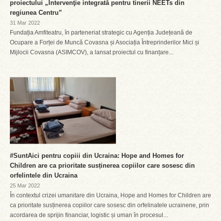
proiectului „Intervenţie integrată pentru tinerii NEETs din
regiunea Centru”
31 Mar 2022
Fundația Amfiteatru, în parteneriat strategic cu Agenția Județeană de
Ocupare a Forței de Muncă Covasna și Asociația Întreprinderilor Mici și
Mijlocii Covasna (ASIMCOV), a lansat proiectul cu finanțare...
#SuntAici pentru copiii din Ucraina: Hope and Homes for
Children are ca prioritate susținerea copiilor care sosesc din
orfelintele din Ucraina
25 Mar 2022
În contextul crizei umanitare din Ucraina, Hope and Homes for Children are
ca prioritate susținerea copiilor care sosesc din orfelinatele ucrainene, prin
acordarea de sprijin financiar, logistic și uman în procesul...