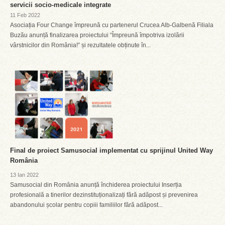
servicii socio-medicale integrate
11 Feb 2022
Asociația Four Change împreună cu partenerul Crucea Alb-Galbenă Filiala
Buzău anunță finalizarea proiectului “Împreună împotriva izolării
vârstnicilor din România!” și rezultatele obținute în...
Final de proiect Samusocial implementat cu sprijinul United Way
România
13 Ian 2022
Samusocial din România anunță închiderea proiectului Inserția
profesională a tinerilor dezinstituționalizați fără adăpost și prevenirea
abandonului școlar pentru copiii familiilor fără adăpost...