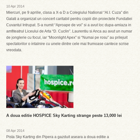
10 Apr 2014
Miercuri, pe 9 aprilie, clasa a X-a D a Colegiului National “Al.I. Cuza” din
Galati a organizat un concert caritabil pentru copiii din proiectele Fundatiei
Cuvantul Intrupat. S-a numit “Aproape de voi” si a avut loc dupa-amiaza in
amfiteatrul Liceului de Arta “D. Cuclin”. Laurentiu si Anca au avut un numar
de jonglerie cu focul, iar “Moonlight Apex” si “Numai pe rosu” au prilejuit
spectatorilor o intalnire cu unele dintre cele mai frumoase cantece scrise
vreodata.
A doua editie HOSPICE Sky Karting strange peste 13,000 lei
08 Apr 2014
Pista Sky Karting din Pipera a gazduit aseara a doua editie a