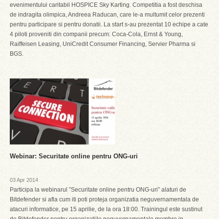
evenimentului caritabil HOSPICE Sky Karting. Competitia a fost deschisa
de indragita olimpica, Andreea Raducan, care le-a multumit celor prezenti
pentru participare si pentru donatii. La start s-au prezentat 10 echipe a cate
4 piloti proveniti din companii precum: Coca-Cola, Ernst & Young,
Raiffeisen Leasing, UniCredit Consumer Financing, Servier Pharma si
BGS.
Webinar: Securitate online pentru ONG-uri
03 Apr 2014
Participa la webinarul ”Securitate online pentru ONG-uri” alaturi de
Bitdefender si afla cum iti poti proteja organizatia neguvernamentala de
atacuri informatice, pe 15 aprilie, de la ora 18:00. Trainingul este sustinut