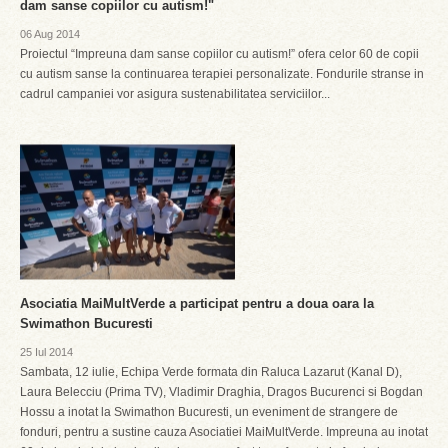
dam sanse copiilor cu autism!"
06 Aug 2014
Proiectul “Impreuna dam sanse copiilor cu autism!” ofera celor 60 de copii
cu autism sanse la continuarea terapiei personalizate. Fondurile stranse in
cadrul campaniei vor asigura sustenabilitatea serviciilor...
Asociatia MaiMultVerde a participat pentru a doua oara la
Swimathon Bucuresti
25 Iul 2014
Sambata, 12 iulie, Echipa Verde formata din Raluca Lazarut (Kanal D),
Laura Belecciu (Prima TV), Vladimir Draghia, Dragos Bucurenci si Bogdan
Hossu a inotat la Swimathon Bucuresti, un eveniment de strangere de
fonduri, pentru a sustine cauza Asociatiei MaiMultVerde. Impreuna au inotat