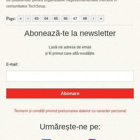
de Bitdefender pentru organizatiile neguvernamentale membre in
comunitatea TechSoup.
Page:
«
‹
63
64
65
66
67
68
›
»
Abonează-te la newsletter
Lasă-ne adresa de email
și fii primul care află noutățile.
E-mail:
Abonare
Termeni și condiții privind prelucrarea datelor cu caracter personal
Urmărește-ne pe: