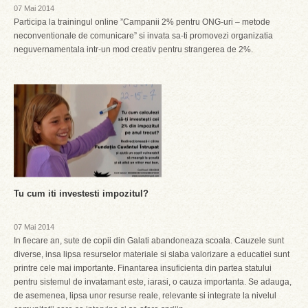
07 Mai 2014
Participa la trainingul online ”Campanii 2% pentru ONG-uri – metode
neconventionale de comunicare” si invata sa-ti promovezi organizatia
neguvernamentala intr-un mod creativ pentru strangerea de 2%.
Tu cum iti investesti impozitul?
07 Mai 2014
In fiecare an, sute de copii din Galati abandoneaza scoala. Cauzele sunt
diverse, insa lipsa resurselor materiale si slaba valorizare a educatiei sunt
printre cele mai importante. Finantarea insuficienta din partea statului
pentru sistemul de invatamant este, iarasi, o cauza importanta. Se adauga,
de asemenea, lipsa unor resurse reale, relevante si integrate la nivelul