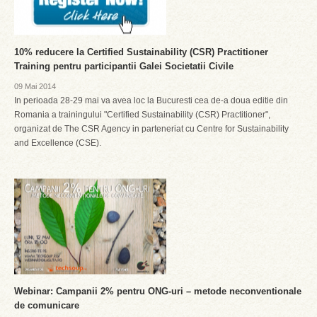
10% reducere la Certified Sustainability (CSR) Practitioner
Training pentru participantii Galei Societatii Civile
09 Mai 2014
In perioada 28-29 mai va avea loc la Bucuresti cea de-a doua editie din
Romania a trainingului "Certified Sustainability (CSR) Practitioner",
organizat de The CSR Agency in parteneriat cu Centre for Sustainability
and Excellence (CSE).
Webinar: Campanii 2% pentru ONG-uri – metode neconventionale
de comunicare