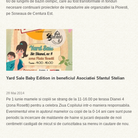
60 de lungimi de bazin olimpic, care au fost transformate in fonduri
necesare continuarii proiectelor de impadurire ale organizatiei la Ploiesti,
pe Soseaua de Centura Est.
Yard Sale Baby Edition in beneficiul Asociatiei Sfantul Stelian
28 Mai 2014
Pe 1 iunie mamele si copiii se strang de la 11-16.00 pe terasa Dianei 4
(zona Rosetti) pentru a celebra Ziua Copilului intr-o maniera responsabila.
Evenimentul vine in ajutorul mamelor cu copii de la 0-14 ani care sunt puse
periodic la incercare de maldarele de haine si jucarii depasite de noii
centimetri castigati de micut si de curiozitatea sa mereu in cautare de nou.