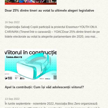
Doar 25% dintre tineri au votat la ultimele alegeri legislative
16 Sep 2022
Organizaţia Salvaţi Copiii participă la proiectul Erasmus+YOUTH ON A
CARAVAN (Tineret într-o caravană) – YOACDoar 25% dintre tinerii de pe
listele electorale au votat la alegerile parlamentare din 2020, cea mai...
Apel la contribuții: Cum își văd adolescenții viitorul?
13 Sep 2022
În lunile septembrie - noiembrie 2022, Asociația Bloc Zero organizează