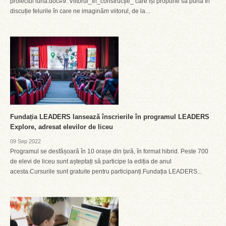
proiectul luna.doc#9: Viitorul_în_construcție_ care își propune să pună în
discuție felurile în care ne imaginăm viitorul, de la...
Fundația LEADERS lansează înscrierile în programul LEADERS
Explore, adresat elevilor de liceu
09 Sep 2022
Programul se desfășoară în 10 orașe din țară, în format hibrid. Peste 700
de elevi de liceu sunt așteptați să participe la ediția de anul
acesta.Cursurile sunt gratuite pentru participanți.Fundația LEADERS...