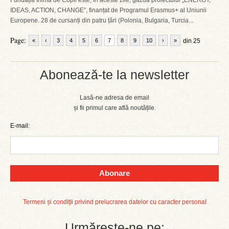
Fundația Inimă de Copil este, în aceste zile, gazda proiectului „ENERGY,
IDEAS, ACTION, CHANGE”, finanțat de Programul Erasmus+ al Uniunii
Europene. 28 de cursanți din patru țări (Polonia, Bulgaria, Turcia...
Page:
«
‹
3
4
5
6
7
8
9
10
›
»
din 25
Abonează-te la newsletter
Lasă-ne adresa de email
și fii primul care află noutățile.
E-mail:
Abonare
Termeni și condiții privind prelucrarea datelor cu caracter personal
Urmărește-ne pe: