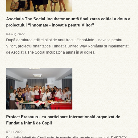
Asociația The Social Incubator anunță finalizarea ediției a doua a
proiectului “Innomate - Inovație pentru Viitor”
03 Aug 2022
După derularea ediției pilot de anul trecut, “InnoMate - Inovație pentru
Viitor”, proiectul finanțat de Fundația United Way România și implementat
de Asociația The Social Incubator a ajuns în al doilea...
Proiect Erasmus+ cu participare internațională organizat de
Fundația Inimă de Copil
07 Iul 2022