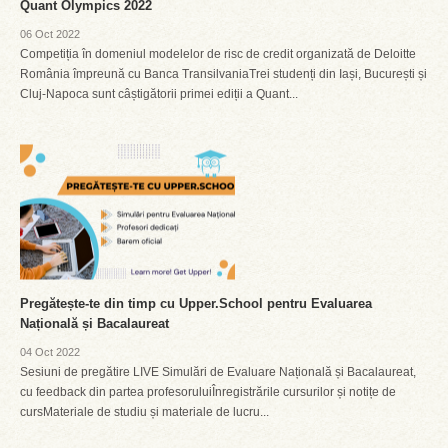
Quant Olympics 2022
06 Oct 2022
Competiția în domeniul modelelor de risc de credit organizată de Deloitte
România împreună cu Banca TransilvaniaTrei studenți din Iași, București și
Cluj-Napoca sunt câștigătorii primei ediții a Quant...
Pregătește-te din timp cu Upper.School pentru Evaluarea
Națională și Bacalaureat
04 Oct 2022
Sesiuni de pregătire LIVE Simulări de Evaluare Națională și Bacalaureat,
cu feedback din partea profesoruluiÎnregistrările cursurilor și notițe de
cursMateriale de studiu și materiale de lucru...