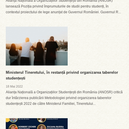
Alianța Națională a Organizațiilor Studențești din România (ANOSR)
lansează Poziția privind împrumuturile de studii pentru studenți, în
contextul proiectului de lege anunțat de Guvernul României. Guvernul R...
Ministerul Tineretului, în restanță privind organizarea taberelor
studențești
18 Mai 2022
Alianța Națională a Organizațiilor Studențești din România (ANOSR) critică
dur întârzierea publicării Metodologiei privind organizarea taberelor
studențești 2022 de către Ministerul Familiei, Tineretului...