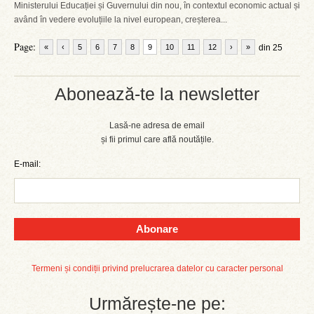
Ministerului Educației și Guvernului din nou, în contextul economic actual și
având în vedere evoluțiile la nivel european, creșterea...
Page:
«
‹
5
6
7
8
9
10
11
12
›
»
din 25
Abonează-te la newsletter
Lasă-ne adresa de email
și fii primul care află noutățile.
E-mail:
Abonare
Termeni și condiții privind prelucrarea datelor cu caracter personal
Urmărește-ne pe: