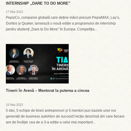
INTERNSHIP „DARE TO DO MORE”
17 Mai 2022
PepsiCo, companie globală care deține mărci precum PepsiMAX, Lay’s,
Doritos și Quaker, lansează o nouă ediție a programului de internship
pentru studenți „Dare to Do More” în Europa. Competiția...
Tinerii în Arenă – Mentorat la puterea a cincea
16 Mai 2022
5 idei, 5 echipe de tineri antreprenori și 5 mentori pun bazele unei noi
generații de business autohton de succesO lecție deschisă din care fiecare
are de învățat: cea de a 3-a ediție a celui mai important...