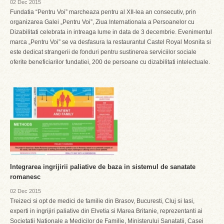
02 Dec 2015
Fundatia “Pentru Voi” marcheaza pentru al XII-lea an consecutiv, prin
organizarea Galei „Pentru Voi”, Ziua Internationala a Persoanelor cu
Dizabilitati celebrata in intreaga lume in data de 3 decembrie. Evenimentul
marca „Pentru Voi” se va desfasura la restaurantul Castel Royal Mosnita si
este dedicat strangerii de fonduri pentru sustinerea serviciilor sociale
oferite beneficiarilor fundatiei, 200 de persoane cu dizabilitati intelectuale.
Integrarea ingrijirii paliative de baza in sistemul de sanatate
romanesc
02 Dec 2015
Treizeci si opt de medici de familie din Brasov, Bucuresti, Cluj si Iasi,
experti in ingrijiri paliative din Elvetia si Marea Britanie, reprezentanti ai
Societatii Nationale a Medicilor de Familie, Ministerului Sanatatii, Casei