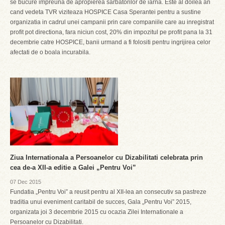
se bucure impreuna de apropierea sarbatorilor de iarna. Este al doilea an
cand vedeta TVR viziteaza HOSPICE Casa Sperantei pentru a sustine
organizatia in cadrul unei campanii prin care companiile care au inregistrat
profit pot directiona, fara niciun cost, 20% din impozitul pe profit pana la 31
decembrie catre HOSPICE, banii urmand a fi folositi pentru ingrijirea celor
afectati de o boala incurabila.
Ziua Internationala a Persoanelor cu Dizabilitati celebrata prin
cea de-a XII-a editie a Galei „Pentru Voi”
07 Dec 2015
Fundatia „Pentru Voi” a reusit pentru al XII-lea an consecutiv sa pastreze
traditia unui eveniment caritabil de succes, Gala „Pentru Voi” 2015,
organizata joi 3 decembrie 2015 cu ocazia Zilei Internationale a
Persoanelor cu Dizabilitati.