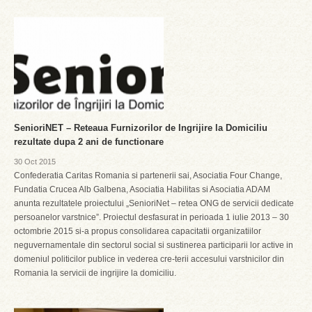
SenioriNET – Reteaua Furnizorilor de Ingrijire la Domiciliu
rezultate dupa 2 ani de functionare
30 Oct 2015
Confederatia Caritas Romania si partenerii sai, Asociatia Four Change,
Fundatia Crucea Alb Galbena, Asociatia Habilitas si Asociatia ADAM
anunta rezultatele proiectului „SenioriNet – retea ONG de servicii dedicate
persoanelor varstnice”. Proiectul desfasurat in perioada 1 iulie 2013 – 30
octombrie 2015 si-a propus consolidarea capacitatii organizatiilor
neguvernamentale din sectorul social si sustinerea participarii lor active in
domeniul politicilor publice in vederea cre-terii accesului varstnicilor din
Romania la servicii de ingrijire la domiciliu.