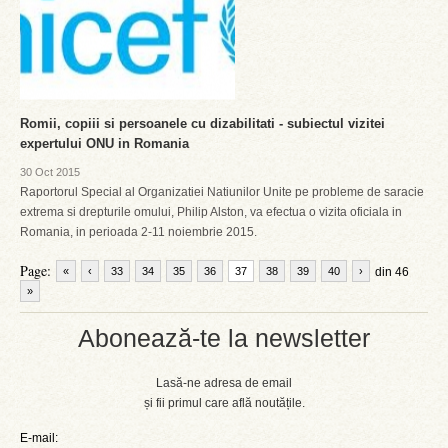
Romii, copiii si persoanele cu dizabilitati - subiectul vizitei
expertului ONU in Romania
30 Oct 2015
Raportorul Special al Organizatiei Natiunilor Unite pe probleme de saracie
extrema si drepturile omului, Philip Alston, va efectua o vizita oficiala in
Romania, in perioada 2-11 noiembrie 2015.
Page:
«
‹
33
34
35
36
37
38
39
40
›
din 46
»
Abonează-te la newsletter
Lasă-ne adresa de email
și fii primul care află noutățile.
E-mail: