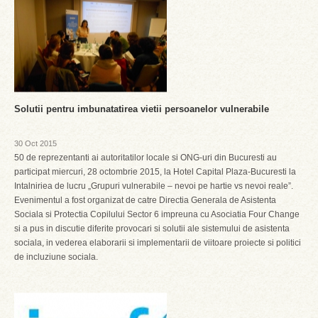
Solutii pentru imbunatatirea vietii persoanelor vulnerabile
30 Oct 2015
50 de reprezentanti ai autoritatilor locale si ONG-uri din Bucuresti au
participat miercuri, 28 octombrie 2015, la Hotel Capital Plaza-Bucuresti la
Intalniriea de lucru „Grupuri vulnerabile – nevoi pe hartie vs nevoi reale”.
Evenimentul a fost organizat de catre Directia Generala de Asistenta
Sociala si Protectia Copilului Sector 6 impreuna cu Asociatia Four Change
si a pus in discutie diferite provocari si solutii ale sistemului de asistenta
sociala, in vederea elaborarii si implementarii de viitoare proiecte si politici
de incluziune sociala.