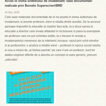
Acces in inima sistemului de invatamant: sase documentari
realizate prin Bursele Superscrieri/BRD
10 Dec 2015
Cele sase materiale documentate de ei ne poarta in inima sistemului de
invatamant, si anume profesori, elevi si relatia dintre acestia. De la accesul
aproape imposibil la educatie al copiilor fara acte, la a doua sansa la
educatie a tinerilor care invata alfabetul in inchisoare si pana la exemplele
de profesori care ne pot schimba vietile, la o trecere in revista a
invatamantului romanesc de la interbelic incoace, vazut prin ochii elevilor
si ai profesorilor, o analiza a relatiei elevi – profesori in epoca social media
si una a rolului de „al treilea parinte” pe care il are un profesor; sunt tot
atatea unghiuri diferite de a aborda un concept ce pare generic, precum
„educatia”.