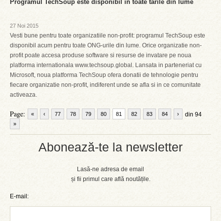
Programul TechSoup este disponibil in toate tarile din lume
27 Noi 2015
Vesti bune pentru toate organizatiile non-profit: programul TechSoup este
disponibil acum pentru toate ONG-urile din lume. Orice organizatie non-
profit poate accesa produse software si resurse de invatare pe noua
platforma internationala www.techsoup.global. Lansata in parteneriat cu
Microsoft, noua platforma TechSoup ofera donatii de tehnologie pentru
fiecare organizatie non-profit, indiferent unde se afla si in ce comunitate
activeaza.
Page:
«
‹
77
78
79
80
81
82
83
84
›
din 94
»
Abonează-te la newsletter
Lasă-ne adresa de email
și fii primul care află noutățile.
E-mail: