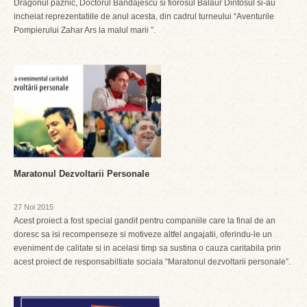
Dragonul paznic, Doctorul Bandajescu si fiorosul Balaur Dintosul si-au
incheiat reprezentatiile de anul acesta, din cadrul turneului “Aventurile
Pompierului Zahar Ars la malul marii ”.
Maratonul Dezvoltarii Personale
27 Noi 2015
Acest proiect a fost special gandit pentru companiile care la final de an
doresc sa isi recompenseze si motiveze altfel angajatii, oferindu-le un
eveniment de calitate si in acelasi timp sa sustina o cauza caritabila prin
acest proiect de responsabiltiate sociala “Maratonul dezvoltarii personale”.