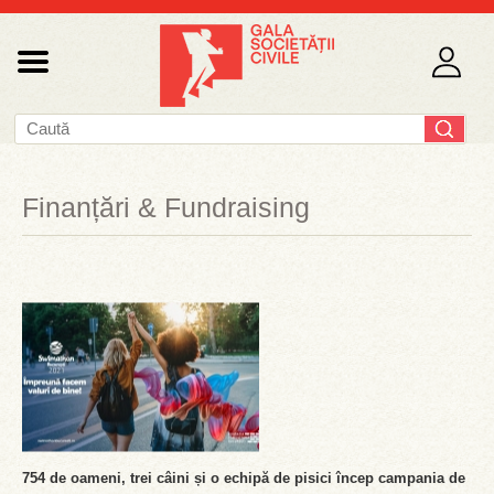
Finanțări & Fundraising
754 de oameni, trei câini și o echipă de pisici încep campania de