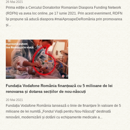
26 Mai 2021
Prima ediție a Cercului Donatorilor Romanian Diaspora Funding Network
(RDFN) va avea loc online, pe 17 iunie 2021. Prin acest eveniment, RDFN
își propune să aducă diaspora #maiAproapeDeRomânia prin promovarea
și...
Fundația Vodafone România finanțează cu 5 milioane de lei
renovarea și dotarea secțiilor de nou-născuți
20 Mai 2021
Fundația Vodafone România lansează o linie de finanțare în valoare de 5
milioane de lei numită „Fondul Viață pentru Nou-Născuți” destinată
renovării, modernizării și dotării cu echipamente medicale a...