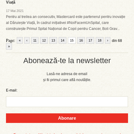
Viață
17 Mai 2021
Pentru al treilea an consecutiv, Mastercard este partenerul pentru inovație
al Dăruiește Viață, în cadrul inițiativei #NoiFacemUnSpital, care
construiește Primul Spital Național de Copii pentru Cancer, Boli Grav...
Page:
«
‹
11
12
13
14
15
16
17
18
›
din 68
»
Abonează-te la newsletter
Lasă-ne adresa de email
și fii primul care află noutățile.
E-mail:
Abonare