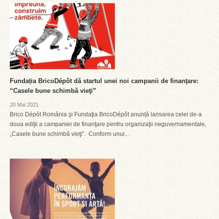
Fundația BricoDépôt dă startul unei noi campanii de finanţare:
“Casele bune schimbă vieţi”
20 Mai 2021
Brico Dépôt România şi Fundaţia BricoDépôt anunță lansarea celei de-a
doua ediţii a campaniei de finanţare pentru organizaţii neguvernamentale,
„Casele bune schimbă vieţi”. Conform unui...