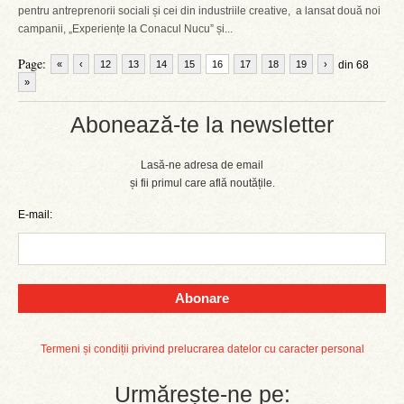
pentru antreprenorii sociali și cei din industriile creative, a lansat două noi
campanii, „Experiențe la Conacul Nucu” și...
Page:
«
‹
12
13
14
15
16
17
18
19
›
din 68
»
Abonează-te la newsletter
Lasă-ne adresa de email
și fii primul care află noutățile.
E-mail:
Abonare
Termeni și condiții privind prelucrarea datelor cu caracter personal
Urmărește-ne pe: