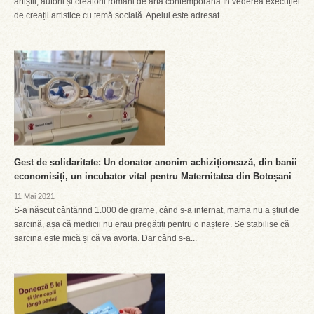
artiștii, autorii și creatorii români de artă contemporană în vederea execuției
de creații artistice cu temă socială. Apelul este adresat...
Gest de solidaritate: Un donator anonim achiziționează, din banii
economisiți, un incubator vital pentru Maternitatea din Botoșani
11 Mai 2021
S-a născut cântărind 1.000 de grame, când s-a internat, mama nu a știut de
sarcină, așa că medicii nu erau pregătiți pentru o naștere. Se stabilise că
sarcina este mică și că va avorta. Dar când s-a...