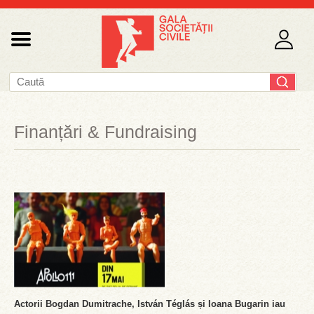
Finanțări & Fundraising
Actorii Bogdan Dumitrache, István Téglás și Ioana Bugarin iau