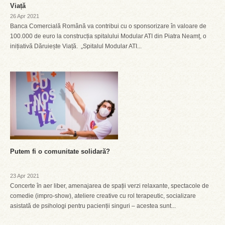
Viață
26 Apr 2021
Banca Comercială Română va contribui cu o sponsorizare în valoare de
100.000 de euro la construcția spitalului Modular ATI din Piatra Neamț, o
inițiativă Dăruiește Viață. „Spitalul Modular ATI...
Putem fi o comunitate solidară?
23 Apr 2021
Concerte în aer liber, amenajarea de spații verzi relaxante, spectacole de
comedie (impro-show), ateliere creative cu rol terapeutic, socializare
asistată de psihologi pentru pacienții singuri – acestea sunt...