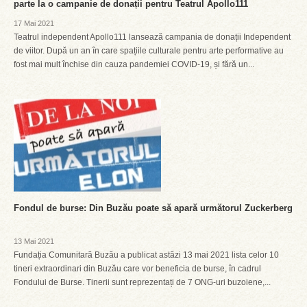
parte la o campanie de donații pentru Teatrul Apollo111
17 Mai 2021
Teatrul independent Apollo111 lansează campania de donații Independent
de viitor. După un an în care spațiile culturale pentru arte performative au
fost mai mult închise din cauza pandemiei COVID-19, și fără un...
Fondul de burse: Din Buzău poate să apară următorul Zuckerberg
13 Mai 2021
Fundația Comunitară Buzău a publicat astăzi 13 mai 2021 lista celor 10
tineri extraordinari din Buzău care vor beneficia de burse, în cadrul
Fondului de Burse. Tinerii sunt reprezentați de 7 ONG-uri buzoiene,...